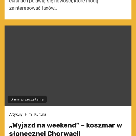
ekranach pojawią się nowości, które mogą
zainteresować fanów...
3 min przeczytania
Artykuły
Film
Kultura
„Wyjazd na weekend” – koszmar w
słonecznej Chorwacji