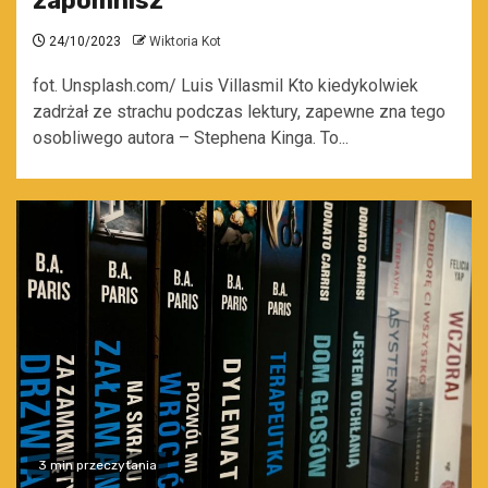
zapomnisz
24/10/2023
Wiktoria Kot
fot. Unsplash.com/ Luis Villasmil Kto kiedykolwiek
zadrżał ze strachu podczas lektury, zapewne zna tego
osobliwego autora – Stephena Kinga. To...
3 min przeczytania