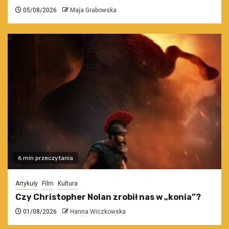
05/08/2026
Maja Grabowska
6 min przeczytania
Artykuły
Film
Kultura
Czy Christopher Nolan zrobił nas w „konia”?
01/08/2026
Hanna Wiczkowska