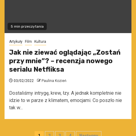
5 min przeczytania
Artykuły
Film
Kultura
Jak nie ziewać oglądając „Zostań
przy mnie”? – recenzja nowego
serialu Netfliksa
03/02/2022
Paulina Kozień
Dostaliśmy intrygę, krew, łzy. A jednak kompletnie nie
idzie to w parze z klimatem, emocjami. Co poszło nie
tak w...
Stronicowanie
1
2
3
4
Następny