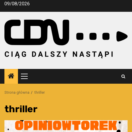
Przejdź
09/08/2026
do
treści
Menu
główne
Strona główna
thriller
thriller