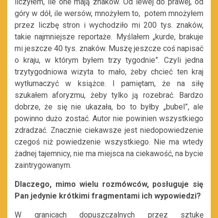
liczyłem, ile one mają znaków. Od lewej do prawej, od
góry w dół, ile wersów, mnożyłem to, potem mnożyłem
przez liczbę stron i wychodziło mi 200 tys. znaków,
takie najmniejsze reportaże. Myślałem „kurde, brakuje
mi jeszcze 40 tys. znaków. Muszę jeszcze coś napisać
o kraju, w którym byłem trzy tygodnie”. Czyli jedna
trzytygodniowa wizyta to mało, żeby chcieć ten kraj
wytłumaczyć w książce. I pamiętam, że na siłę
szukałem aforyzmu, żeby tylko ją rozebrać. Bardzo
dobrze, że się nie ukazała, bo to byłby „bubel”, ale
powinno dużo zostać. Autor nie powinien wszystkiego
zdradzać. Znacznie ciekawsze jest niedopowiedzenie
czegoś niż powiedzenie wszystkiego. Nie ma wtedy
żadnej tajemnicy, nie ma miejsca na ciekawość, na bycie
zaintrygowanym.
Dlaczego, mimo wielu rozmówców, posługuje się
Pan jedynie krótkimi fragmentami ich wypowiedzi?
W granicach dopuszczalnych przez sztukę