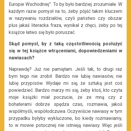
Europie Wschodniej”. To by było bardziej zrozumiałe. W
każdym razie pomysł na to, żeby pójść takim kluczem
w nazywaniu rozdziałów, czyli państwo czy obszar
plus jakaś literacka fraza, wynikał z chęci, żeby po tej
książce łatwo się było poruszać.
Skąd pomysł, by z taką częstotliwością posłużyć
się w tej książce wtrąceniami, dopowiedzeniami w
nawiasach?
Naprawdę? Już nie pamiętam. Jeśli tak, to drugi raz
bym tego nie zrobił. Bardzo nie lubię nawiasów, nie
lubię przypisów. Wydaje mi się, że sztuką jest coś
powiedzieć. Bardzo marzy mi się, żeby ktoś, kto czyta
moje książki miał poczucie, że ze mną czy z
bohaterami dobrze spędza czas, rozmawia, jakoś
współmyśli, współodczuwa. Oczywiście nawiasy w tym
przypadku byłyby wykluczone, bo kiedy rozmawiamy,
to w mowie potocznej nie istnieją nawiasy. Więc jeśli