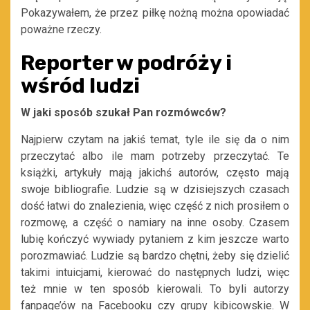
Pokazywałem, że przez piłkę nożną można opowiadać
poważne rzeczy.
Reporter w podróży i
wśród ludzi
W jaki sposób szukał Pan rozmówców?
Najpierw czytam na jakiś temat, tyle ile się da o nim
przeczytać albo ile mam potrzeby przeczytać. Te
książki, artykuły mają jakichś autorów, często mają
swoje bibliografie. Ludzie są w dzisiejszych czasach
dość łatwi do znalezienia, więc część z nich prosiłem o
rozmowę, a część o namiary na inne osoby. Czasem
lubię kończyć wywiady pytaniem z kim jeszcze warto
porozmawiać. Ludzie są bardzo chętni, żeby się dzielić
takimi intuicjami, kierować do następnych ludzi, więc
też mnie w ten sposób kierowali. To byli autorzy
fanpage’ów na Facebooku czy grupy kibicowskie. W