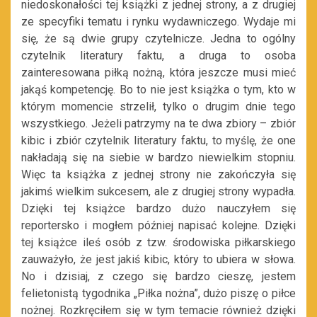
niedoskonałości tej książki z jednej strony, a z drugiej
ze specyfiki tematu i rynku wydawniczego. Wydaje mi
się, że są dwie grupy czytelnicze. Jedna to ogólny
czytelnik literatury faktu, a druga to osoba
zainteresowana piłką nożną, która jeszcze musi mieć
jakąś kompetencję. Bo to nie jest książka o tym, kto w
którym momencie strzelił, tylko o drugim dnie tego
wszystkiego. Jeżeli patrzymy na te dwa zbiory – zbiór
kibic i zbiór czytelnik literatury faktu, to myślę, że one
nakładają się na siebie w bardzo niewielkim stopniu.
Więc ta książka z jednej strony nie zakończyła się
jakimś wielkim sukcesem, ale z drugiej strony wypadła.
Dzięki tej książce bardzo dużo nauczyłem się
reportersko i mogłem później napisać kolejne. Dzięki
tej książce ileś osób z tzw. środowiska piłkarskiego
zauważyło, że jest jakiś kibic, który to ubiera w słowa.
No i dzisiaj, z czego się bardzo cieszę, jestem
felietonistą tygodnika „Piłka nożna”, dużo piszę o piłce
nożnej. Rozkręciłem się w tym temacie również dzięki