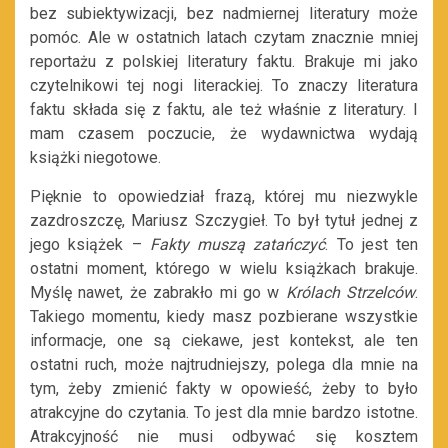
bez subiektywizacji, bez nadmiernej literatury może
pomóc. Ale w ostatnich latach czytam znacznie mniej
reportażu z polskiej literatury faktu. Brakuje mi jako
czytelnikowi tej nogi literackiej. To znaczy literatura
faktu składa się z faktu, ale też właśnie z literatury. I
mam czasem poczucie, że wydawnictwa wydają
książki niegotowe.
Pięknie to opowiedział frazą, której mu niezwykle
zazdroszczę, Mariusz Szczygieł. To był tytuł jednej z
jego książek –
Fakty muszą zatańczyć
. To jest ten
ostatni moment, którego w wielu książkach brakuje.
Myślę nawet, że zabrakło mi go w
Królach Strzelców
.
Takiego momentu, kiedy masz pozbierane wszystkie
informacje, one są ciekawe, jest kontekst, ale ten
ostatni ruch, może najtrudniejszy, polega dla mnie na
tym, żeby zmienić fakty w opowieść, żeby to było
atrakcyjne do czytania. To jest dla mnie bardzo istotne.
Atrakcyjność nie musi odbywać się kosztem