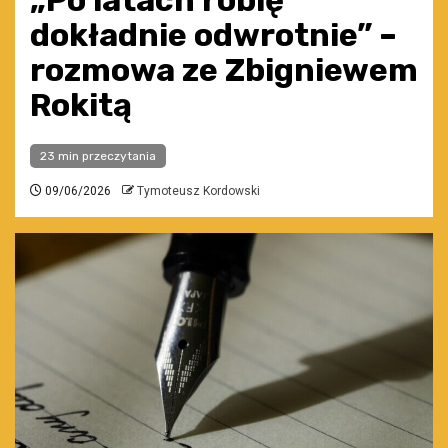
„Po latach robię
dokładnie odwrotnie” –
rozmowa ze Zbigniewem
Rokitą
23 min przeczytania
09/06/2026
Tymoteusz Kordowski