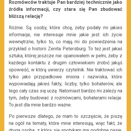
Rozmówców traktuje Pan bardziej technicznie jako
źródła informacji, czy stara się Pan zbudować
bliższą relację?
Różnie. Są osoby, które chcę, żeby podały mi jakieś
informacje, nie interesuje mnie jakie jest ich życie
wewnętrzne, tylko to, co mają mi do powiedzenia na
przykład o historii Zenita Petersburg. To też jest jakaś
sztuka, której jeszcze nie opanowałem w pełni, żeby z
każdego kontaktu z drugim człowiekiem zrobić jakąś
opowieść, w którą uwierzy czytelnik. Nie traktować ich
tylko jako przypadkowe imiona i nazwiska, które
wypowiadają jakieś fakty, liczby, tylko bohaterów, ale
tego cały czas się uczę. Natomiast bardzo mi zależy na
tym, żeby budować z rozmówcami, bohaterami relacje.
To jest dla mnie bardzo ważne.
Po pierwsze dlatego, że mam to szczęście, że piszę
na ogół na tematy, które mnie interesują, więc fakt, że
druga osoba, z którą się spotykam ma podobne pasje,