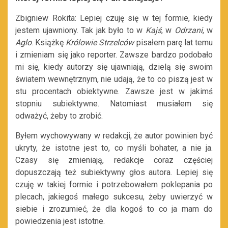
Zbigniew Rokita: Lepiej czuję się w tej formie, kiedy
jestem ujawniony. Tak jak było to w
Kajś
, w
Odrzani
, w
Aglo
. Książkę
Królowie Strzelców
pisałem parę lat temu
i zmieniam się jako reporter. Zawsze bardzo podobało
mi się, kiedy autorzy się ujawniają, dzielą się swoim
światem wewnętrznym, nie udają, że to co piszą jest w
stu procentach obiektywne. Zawsze jest w jakimś
stopniu subiektywne. Natomiast musiałem się
odważyć, żeby to zrobić.
Byłem wychowywany w redakcji, że autor powinien być
ukryty, że istotne jest to, co myśli bohater, a nie ja.
Czasy się zmieniają, redakcje coraz częściej
dopuszczają też subiektywny głos autora. Lepiej się
czuję w takiej formie i potrzebowałem poklepania po
plecach, jakiegoś małego sukcesu, żeby uwierzyć w
siebie i zrozumieć, że dla kogoś to co ja mam do
powiedzenia jest istotne.