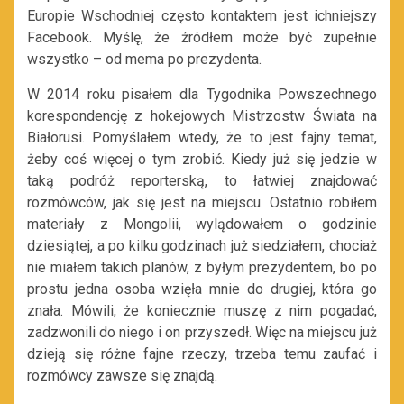
Europie Wschodniej często kontaktem jest ichniejszy
Facebook. Myślę, że źródłem może być zupełnie
wszystko – od mema po prezydenta.
W 2014 roku pisałem dla Tygodnika Powszechnego
korespondencję z hokejowych Mistrzostw Świata na
Białorusi. Pomyślałem wtedy, że to jest fajny temat,
żeby coś więcej o tym zrobić. Kiedy już się jedzie w
taką podróż reporterską, to łatwiej znajdować
rozmówców, jak się jest na miejscu. Ostatnio robiłem
materiały z Mongolii, wylądowałem o godzinie
dziesiątej, a po kilku godzinach już siedziałem, chociaż
nie miałem takich planów, z byłym prezydentem, bo po
prostu jedna osoba wzięła mnie do drugiej, która go
znała. Mówili, że koniecznie muszę z nim pogadać,
zadzwonili do niego i on przyszedł. Więc na miejscu już
dzieją się różne fajne rzeczy, trzeba temu zaufać i
rozmówcy zawsze się znajdą.