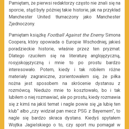
Pamiętam, że pierwsi redaktorzy często nie znali się na
sporcie, stąd były później takie historie, jak na przykład
Manchester United tłumaczony jako Manchester
Zjednoczony.
Pamiętam książkę
Football Against the Enemy
Simona
Coopera, który opowiada o Europie Wschodniej, jakieś
poradzieckie historie, właśnie przez ten pryzmat.
Dlatego rzuciłem się na literaturę anglojęzyczną,
rosyjskojęzyczną i mnie to po prostu bardzo
interesowało. Potem, kiedy i tak robiłem różne
materiały zagraniczne, zorientowałem się, że piłka
nożna jest sposobem na skrócenie dystansu z
rozmówcą. Niedużo mnie to kosztowało, bo i tak
lubiłem o niej rozmawiać, ale po prostu, kiedy rozmawia
się z kimś na jakiś temat i nagle powie się „ja lubię ten
klub” albo „czy widział pan mecz PSG z Bayernem”, to
nagle się bardzo skraca dystans. Kiedyś spytałem
Wojtka Jagielskiego o to, czy sport mu pomagał w