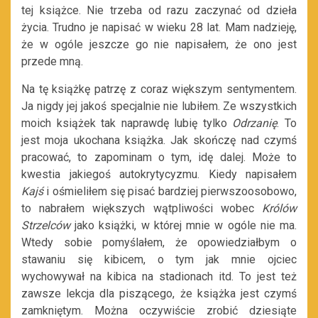
tej książce. Nie trzeba od razu zaczynać od dzieła
życia. Trudno je napisać w wieku 28 lat. Mam nadzieję,
że w ogóle jeszcze go nie napisałem, że ono jest
przede mną.
Na tę książkę patrzę z coraz większym sentymentem.
Ja nigdy jej jakoś specjalnie nie lubiłem. Ze wszystkich
moich książek tak naprawdę lubię tylko
Odrzanię
. To
jest moja ukochana książka. Jak skończę nad czymś
pracować, to zapominam o tym, idę dalej. Może to
kwestia jakiegoś autokrytycyzmu. Kiedy napisałem
Kajś
i ośmieliłem się pisać bardziej pierwszoosobowo,
to nabrałem większych wątpliwości wobec
Królów
Strzelców
jako książki, w której mnie w ogóle nie ma.
Wtedy sobie pomyślałem, że opowiedziałbym o
stawaniu się kibicem, o tym jak mnie ojciec
wychowywał na kibica na stadionach itd. To jest też
zawsze lekcja dla piszącego, że książka jest czymś
zamkniętym. Można oczywiście zrobić dziesiąte