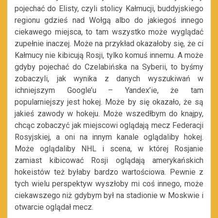
pojechać do Elisty, czyli stolicy Kałmucji, buddyjskiego
regionu gdzieś nad Wołgą albo do jakiegoś innego
ciekawego miejsca, to tam wszystko może wyglądać
zupełnie inaczej. Może na przykład okazałoby się, że ci
Kałmucy nie kibicują Rosji, tylko komuś innemu. A może
gdyby pojechać do Czelabińska na Syberii, to byśmy
zobaczyli, jak wynika z danych wyszukiwań w
ichniejszym Google’u – Yandex’ie, że tam
popularniejszy jest hokej. Może by się okazało, że są
jakieś zawody w hokeju. Może wszedłbym do knajpy,
chcąc zobaczyć jak miejscowi oglądają mecz Federacji
Rosyjskiej, a oni na innym kanale oglądaliby hokej.
Może oglądaliby NHL i scena, w której Rosjanie
zamiast kibicować Rosji oglądają amerykańskich
hokeistów też byłaby bardzo wartościowa. Pewnie z
tych wielu perspektyw wyszłoby mi coś innego, może
ciekawszego niż gdybym był na stadionie w Moskwie i
otwarcie oglądał mecz.