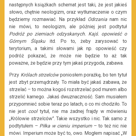
następnych książkach schemat jest taki, że jest jakieś
słowo, chętnie neologizm, oraz wytłumaczenie o czym
będziemy rozmawiać. Na przykład
Odrzania
nam nic
nie mówi, to neologizm, ale później jest podtytuł
Podróż po ziemiach odzyskanych.
Kajś. opowieść o
Górnym Śląsku
itd. Po to, żeby zarysować to
terytorium, a takimi słowami jak np. opowieść czy
podróż pokazać, że może nie będzie to aż tak
poważne, że będzie przy tym jakaś przygoda, zabawa.
Przy
Królach strzelców
poniosłem porażkę, bo ten tytuł
jest zbyt przemądrzały. To miała być jakaś zabawa, że
strzelać – to można kogoś rozstrzelać pod murem albo
strzelić karnego. Jakaś dwuznaczność. Sam musiałem
przypomnieć sobie teraz po latach, o co mi chodziło. To
nie jest
cool
tytuł, nie ma żadnej frajdy w mówieniu
„Królowie strzelców”. Takie wszystko i nic. Tak samo z
podtytułem –
Piłka w cieniu imperium
– to też nic nie
mówi. Imperium może być to, owo. Mogłem napisać „W