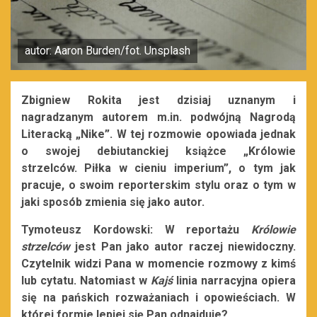
autor: Aaron Burden/fot. Unsplash
Zbigniew Rokita jest dzisiaj uznanym i
nagradzanym autorem m.in. podwójną Nagrodą
Literacką „Nike”. W tej rozmowie opowiada jednak
o swojej debiutanckiej książce „Królowie
strzelców. Piłka w cieniu imperium”, o tym jak
pracuje, o swoim reporterskim stylu oraz o tym w
jaki sposób zmienia się jako autor.
Tymoteusz Kordowski: W reportażu
Królowie
strzelców
jest Pan jako autor raczej niewidoczny.
Czytelnik widzi Pana w momencie rozmowy z kimś
lub cytatu.
Natomiast w
Kajś
linia narracyjna opiera
się na pańskich rozważaniach i opowieściach. W
której formie lepiej się Pan odnajduje?