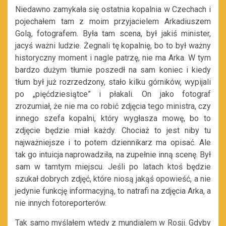
Niedawno zamykała się ostatnia kopalnia w Czechach i
pojechałem tam z moim przyjacielem Arkadiuszem
Golą, fotografem. Była tam scena, był jakiś minister,
jacyś ważni ludzie. Żegnali tę kopalnię, bo to był ważny
historyczny moment i nagle patrzę, nie ma Arka. W tym
bardzo dużym tłumie poszedł na sam koniec i kiedy
tłum był już rozrzedzony, stało kilku górników, wypijali
po „pięćdziesiątce” i płakali. On jako fotograf
zrozumiał, że nie ma co robić zdjęcia tego ministra, czy
innego szefa kopalni, który wygłasza mowę, bo to
zdjęcie będzie miał każdy. Chociaż to jest niby tu
najważniejsze i to potem dziennikarz ma opisać. Ale
tak go intuicja naprowadziła, na zupełnie inną scenę. Był
sam w tamtym miejscu. Jeśli po latach ktoś będzie
szukał dobrych zdjęć, które niosą jakąś opowieść, a nie
jedynie funkcję informacyjną, to natrafi na zdjęcia Arka, a
nie innych fotoreporterów.
Tak samo myślałem wtedy z mundialem w Rosji. Gdyby