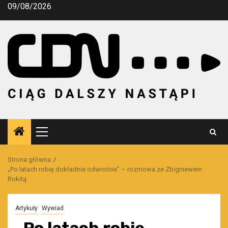
Przejdź
09/08/2026
do
treści
Menu
główne
Strona główna
„Po latach robię dokładnie odwrotnie” – rozmowa ze Zbigniewem
Rokitą
Artykuły
Wywiad