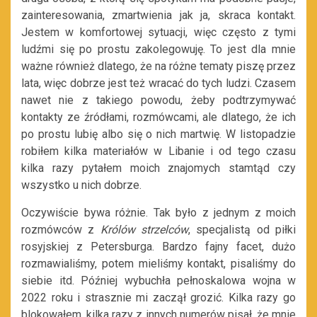
zainteresowania, zmartwienia jak ja, skraca kontakt.
Jestem w komfortowej sytuacji, więc często z tymi
ludźmi się po prostu zakolegowuję. To jest dla mnie
ważne również dlatego, że na różne tematy piszę przez
lata, więc dobrze jest też wracać do tych ludzi. Czasem
nawet nie z takiego powodu, żeby podtrzymywać
kontakty ze źródłami, rozmówcami, ale dlatego, że ich
po prostu lubię albo się o nich martwię. W listopadzie
robiłem kilka materiałów w Libanie i od tego czasu
kilka razy pytałem moich znajomych stamtąd czy
wszystko u nich dobrze.
Oczywiście bywa różnie. Tak było z jednym z moich
rozmówców z
Królów strzelców
, specjalistą od piłki
rosyjskiej z Petersburga. Bardzo fajny facet, dużo
rozmawialiśmy, potem mieliśmy kontakt, pisaliśmy do
siebie itd. Później wybuchła pełnoskalowa wojna w
2022 roku i strasznie mi zaczął grozić. Kilka razy go
blokowałem, kilka razy z innych numerów pisał, że mnie