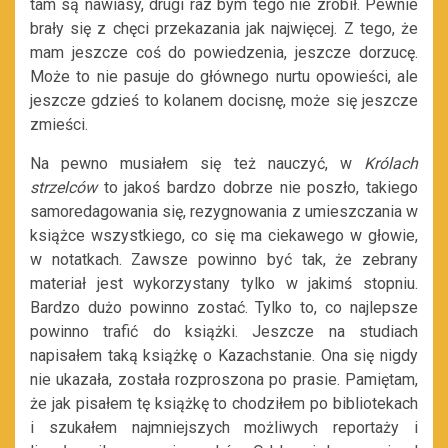
tam są nawiasy, drugi raz bym tego nie zrobił. Pewnie
brały się z chęci przekazania jak najwięcej. Z tego, że
mam jeszcze coś do powiedzenia, jeszcze dorzucę.
Może to nie pasuje do głównego nurtu opowieści, ale
jeszcze gdzieś to kolanem docisnę, może się jeszcze
zmieści.
Na pewno musiałem się też nauczyć, w
Królach
strzelców
to jakoś bardzo dobrze nie poszło, takiego
samoredagowania się, rezygnowania z umieszczania w
książce wszystkiego, co się ma ciekawego w głowie,
w notatkach. Zawsze powinno być tak, że zebrany
materiał jest wykorzystany tylko w jakimś stopniu.
Bardzo dużo powinno zostać. Tylko to, co najlepsze
powinno trafić do książki. Jeszcze na studiach
napisałem taką książkę o Kazachstanie. Ona się nigdy
nie ukazała, została rozproszona po prasie. Pamiętam,
że jak pisałem tę książkę to chodziłem po bibliotekach
i szukałem najmniejszych możliwych reportaży i