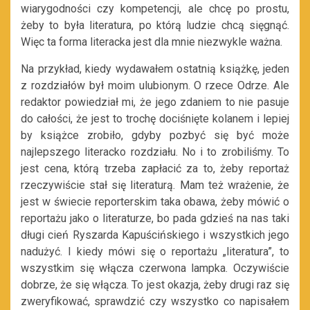
wiarygodności czy kompetencji, ale chcę po prostu,
żeby to była literatura, po którą ludzie chcą sięgnąć.
Więc ta forma literacka jest dla mnie niezwykle ważna.
Na przykład, kiedy wydawałem ostatnią książkę, jeden
z rozdziałów był moim ulubionym. O rzece Odrze. Ale
redaktor powiedział mi, że jego zdaniem to nie pasuje
do całości, że jest to trochę dociśnięte kolanem i lepiej
by książce zrobiło, gdyby pozbyć się być może
najlepszego literacko rozdziału. No i to zrobiliśmy. To
jest cena, którą trzeba zapłacić za to, żeby reportaż
rzeczywiście stał się literaturą. Mam też wrażenie, że
jest w świecie reporterskim taka obawa, żeby mówić o
reportażu jako o literaturze, bo pada gdzieś na nas taki
długi cień Ryszarda Kapuścińskiego i wszystkich jego
nadużyć. I kiedy mówi się o reportażu „literatura”, to
wszystkim się włącza czerwona lampka. Oczywiście
dobrze, że się włącza. To jest okazja, żeby drugi raz się
zweryfikować, sprawdzić czy wszystko co napisałem