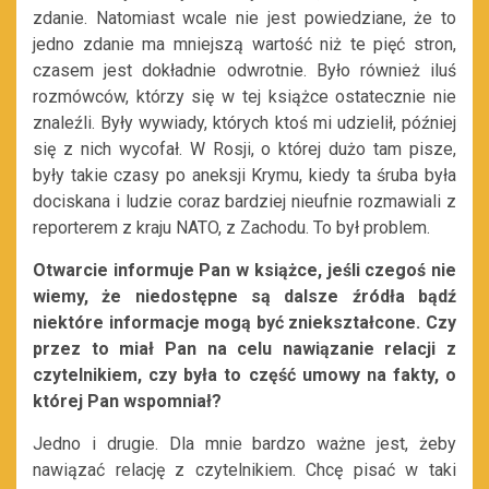
zdanie. Natomiast wcale nie jest powiedziane, że to
jedno zdanie ma mniejszą wartość niż te pięć stron,
czasem jest dokładnie odwrotnie. Było również iluś
rozmówców, którzy się w tej książce ostatecznie nie
znaleźli. Były wywiady, których ktoś mi udzielił, później
się z nich wycofał. W Rosji, o której dużo tam pisze,
były takie czasy po aneksji Krymu, kiedy ta śruba była
dociskana i ludzie coraz bardziej nieufnie rozmawiali z
reporterem z kraju NATO, z Zachodu. To był problem.
Otwarcie informuje Pan w książce, jeśli czegoś nie
wiemy, że niedostępne są dalsze źródła bądź
niektóre informacje mogą być zniekształcone. Czy
przez to miał Pan na celu nawiązanie relacji z
czytelnikiem, czy była to część umowy na fakty, o
której Pan wspomniał?
Jedno i drugie. Dla mnie bardzo ważne jest, żeby
nawiązać relację z czytelnikiem. Chcę pisać w taki