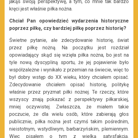
jakąś swoją perspektywę, a tym, co mnie tak bardzo
kręci jest właśnie piłka nożna.
Chciał Pan opowiedzieć wydarzenia historyczne
poprzez piłkę, czy bardziej piłkę poprzez historię?
Świetne pytanie, ale zdecydowanie historię, świat
przez piłkę nożną. Na początku jest rozdział
opowiadający skąd się wzięła piłka nożna, bo jest na
tyle nową dyscypliną sportu, że jej pojawienie było
współzależne i wynikało z przemian na świecie, więc to
był dobry wstęp do XX wieku, który chciałem opisać.
Zdecydowanie chciałem opisać historię, politykę
właśnie przez pryzmat piłki nożnej. Te rzeczy, które
wszyscy znają pokazać z perspektywy piłkarskiej,
mniej oczywistej. Zwłaszcza, że miałem takie
poczucie, że dla wielu osób, które zabierają głos
publicznie, piłka nożna jest czymś takim pośrednim,
nieistotnym, wstydliwym, barbarzyńskim, plemiennym.
Więc pisałem o tym z wielką satysfakcją.