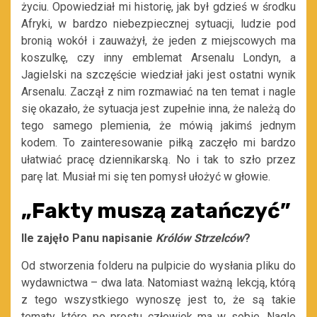
życiu. Opowiedział mi historię, jak był gdzieś w środku
Afryki, w bardzo niebezpiecznej sytuacji, ludzie pod
bronią wokół i zauważył, że jeden z miejscowych ma
koszulkę, czy inny emblemat Arsenalu Londyn, a
Jagielski na szczęście wiedział jaki jest ostatni wynik
Arsenalu. Zaczął z nim rozmawiać na ten temat i nagle
się okazało, że sytuacja jest zupełnie inna, że należą do
tego samego plemienia, że mówią jakimś jednym
kodem. To zainteresowanie piłką zaczęło mi bardzo
ułatwiać pracę dziennikarską. No i tak to szło przez
parę lat. Musiał mi się ten pomysł ułożyć w głowie.
„Fakty muszą zatańczyć”
Ile zajęło Panu napisanie
Królów Strzelców
?
Od stworzenia folderu na pulpicie do wysłania pliku do
wydawnictwa – dwa lata. Natomiast ważną lekcją, którą
z tego wszystkiego wynoszę jest to, że są takie
tematy, które po prostu człowiek ma w sobie. Nagle