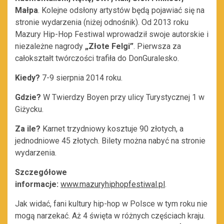
Małpa
. Kolejne odsłony artystów będą pojawiać się na
stronie wydarzenia (niżej odnośnik). Od 2013 roku
Mazury Hip-Hop Festiwal wprowadził swoje autorskie i
niezależne nagrody
„Złote Felgi”
. Pierwsza za
całokształt twórczości trafiła do DonGuralesko.
Kiedy?
7-9 sierpnia 2014 roku.
Gdzie?
W Twierdzy Boyen przy ulicy Turystycznej 1 w
Giżycku.
Za ile?
Karnet trzydniowy kosztuje 90 złotych, a
jednodniowe 45 złotych. Bilety można nabyć na stronie
wydarzenia.
Szczegółowe
informacje:
www.mazuryhiphopfestiwal.pl
.
Jak widać, fani kultury hip-hop w Polsce w tym roku nie
mogą narzekać. Aż 4 święta w różnych częściach kraju.