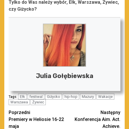
Tylko do Was należy wybór, Ełk, Warszawa, Żywiec,
czy Giżycko?
Julia Gołębiewska
Ełk
festiwal
Giżycko
hip-hop
Mazury
Wakacje
Tags:
Warszawa
Żywiec
Zobacz
Poprzedni
Następny
Premiery w Heliosie 16-22
Konferencja Aim. Act.
wpisy
maja
Achieve.