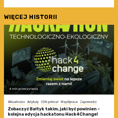
WIĘCEJ HISTORII
4 min przeczytania
Aktualności
Artykuły
CDN poleca!
Współpraca
Zapowiedzi
Zobaczyć Bałtyk takim, jaki być powinien –
kolejna edycja hackatonu Hack4Change!