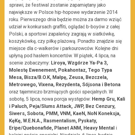
sprawi, że festiwal zostanie zapamiętany jako
największe w Polsce hip-hopowe wydarzenie 2014
roku. Pierwszego dnia będzie można za darmo wziąć
udział w konkursach graffiti, oglądać b-boyów z całej
Polski, a sportowi zapaleńcy zagrają w siatkówkę,
koszykówkę, czy piłkę plażową. Ponadto znajdzie się
miejsce dla c-walkerów i parkourowców. Kolejne dni
upłyną pod hasłem koncertów. W piątek, 4 lipca, na
scenie zobaczymy:
Liroya, Wzgórze Ya-Pa 3,
Molestę Ewenement, Pokahontaz, Tego Typa
Mesa, Bisza/B.O.K, Małpę, Zeusa, Bezczela,
Metrowego, Vixena, Rezydenta, Sójsona i Betona
oraz tajemniczo brzmiących gości specjalnych. W
sobotę, 5 lipca, nowa porcja występów:
Hemp Gru, Kali
i Paluch, Peja/Slums Attack, JWP, Bez Cenzury,
Siwers, Sobota, PMM, VNM, KaeN, NoN Koneksja,
KęKę, W.E.N.A., Rasmentalism, Pyskaty,
Eripe/Quebonafide, Planet ANM, Heavy Mental
i