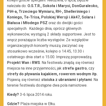
kolejni goście specjalni. Niedziela, 6 lipca, będzie
należała do:
O.S.T.R., Sokoła i Marysi, DonGuralesko,
PiH-a, Trzeciego Wymiaru, RH-, Shelleriniego i
Koniego, Te-Trisa, Polskiej Wersji i Ak47, Solara i
Białasa i Młodego PSZ
oraz do dwójki gości
specjalnych. Każdego dnia, oprócz głównych
wykonawców, wystąpią 2 składy supportowe. Jest to
wręcz porażająca liczba występów. Ze względów
organizacyjnych koncerty muszą zaczynać się
stosunkowo wcześnie, kolejno o 14.45, 13.30 i
ostatniego dnia start o 15.00. Imprezę poprowadzą
Projekt Wan
i
RWS
. Na festiwalu znajdą się również
miejsca na inne przyjemności, jak
strefa gastro
, czy
strefy do pływania kajakiem, rowerem wodnym itp.
Pojawią się również
stoiska z ubraniami i płytami
. Na
terenie festiwalu dostępne dwa pola namiotowe.
Kiedy?
3-6 lipca 2014 roku.
Gdzie?
Plaża miejska w Ełku.