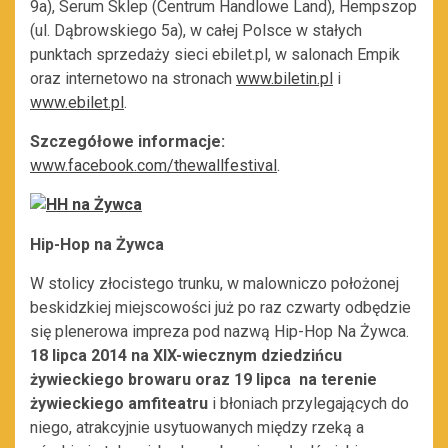
9a), Serum Sklep (Centrum Handlowe Land), Hempszop
(ul. Dąbrowskiego 5a), w całej Polsce w stałych
punktach sprzedaży sieci ebilet.pl, w salonach Empik
oraz internetowo na stronach
www.biletin.pl
i
www.ebilet.pl
.
Szczegółowe informacje:
www.facebook.com/thewallfestival
.
Hip-Hop na Żywca
W stolicy złocistego trunku, w malowniczo położonej
beskidzkiej miejscowości już po raz czwarty odbędzie
się plenerowa impreza pod nazwą Hip-Hop Na Żywca.
18 lipca 2014 na XIX-wiecznym dziedzińcu
żywieckiego browaru oraz 19 lipca na terenie
żywieckiego amfiteatru
i błoniach przylegających do
niego, atrakcyjnie usytuowanych między rzeką a