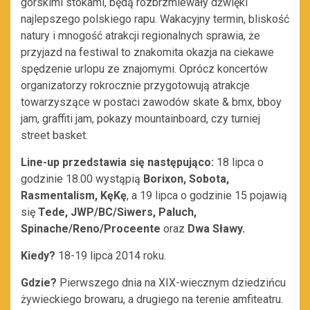
górskimi stokami, będą rozbrzmiewały dźwięki
najlepszego polskiego rapu. Wakacyjny termin, bliskość
natury i mnogość atrakcji regionalnych sprawia, że
przyjazd na festiwal to znakomita okazja na ciekawe
spędzenie urlopu ze znajomymi. Oprócz koncertów
organizatorzy rokrocznie przygotowują atrakcje
towarzyszące w postaci zawodów skate & bmx, bboy
jam, graffiti jam, pokazy mountainboard, czy turniej
street basket.
Line-up przedstawia się następująco:
18 lipca o
godzinie 18.00 wystąpią
Borixon, Sobota,
Rasmentalism, KęKę
, a 19 lipca o godzinie 15 pojawią
się
Tede, JWP/BC/Siwers, Paluch,
Spinache/Reno/Proceente
oraz
Dwa Sławy.
Kiedy?
18-19 lipca 2014 roku.
Gdzie?
Pierwszego dnia na XIX-wiecznym dziedzińcu
żywieckiego browaru, a drugiego na terenie amfiteatru.