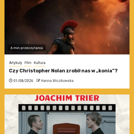
6 min przeczytania
Artykuły
Film
Kultura
Czy Christopher Nolan zrobił nas w „konia”?
01/08/2026
Hanna Wiczkowska