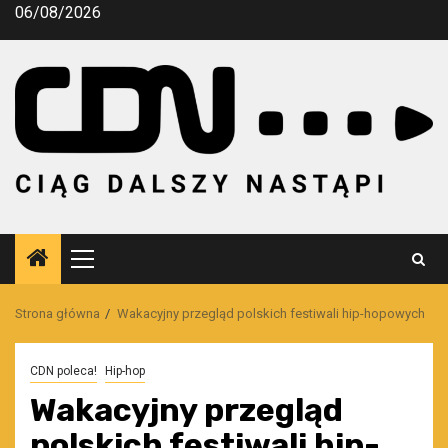
Przejdź
06/08/2026
do
treści
Menu
główne
Strona główna
Wakacyjny przegląd polskich festiwali hip-hopowych
CDN poleca!
Hip-hop
Wakacyjny przegląd
polskich festiwali hip-