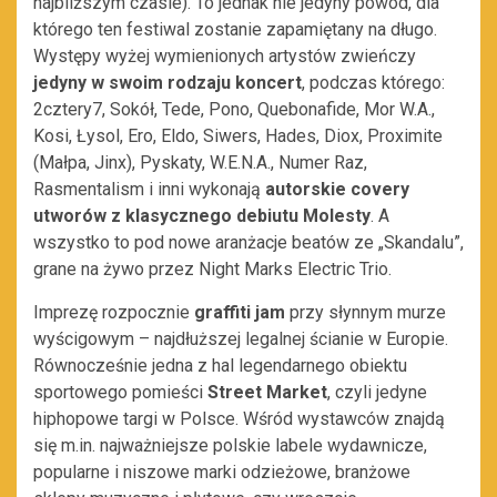
najbliższym czasie). To jednak nie jedyny powód, dla
którego ten festiwal zostanie zapamiętany na długo.
Występy wyżej wymienionych artystów zwieńczy
jedyny w swoim rodzaju koncert
, podczas którego:
2cztery7, Sokół, Tede, Pono, Quebonafide, Mor W.A.,
Kosi, Łysol, Ero, Eldo, Siwers, Hades, Diox, Proximite
(Małpa, Jinx), Pyskaty, W.E.N.A., Numer Raz,
Rasmentalism i inni wykonają
autorskie covery
utworów z klasycznego debiutu Molesty
. A
wszystko to pod nowe aranżacje beatów ze „Skandalu”,
grane na żywo przez Night Marks Electric Trio.
Imprezę rozpocznie
graffiti jam
przy słynnym murze
wyścigowym – najdłuższej legalnej ścianie w Europie.
Równocześnie jedna z hal legendarnego obiektu
sportowego pomieści
Street Market
, czyli jedyne
hiphopowe targi w Polsce. Wśród wystawców znajdą
się m.in. najważniejsze polskie labele wydawnicze,
popularne i niszowe marki odzieżowe, branżowe