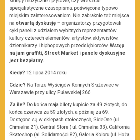
sklepy muzyczne i płytowe, czy wreszcie
specjalistyczne czasopisma, poświęcone typowo
miejskim zainteresowaniom. Nie zabraknie też miejsca
na
otwartą dyskusję
– organizatorzy przygotowali
cykl paneli z udziałem wybitnych reprezentantów
kultury czterech elementów: artystów, aktywistów,
dziennikarzy i hiphopowych przedsiębiorców.
Wstęp
na jam graffiti, Street Market i panele dyskusyjne
jest bezpłatny.
Kiedy?
12 lipca 2014 roku.
Gdzie?
Na Torze Wyścigów Konnych Służewiec w
Warszawie przy ulicy Puławskiej 266.
Za ile?
Do końca maja bilety kupicie za 49 złotych, do
końca czerwca za 59 złotych, a później za 69.
Dostępne są w sklepach stołecznych, SideOne (ul.
Chmielna 21), Central Store ( ul. Chmielna 33), California
Skateshop (al. Solidarności 82), Galeria Koloru (ul. Hoża