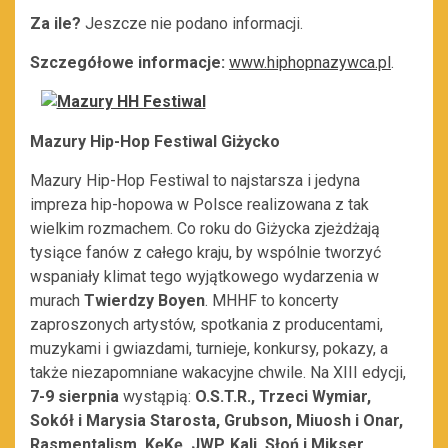
Za ile?
Jeszcze nie podano informacji.
Szczegółowe informacje:
www.hiphopnazywca.pl
.
Mazury Hip-Hop Festiwal Giżycko
Mazury Hip-Hop Festiwal to najstarsza i jedyna
impreza hip-hopowa w Polsce realizowana z tak
wielkim rozmachem. Co roku do Giżycka zjeżdżają
tysiące fanów z całego kraju, by wspólnie tworzyć
wspaniały klimat tego wyjątkowego wydarzenia w
murach
Twierdzy Boyen
. MHHF to koncerty
zaproszonych artystów, spotkania z producentami,
muzykami i gwiazdami, turnieje, konkursy, pokazy, a
także niezapomniane wakacyjne chwile. Na XIII edycji,
7-9 sierpnia
wystąpią:
O.S.T.R., Trzeci Wymiar,
Sokół i Marysia Starosta, Grubson, Miuosh i Onar,
Rasmentalism, KęKę, JWP, Kali, Słoń i Mikser,