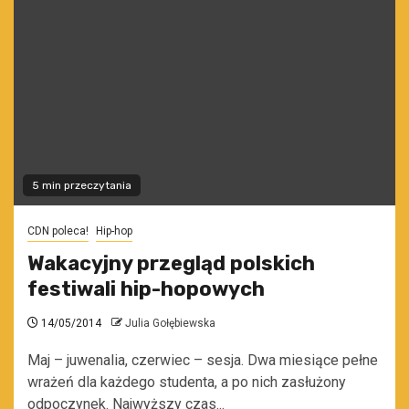
5 min przeczytania
CDN poleca!
Hip-hop
Wakacyjny przegląd polskich
festiwali hip-hopowych
14/05/2014
Julia Gołębiewska
Maj – juwenalia, czerwiec – sesja. Dwa miesiące pełne
wrażeń dla każdego studenta, a po nich zasłużony
odpoczynek. Najwyższy czas...