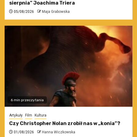
sierpnia” Joachima Triera
05/08/2026
Maja Grabowska
6 min przeczytania
Artykuły
Film
Kultura
Czy Christopher Nolan zrobił nas w „konia”?
01/08/2026
Hanna Wiczkowska