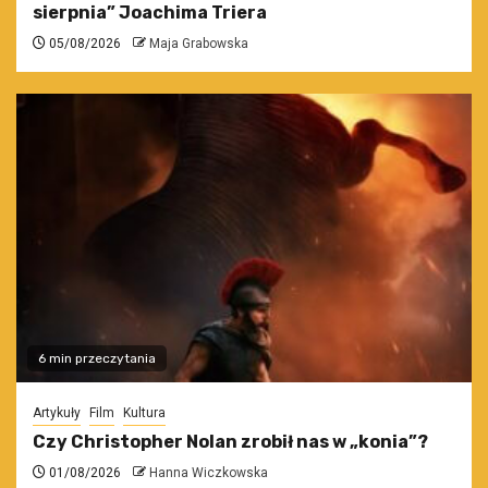
sierpnia” Joachima Triera
05/08/2026
Maja Grabowska
6 min przeczytania
Artykuły
Film
Kultura
Czy Christopher Nolan zrobił nas w „konia”?
01/08/2026
Hanna Wiczkowska