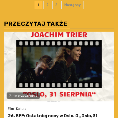
Stronicowanie
1
2
3
Następny
wpisów
PRZECZYTAJ TAKŻE
7 min przeczytania
Film
Kultura
26. SFF: Ostatniej nocy w Oslo. O „Oslo, 31