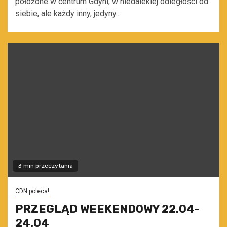
położone w centrum Gdyni, w niedalekiej odległości od
siebie, ale każdy inny, jedyny...
3 min przeczytania
CDN poleca!
PRZEGLĄD WEEKENDOWY 22.04-
24.04