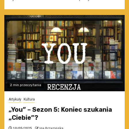
2 min przeczytania
Artykuły
Kultura
„You” – Sezon 5: Koniec szukania
„Ciebie”?
10/05/2025
Iga Brzezińska