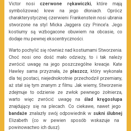
Victor nosi
czerwone rękawiczki
, które mają
symbolizować krew na jego dłoniach. Oprócz
charakterystycznej czerwieni Frankenstein nosi ubrania
stworzone na styl Micka Jaggera czy Prince’a. Jego
kostiumy są wzbogacone obuwiem na obcasie, co
dodaje mu pewnej ekscentryczności.
Warto pochylić się również nad kostiumami Stworzenia.
Choć nosi ono dość mało odzieży, to i tak należy
zwrócić uwagę na jego poszczególne kreacje. Kate
Hawley sama przyznała, że
płaszcz
, który wykonała
dla tej postaci, niejednokrotnie przechodził przemiany,
aż stał się tym znanym z filmu. Jak wiemy, Stworzenie
zdejmuje to odzienie ze zwłok pewnego żołnierza,
warto więc zwrócić uwagę na
ślad kręgosłupa
znajdujący się na plecach. Co ciekawe, nawet jego
bandaże
znalazły swój odpowiednik w
sukni ślubnej
Elizabeth (co w pewien sposób wskazuje na
powinowactwo ich dusz).