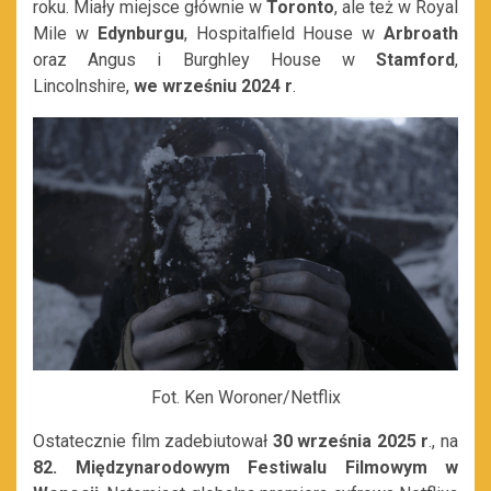
roku. Miały miejsce głównie w
Toronto
, ale też w
Royal
Mile
w
Edynburgu
,
Hospitalfield House
w
Arbroath
oraz Angus
i
Burghley House
w
Stamford
,
Lincolnshire
,
we wrześniu 2024 r
.
Fot. Ken Woroner/Netflix
Ostatecznie film zadebiutował
30 września 2025 r
., na
82. Międzynarodowym Festiwalu Filmowym w