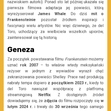
nazwiskiem autorki). Ponad sto lat później ukazała się
pierwsza filmowa adaptacja jej powieści, którą
wyreżyserował
James Whale
. Do dziś
mit o
Frankensteinie
pozostał źródłem inspiracji i
fascynacji wielu artystów. Nic więc dziwnego, że del
Toro, uchodzący za wielbiciela wszelkich upiorów,
zainteresował się tą historią.
Geneza
Za początek powstawania filmu
Frankenstein
możemy
uznać
rok 2007
–
to właśnie wtedy meksykański
reżyser w jednym z wywiadów wyraził chęć
zekranizowania powieści Shelley. Prace nad produkcją
nabrały tempa dopiero
z początkiem 2023 r.
, kiedy to
del Toro nawiązał współpracę z platfromą
streamingową
Netflix
. Z dostępnych źródeł
dowiadujemy się, że
zdjęcia
do filmu rozpoczęły się
w
lutym 2024 r.
i trwały do
30 września
tego samego