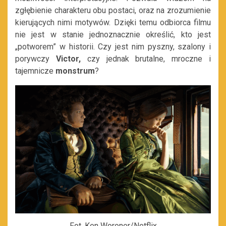
zgłębienie charakteru obu postaci, oraz na zrozumienie
kierujących nimi motywów. Dzięki temu odbiorca filmu
nie jest w stanie jednoznacznie określić, kto jest
„potworem” w historii. Czy jest nim pyszny, szalony i
porywczy
Victor,
czy jednak
brutalne, mroczne i
tajemnicze
monstrum
?
Fot. Ken Woroner/Netflix