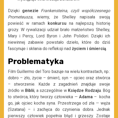
Dzięki
genezie
Frankensteina, czyli współczesnego
Prometeusza,
wiemy, że Shelley napisała swoją
powieść w ramach
konkursu
na najlepszą historię
grozy. W rywalizacji udział brało małżeństwo Shelley,
Mary i Percy, Lord Byron i John Polidori. Dzięki ich
niewinnej zabawie powstało dzieło, które do dziś
fascynuje i skłania do refleksji nad
życiem i śmiercią
.
Problematyka
Film Guillermo del Toro bazuje na wielu kontrastach, np.:
dobro – zło, życie – śmierć, syn – ojciec oraz stwórca
– stworzenie. Każde z zagadnień znajduje swoje
źródło w
Biblii
, a szczególnie w
Księdze Rodzaju
. Bóg
to stwórca, który tworzy człowieka —
Adama
–
kocha
go, jak ojciec kocha syna. Przestrzega od zła — węża
(Szatana) – i zachęca do czynienia dobra. Jednak
pierwszy człowiek popełnia błąd i grzeszy. Zostaje