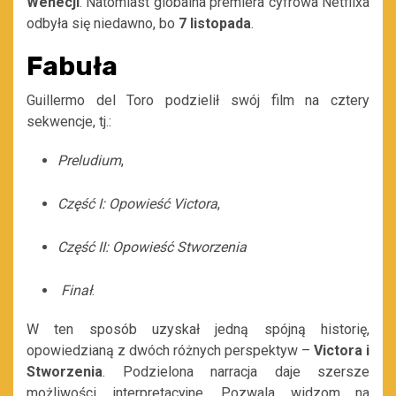
Wenecji
. Natomiast globalna premiera cyfrowa Netflixa
odbyła się niedawno, bo
7 listopada
.
Fabuła
Guillermo del Toro podzielił swój film na cztery
sekwencje, tj.:
Preludium
,
Część I: Opowieść Victora
,
Część II: Opowieść Stworzenia
Finał
.
W ten sposób uzyskał jedną spójną historię,
opowiedzianą z dwóch różnych perspektyw –
Victora i
Stworzenia
. Podzielona narracja daje szersze
możliwości interpretacyjne. Pozwala widzom na