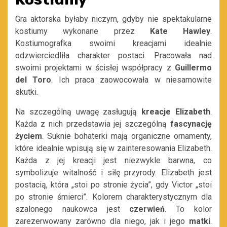
Gra aktorska byłaby niczym, gdyby nie spektakularne
kostiumy wykonane przez
Kate Hawley
.
Kostiumografka swoimi kreacjami idealnie
odzwierciedliła charakter postaci. Pracowała nad
swoimi projektami w ścisłej współpracy z
Guillermo
del Toro
. Ich praca zaowocowała w niesamowite
skutki.
Na szczególną uwagę zasługują
kreacje Elizabeth
.
Każda z nich przedstawia jej szczególną
fascynację
życiem
. Suknie bohaterki mają organiczne ornamenty,
które idealnie wpisują się w zainteresowania Elizabeth.
Każda z jej kreacji jest niezwykle barwna, co
symbolizuje witalność i siłę przyrody
. Elizabeth jest
postacią, która „stoi po stronie życia”, gdy Victor „stoi
po stronie śmierci”. Kolorem charakterystycznym dla
szalonego naukowca jest
czerwień
. To kolor
zarezerwowany zarówno dla niego, jak i jego
matki
.