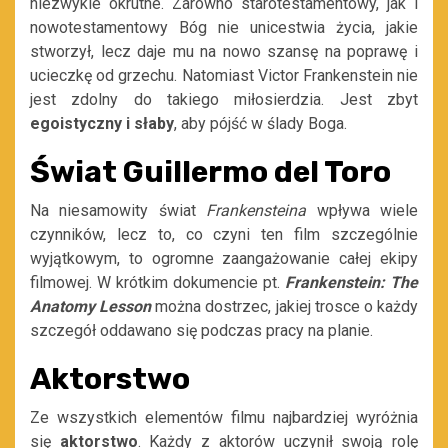
niezwykle okrutne. Zarówno starotestamentowy, jak i
nowotestamentowy Bóg nie unicestwia życia, jakie
stworzył, lecz daje mu na nowo szansę na poprawę i
ucieczkę od grzechu. Natomiast Victor Frankenstein nie
jest zdolny do takiego miłosierdzia. Jest zbyt
egoistyczny i słaby
, aby pójść w ślady Boga.
Świat Guillermo del Toro
Na niesamowity świat
Frankensteina
wpływa wiele
czynników, lecz to, co czyni ten film szczególnie
wyjątkowym, to ogromne zaangażowanie całej ekipy
filmowej. W krótkim dokumencie pt.
Frankenstein: The
Anatomy Lesson
można dostrzec, jakiej trosce o każdy
szczegół oddawano się podczas pracy na planie.
Aktorstwo
Ze wszystkich elementów filmu najbardziej wyróżnia
się
aktorstwo
. Każdy z aktorów uczynił swoją rolę