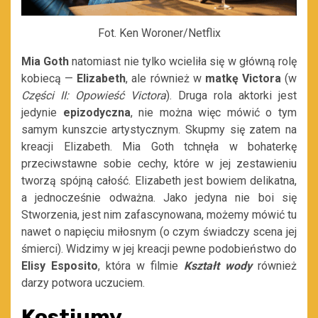
Fot. Ken Woroner/Netflix
Mia Goth
natomiast nie tylko wcieliła się w główną rolę
kobiecą —
Elizabeth
, ale również w
matkę Victora
(w
Części II: Opowieść Victora
). Druga rola aktorki jest
jedynie
epizodyczna
, nie można więc mówić o tym
samym kunszcie artystycznym. Skupmy się zatem na
kreacji Elizabeth. Mia Goth tchnęła w bohaterkę
przeciwstawne sobie cechy, które w jej zestawieniu
tworzą spójną całość. Elizabeth jest bowiem delikatna,
a jednocześnie odważna. Jako jedyna nie boi się
Stworzenia, jest nim zafascynowana, możemy mówić tu
nawet o napięciu miłosnym (o czym świadczy scena jej
śmierci). Widzimy w jej kreacji pewne podobieństwo do
Elisy Esposito
, która w filmie
Kształt wody
również
darzy potwora uczuciem.
Kostiumy