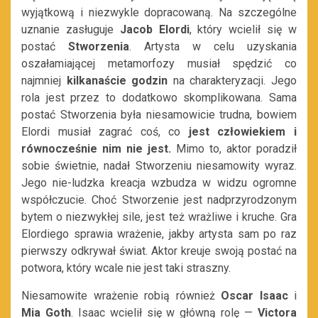
wyjątkową i niezwykle dopracowaną. Na szczególne
uznanie zasługuje
Jacob Elordi
, który wcielił się w
postać
Stworzenia
. Artysta w celu uzyskania
oszałamiającej metamorfozy musiał spędzić co
najmniej
kilkanaście godzin
na charakteryzacji. Jego
rola jest przez to dodatkowo skomplikowana. Sama
postać Stworzenia była niesamowicie trudna, bowiem
Elordi musiał zagrać coś, co
jest człowiekiem i
równocześnie nim nie jest.
Mimo to, aktor poradził
sobie świetnie, nadał Stworzeniu niesamowity wyraz.
Jego nie-ludzka kreacja wzbudza w widzu ogromne
współczucie. Choć Stworzenie jest nadprzyrodzonym
bytem o niezwykłej sile, jest też wrażliwe i kruche. Gra
Elordiego sprawia wrażenie, jakby artysta sam po raz
pierwszy odkrywał świat. Aktor kreuje swoją postać na
potwora, który wcale nie jest taki straszny.
Niesamowite wrażenie robią również
Oscar Isaac
i
Mia Goth
. Isaac wcielił się w główną rolę —
Victora