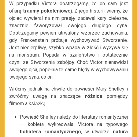
W przypadku Victora dostrzegamy, że on sam jest
ofiarą
traumy pokoleniowej
. Z jego historii wiemy, że
ojciec wywierał na nim presję, zadawał kary cielesne,
znacznie faworyzował swojego drugiego syna.
Dostrzegamy pewien utrwalony wzorzec zachowania,
gdy Frankenstein próbuje wychowywać Stworzenie.
Jest niecierpliwy, szybko wpada w złość i wyżywa się
na monstrum. Popada w szaleństwo i ostatecznie
czyni ze Stworzenia zabójcę. Choć Victor nienawidzi
swojego ojca, popełnia te same błędy w wychowywaniu
swojego syna, co on.
Wróćmy jednak na chwilę do powieści Mary Shelley i
zwróćmy uwagę na znaczące
różnice
pomiędzy
filmem a książką:
Powieść Shelley należy do literatury romantycznej
— kobieta wykreowała Victora na typowego
bohatera romantycznego
, w utworze
natura