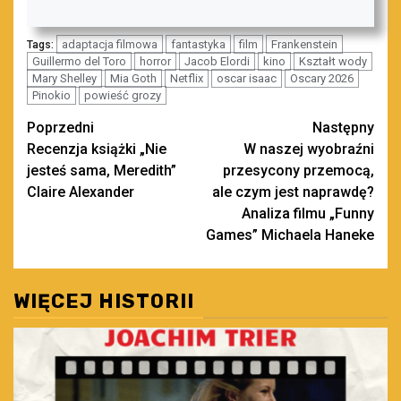
adaptacja filmowa
fantastyka
film
Frankenstein
Tags:
Guillermo del Toro
horror
Jacob Elordi
kino
Kształt wody
Mary Shelley
Mia Goth
Netflix
oscar isaac
Oscary 2026
Pinokio
powieść grozy
Zobacz
Poprzedni
Następny
Recenzja książki „Nie
W naszej wyobraźni
wpisy
jesteś sama, Meredith”
przesycony przemocą,
Claire Alexander
ale czym jest naprawdę?
Analiza filmu „Funny
Games” Michaela Haneke
WIĘCEJ HISTORII