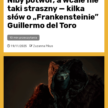
Niby potwór, a wcale nie
taki straszny — kilka
słów o „Frankensteinie”
Guillermo del Toro
10 min przeczytania
19/11/2025
Zuzanna Pikus