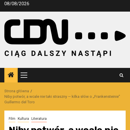
Przejdź
08/08/2026
do
treści
Menu
główne
Strona główna
Niby potwór, a wcale nie taki straszny — kilka słów o „Frankensteinie”
Guillermo del Toro
Film
Kultura
Literatura