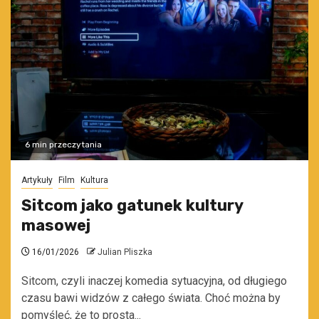
6 min przeczytania
Artykuły
Film
Kultura
Sitcom jako gatunek kultury
masowej
16/01/2026
Julian Pliszka
Sitcom, czyli inaczej komedia sytuacyjna, od długiego
czasu bawi widzów z całego świata. Choć można by
pomyśleć, że to prosta...