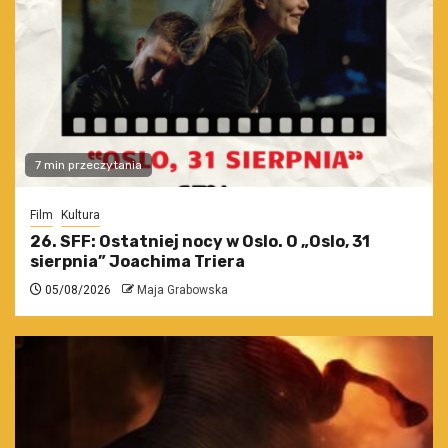
7 min przeczytania
Film
Kultura
26. SFF: Ostatniej nocy w Oslo. O „Oslo, 31
sierpnia” Joachima Triera
05/08/2026
Maja Grabowska