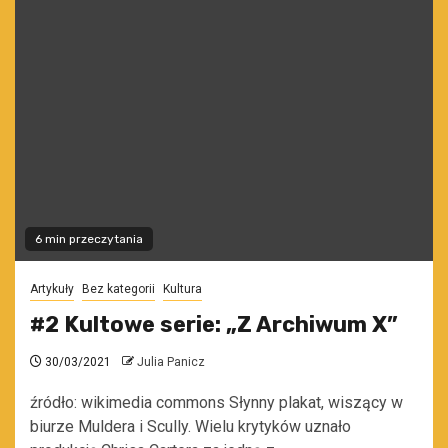
6 min przeczytania
Artykuły
Bez kategorii
Kultura
#2 Kultowe serie: „Z Archiwum X”
30/03/2021
Julia Panicz
źródło: wikimedia commons Słynny plakat, wiszący w
biurze Muldera i Scully. Wielu krytyków uznało