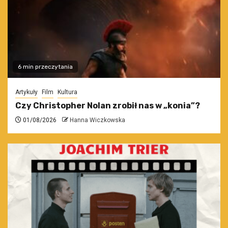
6 min przeczytania
Artykuły
Film
Kultura
Czy Christopher Nolan zrobił nas w „konia”?
01/08/2026
Hanna Wiczkowska