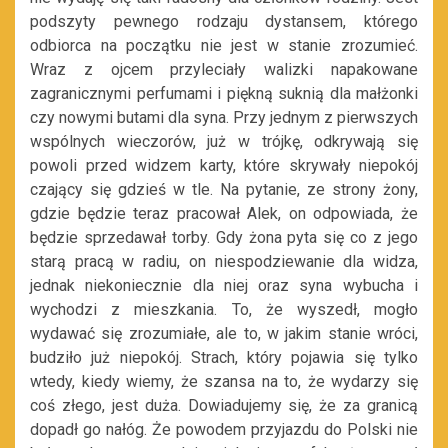
podszyty pewnego rodzaju dystansem, którego
odbiorca na początku nie jest w stanie zrozumieć.
Wraz z ojcem przyleciały walizki napakowane
zagranicznymi perfumami i piękną suknią dla małżonki
czy nowymi butami dla syna. Przy jednym z pierwszych
wspólnych wieczorów, już w trójkę, odkrywają się
powoli przed widzem karty, które skrywały niepokój
czający się gdzieś w tle. Na pytanie, ze strony żony,
gdzie będzie teraz pracował Alek, on odpowiada, że
będzie sprzedawał torby. Gdy żona pyta się co z jego
starą pracą w radiu, on niespodziewanie dla widza,
jednak niekoniecznie dla niej oraz syna wybucha i
wychodzi z mieszkania. To, że wyszedł, mogło
wydawać się zrozumiałe, ale to, w jakim stanie wróci,
budziło już niepokój. Strach, który pojawia się tylko
wtedy, kiedy wiemy, że szansa na to, że wydarzy się
coś złego, jest duża. Dowiadujemy się, że za granicą
dopadł go nałóg. Że powodem przyjazdu do Polski nie