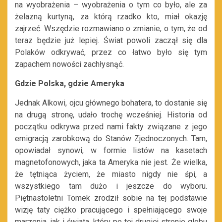
na wyobrażenia – wyobrażenia o tym co było, ale za
żelazną kurtyną, za którą rzadko kto, miał okazję
zajrzeć. Wszędzie rozmawiano o zmianie, o tym, że od
teraz będzie już lepiej. Świat powoli zaczął się dla
Polaków odkrywać, przez co łatwo było się tym
zapachem nowości zachłysnąć.
Gdzie Polska, gdzie Ameryka
Jednak Alkowi, ojcu głównego bohatera, to dostanie się
na drugą stronę, udało trochę wcześniej. Historia od
początku odkrywa przed nami fakty związane z jego
emigracją zarobkową do Stanów Zjednoczonych. Tam,
opowiadał synowi, w formie listów na kasetach
magnetofonowych, jaka ta Ameryka nie jest. Że wielka,
że tętniąca życiem, że miasto nigdy nie śpi, a
wszystkiego tam dużo i jeszcze do wyboru.
Piętnastoletni Tomek zrodził sobie na tej podstawie
wizję taty ciężko pracującego i spełniającego swoje
marzenia, jak i świata, który po tej drugiej stronie globu