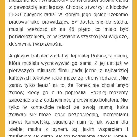
z pewnością jest lepszy. Chłopak stworzył z klocków
LEGO budynek radia, w którym jego ojciec rzekomo
pracował jako prowadzący. By dostać się do studia,
musiał wjeżdżać aż na 46 piętro, co miało być
potwierdzeniem, że w Stanach wszystko jest większe,
dosłownie i w przenośni.
A główny bohater został w tej małej Polsce, z mamą,
która musiała wychowywać go sama. Z jej ust już w
pierwszych minutach filmu pada jedno z najbardziej
kultowych tekstów, jakie może ze strony rodzica: „Nie
zaraz, tylko teraz” na to, że Tomek nie chciał umyć
zębów, kiedy go o to poprosiła. Później możemy
zapoznać się z codziennością głównego bohatera. Nie
tylko w kontekście relacji ze swoją mamą, która
zdawać się może dość bezpośrednią, momentami
nawet kumpelską, sugerując nam to jak ważni dla
siebie, matka z synem, są, jakim wsparciem i
zaufaniem się darzą. Ale też poznajemy szkołę Tomka,