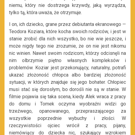
niemu, który nie dostrzega krzywdy, jaką wyrządza,
tylko tą, która uważa, że otrzymuje.
I on, ich dziecko, grane przez debiutanta ekranowego —
Teodora Koziara, które kocha swoich rodziców, i jest w
stanie zrobić dla nich wszystko, bo nie wie jeszcze, i
może nigdy tego nie zrozumie, że on nie jest nikomu
nic winien. Nawet swoim rodzicom, którzy odcisnęli na
nim olbrzymie piętno własnych kompleksów i
problemów. Koziar jest przekonujący, naturalny, potrafi
ukazać złożoność chłopca albo bardziej złożoność
sytuacji, w których znajduje się jego bohater. Chłopiec
musi stać się dorosłym, bo dorośli nie są w stanie. W
filmie pojawia się taka scena, kiedy Alek wraca z pracy
do domu i Tomek oczyma wyobraźni widzi go
trzeźwego, opanowanego, przepraszającego za
wszystkie poprzednie wybuchy i złości. W
rzeczywistości ojciec wrócił z pracy, pijany,
niemówiący do dziecka nic, szukający wzrokiem