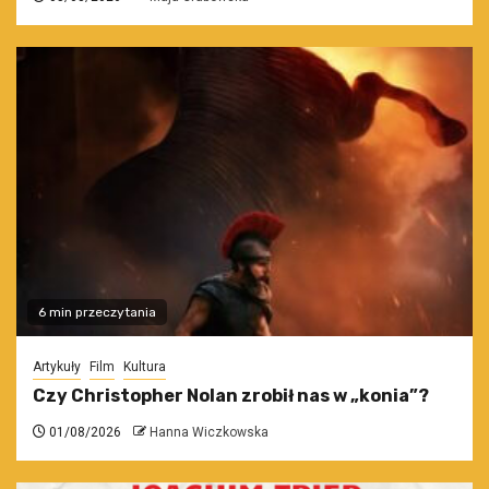
6 min przeczytania
Artykuły
Film
Kultura
Czy Christopher Nolan zrobił nas w „konia”?
01/08/2026
Hanna Wiczkowska