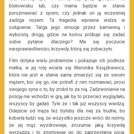
blokowisku lub, czy mama będzie w stanie
porozmawiać z ojcem, czy jednak on ją wcześniej
zadźga nożem. Ta tragedia wprawia widza w
osłupienie. Targa jego emocje przez kamienną i
wyboistą drogę, gdzie na końcu próbuje się zadać
sobie pytanie: dlaczego? Ma się poczucie
niesprawiedliwości, krzywdy, którą się zobaczyło.
Film dotyka wielu problemów i pokazuje ich podłoża:
matka, w jej rolę wciela się Weronika Książkiewicz,
która nie jest w stanie sama zmierzyć się ze swoim
mężem, boi się go, nie potrafi z nim rozmawiać, prosi
swojego syna o to, by zrobił to za nią. Zadzwonienie na
policję nie wchodzi w grę, jak by to przecież wyglądało,
wszyscy by gadali. Tyle że i tak już wszyscy wiedzą.
Odejście od męża też byłoby dla niej za trudne, bo
kobieta łudzi się, że wszystko jeszcze wróci do normy,
że jej mąż wyzdrowieje, zrozumie jaką krzywdę
wyrządza i to zmotywuje go do zaprzestania picia.