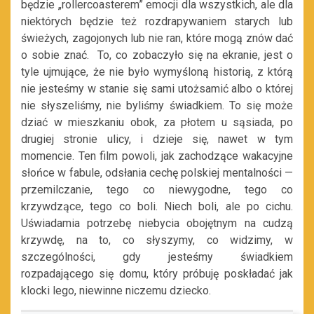
będzie „rollercoasterem” emocji dla wszystkich, ale dla
niektórych będzie też rozdrapywaniem starych lub
świeżych, zagojonych lub nie ran, które mogą znów dać
o sobie znać. To, co zobaczyło się na ekranie, jest o
tyle ujmujące, że nie było wymyśloną historią, z którą
nie jesteśmy w stanie się sami utożsamić albo o której
nie słyszeliśmy, nie byliśmy świadkiem. To się może
dziać w mieszkaniu obok, za płotem u sąsiada, po
drugiej stronie ulicy, i dzieje się, nawet w tym
momencie. Ten film powoli, jak zachodzące wakacyjne
słońce w fabule, odsłania cechę polskiej mentalności —
przemilczanie, tego co niewygodne, tego co
krzywdzące, tego co boli. Niech boli, ale po cichu.
Uświadamia potrzebę niebycia obojętnym na cudzą
krzywdę, na to, co słyszymy, co widzimy, w
szczególności, gdy jesteśmy świadkiem
rozpadającego się domu, który próbuję poskładać jak
klocki lego, niewinne niczemu dziecko.