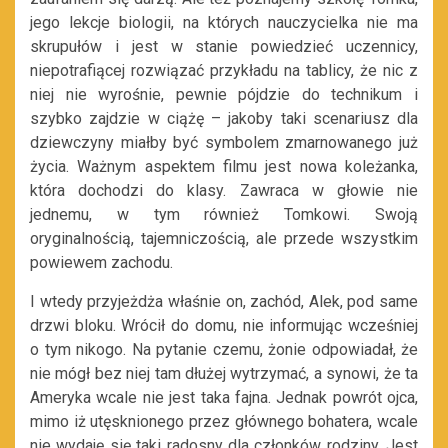
jego lekcje biologii, na których nauczycielka nie ma
skrupułów i jest w stanie powiedzieć uczennicy,
niepotrafiącej rozwiązać przykładu na tablicy, że nic z
niej nie wyrośnie, pewnie pójdzie do technikum i
szybko zajdzie w ciążę – jakoby taki scenariusz dla
dziewczyny miałby być symbolem zmarnowanego już
życia. Ważnym aspektem filmu jest nowa koleżanka,
która dochodzi do klasy. Zawraca w głowie nie
jednemu, w tym również Tomkowi. Swoją
oryginalnością, tajemniczością, ale przede wszystkim
powiewem zachodu.
I wtedy przyjeżdża właśnie on, zachód, Alek, pod same
drzwi bloku. Wrócił do domu, nie informując wcześniej
o tym nikogo. Na pytanie czemu, żonie odpowiadał, że
nie mógł bez niej tam dłużej wytrzymać, a synowi, że ta
Ameryka wcale nie jest taka fajna. Jednak powrót ojca,
mimo iż utęsknionego przez głównego bohatera, wcale
nie wydaję się taki radosny dla członków rodziny. Jest