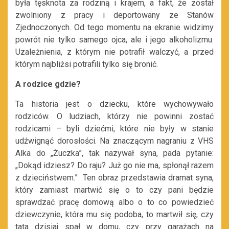
była tęsknota za rodziną i krajem, a fakt, że został
zwolniony z pracy i deportowany ze Stanów
Zjednoczonych. Od tego momentu na ekranie widzimy
powrót nie tylko samego ojca, ale i jego alkoholizmu.
Uzależnienia, z którym nie potrafił walczyć, a przed
którym najbliżsi potrafili tylko się bronić.
A rodzice gdzie?
Ta historia jest o dziecku, które wychowywało
rodziców. O ludziach, którzy nie powinni zostać
rodzicami – byli dziećmi, które nie były w stanie
udźwignąć dorosłości. Na znaczącym nagraniu z VHS
Alka do „Żuczka”, tak nazywał syna, pada pytanie:
„Dokąd idziesz? Do raju? Już go nie ma, spłonął razem
z dzieciństwem.” Ten obraz przedstawia dramat syna,
który zamiast martwić się o to czy pani będzie
sprawdzać pracę domową albo o to co powiedzieć
dziewczynie, która mu się podoba, to martwił się, czy
tata dzisiaj spał w domu, czy przy garażach na