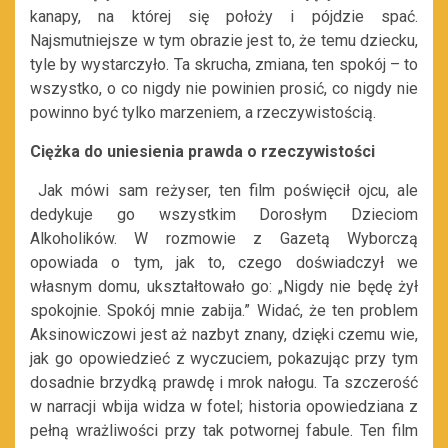
kanapy, na której się położy i pójdzie spać.
Najsmutniejsze w tym obrazie jest to, że temu dziecku,
tyle by wystarczyło. Ta skrucha, zmiana, ten spokój – to
wszystko, o co nigdy nie powinien prosić, co nigdy nie
powinno być tylko marzeniem, a rzeczywistością.
Ciężka do uniesienia prawda o rzeczywistości
Jak mówi sam reżyser, ten film poświęcił ojcu, ale
dedykuje go wszystkim Dorosłym Dzieciom
Alkoholików. W rozmowie z Gazetą Wyborczą
opowiada o tym, jak to, czego doświadczył we
własnym domu, ukształtowało go: „Nigdy nie będę żył
spokojnie. Spokój mnie zabija.” Widać, że ten problem
Aksinowiczowi jest aż nazbyt znany, dzięki czemu wie,
jak go opowiedzieć z wyczuciem, pokazując przy tym
dosadnie brzydką prawdę i mrok nałogu. Ta szczerość
w narracji wbija widza w fotel; historia opowiedziana z
pełną wrażliwości przy tak potwornej fabule. Ten film