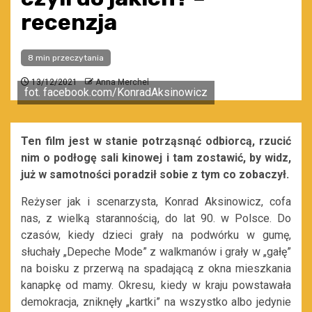
recenzja
8 min przeczytania
13/12/2021
Anna Merchel
fot. facebook.com/KonradAksinowicz
Ten film jest w stanie potrząsnąć odbiorcą, rzucić
nim o podłogę sali kinowej i tam zostawić, by widz,
już w samotności poradził sobie z tym co zobaczył.
Reżyser jak i scenarzysta, Konrad Aksinowicz, cofa
nas, z wielką starannością, do lat 90. w Polsce. Do
czasów, kiedy dzieci grały na podwórku w gumę,
słuchały „Depeche Mode” z walkmanów i grały w „gałę”
na boisku z przerwą na spadającą z okna mieszkania
kanapkę od mamy. Okresu, kiedy w kraju powstawała
demokracja, zniknęły „kartki” na wszystko albo jedynie