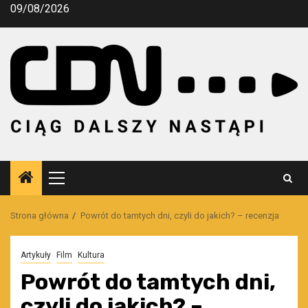
Przejdź
09/08/2026
do
treści
Menu
główne
Strona główna
Powrót do tamtych dni, czyli do jakich? – recenzja
Artykuły
Film
Kultura
Powrót do tamtych dni,
czyli do jakich? –