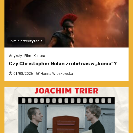
6 min przeczytania
Artykuły
Film
Kultura
Czy Christopher Nolan zrobił nas w „konia”?
01/08/2026
Hanna Wiczkowska