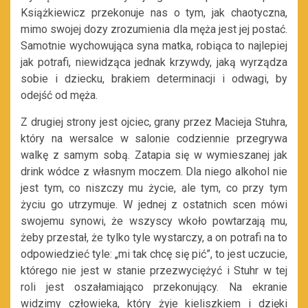
Książkiewicz przekonuje nas o tym, jak chaotyczna,
mimo swojej dozy zrozumienia dla męża jest jej postać.
Samotnie wychowująca syna matka, robiąca to najlepiej
jak potrafi, niewidząca jednak krzywdy, jaką wyrządza
sobie i dziecku, brakiem determinacji i odwagi, by
odejść od męża.
Z drugiej strony jest ojciec, grany przez Macieja Stuhra,
który na wersalce w salonie codziennie przegrywa
walkę z samym sobą. Zatapia się w wymieszanej jak
drink wódce z własnym moczem. Dla niego alkohol nie
jest tym, co niszczy mu życie, ale tym, co przy tym
życiu go utrzymuje. W jednej z ostatnich scen mówi
swojemu synowi, że wszyscy wkoło powtarzają mu,
żeby przestał, że tylko tyle wystarczy, a on potrafi na to
odpowiedzieć tyle: „mi tak chcę się pić”, to jest uczucie,
którego nie jest w stanie przezwyciężyć i Stuhr w tej
roli jest oszałamiająco przekonujący. Na ekranie
widzimy człowieka, który żyje kieliszkiem i dzięki