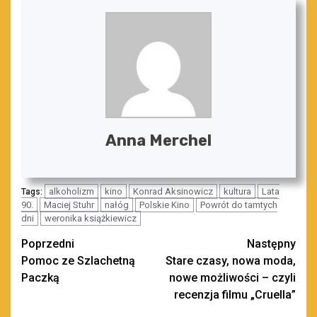
Anna Merchel
alkoholizm
kino
Konrad Aksinowicz
kultura
Lata
Tags:
90.
Maciej Stuhr
nałóg
Polskie Kino
Powrót do tamtych
dni
weronika książkiewicz
Zobacz
Poprzedni
Następny
Pomoc ze Szlachetną
Stare czasy, nowa moda,
wpisy
Paczką
nowe możliwości – czyli
recenzja filmu „Cruella”