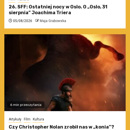
26. SFF: Ostatniej nocy w Oslo. O „Oslo, 31
sierpnia” Joachima Triera
05/08/2026
Maja Grabowska
6 min przeczytania
Artykuły
Film
Kultura
Czy Christopher Nolan zrobił nas w „konia”?