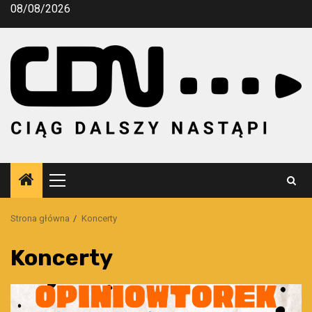
Przejdź
08/08/2026
do
treści
Menu
główne
Strona główna
Koncerty
Koncerty