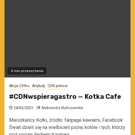
3 min przeczytania
Akcje CDN-u
Artykuły
CDN poleca!
#CDNwspieragastro — Kotka Cafe
24/02/2021
Aleksandra Maliszewska
Mieszkańcy Kotki, źródło: fanpage kawiarni, Facebook
Świat dzieli się na wielbicieli psów, kotów i tych, którzy
pod swoim dachem trzymają...