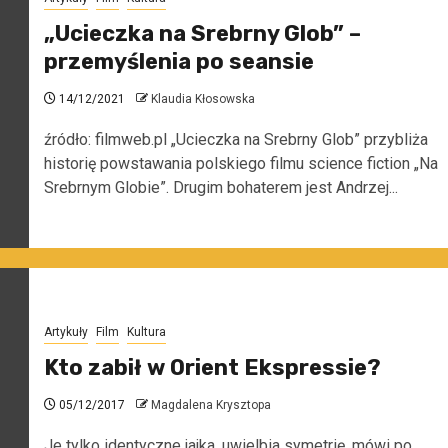
„Ucieczka na Srebrny Glob” –
przemyślenia po seansie
14/12/2021
Klaudia Kłosowska
źródło: filmweb.pl „Ucieczka na Srebrny Glob” przybliża
historię powstawania polskiego filmu science fiction „Na
Srebrnym Globie”. Drugim bohaterem jest Andrzej...
Artykuły
Film
Kultura
Kto zabił w Orient Ekspressie?
05/12/2017
Magdalena Krysztopa
Je tylko identyczne jajka, uwielbia symetrię, mówi po