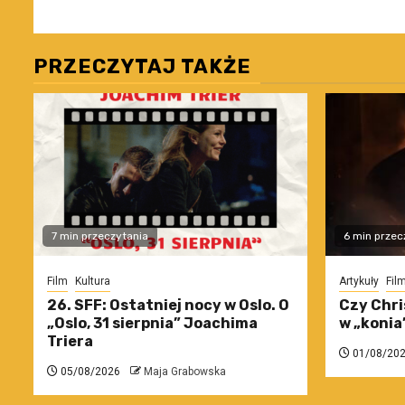
PRZECZYTAJ TAKŻE
7 min przeczytania
6 min przec
Film
Kultura
Artykuły
Fil
26. SFF: Ostatniej nocy w Oslo. O
Czy Chri
„Oslo, 31 sierpnia” Joachima
w „konia
Triera
01/08/20
05/08/2026
Maja Grabowska