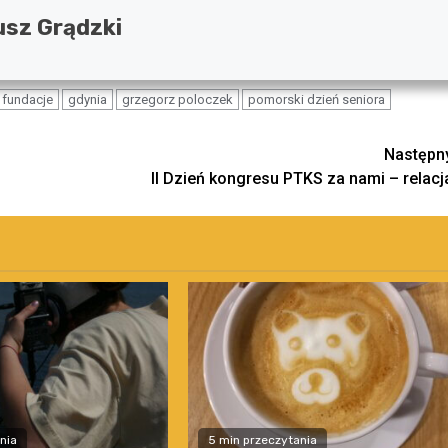
sz Grądzki
fundacje
gdynia
grzegorz poloczek
pomorski dzień seniora
Następn
II Dzień kongresu PTKS za nami – relacj
nia
5 min przeczytania