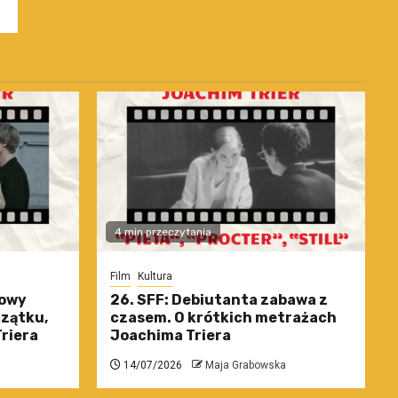
4 min przeczytania
Film
Kultura
nowy
26. SFF: Debiutanta zabawa z
czątku,
czasem. O krótkich metrażach
riera
Joachima Triera
14/07/2026
Maja Grabowska