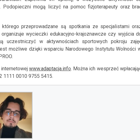
. Podopieczni mogą liczyć na pomoc fizjoterapeuty oraz bra
h którego przeprowadzane są spotkania ze specjalistami ora
b organizuje wycieczki edukacyjno-krajoznawcze czy wyjścia d
gą uczestniczyć w aktywnościach sportowych pokroju zaję
jest możliwe dzięki wsparciu Narodowego Instytutu Wolności 
 PROO.
 internetowej
www.adaptacja.info
. Można ich wesprzeć wpłacają
42 1111 0010 9755 5415.