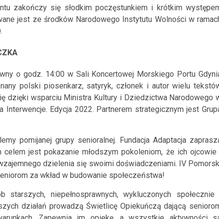
entu zakończy się słodkim poczęstunkiem i krótkim występe
ane jest ze środków Narodowego Instytutu Wolności w ramac
.
CZKA
ywny o godz. 14:00 w Sali Koncertowej Morskiego Portu Gdyni
ny polski piosenkarz, satyryk, członek i autor wielu tekstó
ię dzięki wsparciu Ministra Kultury i Dziedzictwa Narodowego 
 Interwencje. Edycja 2022. Partnerem strategicznym jest Grup
emy pomijanej grupy senioralnej. Fundacja Adaptacja zaprasz
 celem jest pokazanie młodszym pokoleniom, że ich ojcowie 
 i wzajemnego dzielenia się swoimi doświadczeniami. IV Pomorsk
 seniorom za wkład w budowanie społeczeństwa!
b starszych, niepełnosprawnych, wykluczonych społecznie 
aszych działań prowadzą Świetlicę Opiekuńczą dającą senioro
arunkach. Zapewnia im opiekę, a wszystkie aktywności s