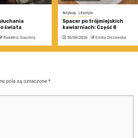
Artykuły
Lifestyle
słuchania
Spacer po trójmiejskich
o świata
kawiarniach: Część 8
Redaktor Gościnny
30/06/2026
Emilia Olszewska
e pola są oznaczone
*