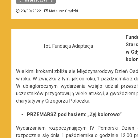
3 min przeczytania
23/09/2022
Mateusz Grądzki
Fund
Star
fot. Fundacja Adaptacja
w Gd
kolo
Wielkimi krokami zbliża się Międzynarodowy Dzień Osób
w roku. W związku z tym, jak co roku, 1 października z
W ubiegłorocznym wydarzeniu wzięło udział przesz
uczestników przygotowują wiele atrakcji, a gwoździem 
charytatywny Grzegorza Poloczka.
PRZEMARSZ pod hasłem: „Żyj kolorowo”
Wydarzeniem rozpoczynającym IV Pomorski Dzień Se
rozpocznie się dnia 1 października o godzinie 12:00 p