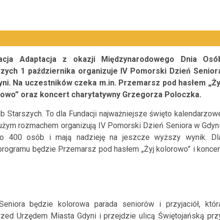
acja Adaptacja z okazji Międzynarodowego Dnia Osó
szych 1 października organizuje IV Pomorski Dzień Senior
yni. Na uczestników czeka m.in. Przemarsz pod hasłem „Ży
rowo” oraz koncert charytatywny Grzegorza Poloczka.
 Starszych. To dla Fundacji najważniejsze święto kalendarzow
 dużym rozmachem organizują IV Pomorski Dzień Seniora w Gdyni
ło 400 osób i mają nadzieję na jeszcze wyższy wynik. Dl
programu będzie Przemarsz pod hasłem „Żyj kolorowo” i koncer
niora będzie kolorowa parada seniorów i przyjaciół, któr
rzed Urzędem Miasta Gdyni i przejdzie ulicą Świętojańską prz