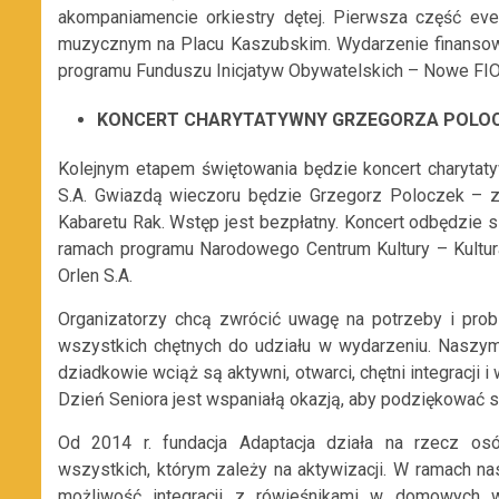
akompaniamencie orkiestry dętej. Pierwsza część ev
muzycznym na Placu Kaszubskim. Wydarzenie finansow
programu Funduszu Inicjatyw Obywatelskich – Nowe FIO
KONCERT CHARYTATYWNY GRZEGORZA POLO
Kolejnym etapem świętowania będzie koncert charytat
S.A. Gwiazdą wieczoru będzie Grzegorz Poloczek – zna
Kabaretu Rak. Wstęp jest bezpłatny. Koncert odbędzie s
ramach programu Narodowego Centrum Kultury – Kultura
Orlen S.A.
Organizatorzy chcą zwrócić uwagę na potrzeby i probl
wszystkich chętnych do udziału w wydarzeniu. Naszym
dziadkowie wciąż są aktywni, otwarci, chętni integracji
Dzień Seniora jest wspaniałą okazją, aby podziękować
Od 2014 r. fundacja Adaptacja działa na rzecz osó
wszystkich, którym zależy na aktywizacji. W ramach n
możliwość integracji z rówieśnikami w domowych w