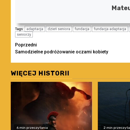
Mateu
adaptacja
dzień seniora
fundacja
fundacja adaptacja
Tags:
seniorzy
Zobacz
Poprzedni
Samodzielne podróżowanie oczami kobiety
wpisy
WIĘCEJ HISTORII
6 min przeczytania
2 min przeczyta