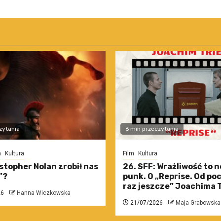
zytania
6 min przeczytania
m
Kultura
Film
Kultura
stopher Nolan zrobił nas
26. SFF: Wrażliwość to 
”?
punk. O „Reprise. Od po
raz jeszcze” Joachima T
26
Hanna Wiczkowska
21/07/2026
Maja Grabowska