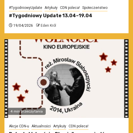
#TygodniowyUpdate
Artykuły
CDN poleca!
Społeczeństwo
#Tygodniowy Update 13.04–19.04
19/04/2026
Eden Król
4 min przeczytania
Akcje CDN-u
Aktualności
Artykuły
CDN poleca!