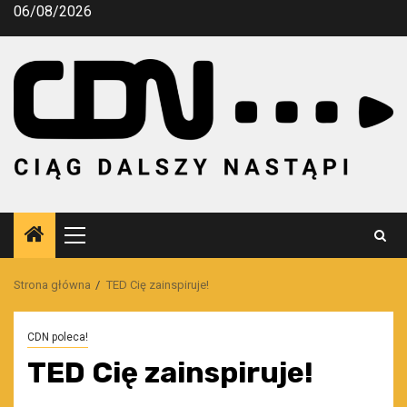
Przejdź
06/08/2026
do
treści
Menu
główne
Strona główna
TED Cię zainspiruje!
CDN poleca!
TED Cię zainspiruje!