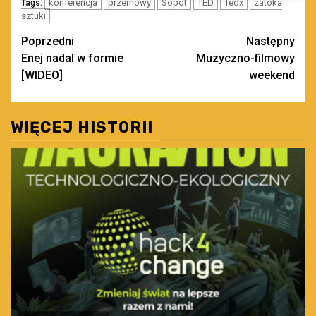
konferencja
przemowy
Sopot
TED
Tedx
zatoka
Tags:
sztuki
Zobacz
Poprzedni
Następny
Enej nadal w formie
Muzyczno-filmowy
wpisy
[WIDEO]
weekend
WIĘCEJ HISTORII