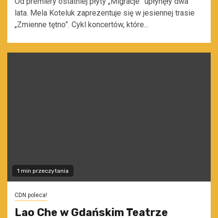
Od premiery ostatniej płyty „Migracje” upłynęły dwa
lata. Mela Koteluk zaprezentuje się w jesiennej trasie
„Zmienne tętno”. Cykl koncertów, które...
1 min przeczytania
CDN poleca!
Lao Che w Gdańskim Teatrze