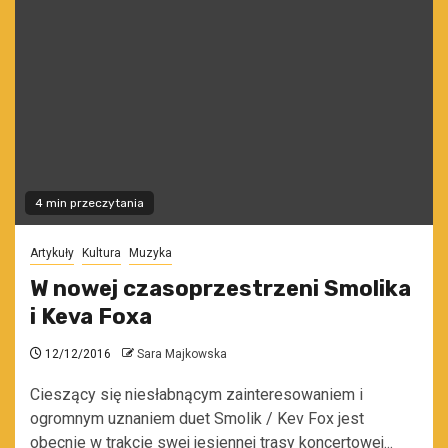
4 min przeczytania
Artykuły
Kultura
Muzyka
W nowej czasoprzestrzeni Smolika
i Keva Foxa
12/12/2016
Sara Majkowska
Cieszący się niesłabnącym zainteresowaniem i
ogromnym uznaniem duet Smolik / Kev Fox jest
obecnie w trakcie swej jesiennej trasy koncertowej...