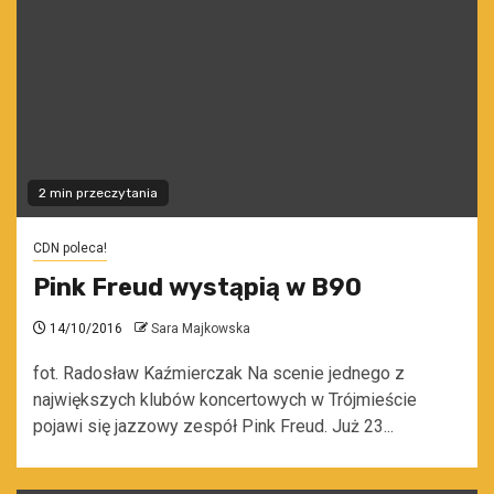
2 min przeczytania
CDN poleca!
Pink Freud wystąpią w B90
14/10/2016
Sara Majkowska
fot. Radosław Kaźmierczak Na scenie jednego z
największych klubów koncertowych w Trójmieście
pojawi się jazzowy zespół Pink Freud. Już 23...