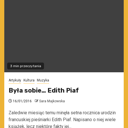
3 min przeczytania
Artykuły
Kultura
Muzyka
Była sobie… Edith Piaf
16/01/2016
Sara Majkowska
Zaledwie miesiąc temu minęła setna rocznica urodzin
francuskiej pieśniarki Edith Piaf. Napisano o niej wiele
książek, lecz niektóre fakty jej...