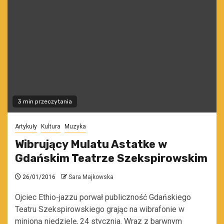
3 min przeczytania
Artykuły
Kultura
Muzyka
Wibrujący Mulatu Astatke w
Gdańskim Teatrze Szekspirowskim
26/01/2016
Sara Majkowska
Ojciec Ethio-jazzu porwał publiczność Gdańskiego
Teatru Szekspirowskiego grając na wibrafonie w
minioną niedzielę, 24 stycznia. Wraz z barwnym