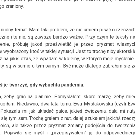
go zraniony.
nie nudny temat. Mam taki problem, że nie umiem pisać o rzeczach
yczne i te nie, są zawsze bardzo ważne. Przy czym te teksty ni
nie, próbuję jakoś prześwietlić je przez pryzmat własnyc
ę wyobrażony ktoś w takiej sytuacji. Jest to trochę niby aktorski
az na jakiś czas, że wpadam w koleiny, w których moje myślenie 
ksty są w sumie o tym samym. Być może dlatego zabrałem się z
 je tworzyć, gdy wybuchła pandemia.
, żeby grać na pianinie. Pomyślałem: skoro marzę, żeby mie
i kupiłem. Niedawno, dwa lata temu. Ewa Mysłakowska (czyli Ew
. Pokazała mi jak układać palce, jakieś ćwiczenia, dała mi nuty
 się tym sam. Trochę grałem z nut, dalej szukałem jakichś rzecz
ich, ale także przez pryzmat zmiany podejścia do tworzenia
. Pojawiła się myśl i „przepisywałem” ją do odpowiednieg