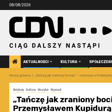
Przejdź
08/08/2026
do
treści
AKTUALNOŚCI
KULTURA
SPOŁECZEŃ
Strona główna
„Tańczę jak zraniony bocian” – rozmowa z Przemysł
Artykuły
Kultura
Muzyka
Wywiad
„Tańczę jak zraniony boc
Przemysławem Kupidurą,