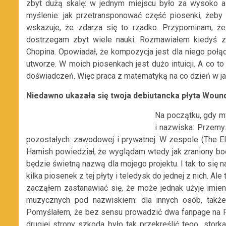
zbyt dużą skalę: w jednym miejscu było za wysoko al
myślenie: jak przetransponować część piosenki, żeby 
wskazuje, że zdarza się to rzadko. Przypominam, 
dostrzegam zbyt wiele nauki. Rozmawiałem kiedyś 
Chopina. Opowiadał, że kompozycja jest dla niego połąc
utworze. W moich piosenkach jest dużo intuicji. A co t
doświadczeń. Więc praca z matematyką na co dzień w j
Niedawno ukazała się twoja debiutancka płyta Woun
Na początku, gdy my
i nazwiska: Przemy
pozostałych: zawodowej i prywatnej. W zespole (The Ele
Hamish powiedział, że wyglądam wtedy jak zraniony boc
będzie świetną nazwą dla mojego projektu. I tak to się 
kilka piosenek z tej płyty i teledysk do jednej z nich. A
zacząłem zastanawiać się, że może jednak użyję imien
muzycznych pod nazwiskiem: dla innych osób, także 
Pomyślałem, że bez sensu prowadzić dwa fanpage na 
drugiej strony szkoda było tak przekreślić tego „stor