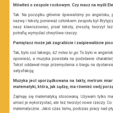
Mówiłeś o zespole rockowym. Czy masz na myśli El
Tak. Na początku głównie śpiewaliśmy po angielsku, pó
nazwę i teksty, ponieważ członkiem zespołu był Brytyj
nasz klawiszowiec, pisał teksty, zresztą tworzył t
potrafią wymyślać chwytliwe rzeczy.
Pamiętasz może jak zagraliście i zaśpiewaliście pio
Tak, było coś takiego,
62 miles to go
. To było w angiels
opowieść, a muzyka powstała na podstawie charaktery
Tekst oddawał moje przemyślenia o biegu na dystansie
satysfakcją.
Muzyka jest uporządkowana na takty, metrum miary
matematyki, która, jak sądzę, ma również swój porzą
Zajmuję się matematyką stosowaną. Używam tylko ma
umieć je wykorzystać, ale tez tworzyć nowe rzeczy. Co
matematyczne. Jakiś czas temu, podczas pracy nad pły