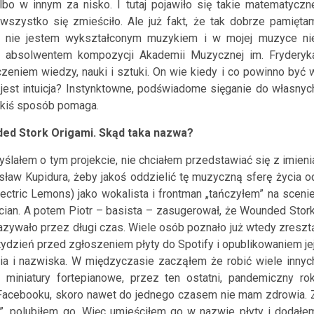
bo w innym za nisko. I tutaj pojawiło się takie matematyczn
wszystko się zmieściło. Ale już fakt, że tak dobrze pamięta
że nie jestem wykształconym muzykiem i w mojej muzyce ni
z absolwentem kompozycji Akademii Muzycznej im. Fryderyk
zeniem wiedzy, nauki i sztuki. On wie kiedy i co powinno być 
o jest intuicja? Instynktowne, podświadome sięganie do własnyc
akiś sposób pomaga.
ded Stork Origami. Skąd taka nazwa?
ślałem o tym projekcie, nie chciałem przedstawiać się z imieni
sław Kupidura, żeby jakoś oddzielić tę muzyczną sferę życia o
ctric Lemons) jako wokalista i frontman „tańczyłem” na scenie
ian. A potem Piotr – basista – zasugerował, że Wounded Stork
nazywało przez długi czas. Wiele osób poznało już wtedy zreszt
le tydzień przed zgłoszeniem płyty do Spotify i opublikowaniem jej
ia i nazwiska. W międzyczasie zacząłem że robić wiele innyc
miniatury fortepianowe, przez ten ostatni, pandemiczny rok
Facebooku, skoro nawet do jednego czasem nie mam zdrowia. 
ka”, polubiłem go. Więc umieściłem go w nazwie płyty i dodałe