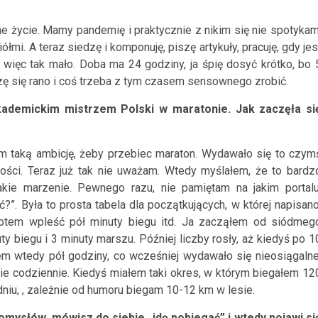
ne życie. Mamy pandemię i praktycznie z nikim się nie spotykam
łmi. A teraz siedzę i komponuję, piszę artykuły, pracuję, gdy jes
 więc tak mało. Doba ma 24 godziny, ja śpię dosyć krótko, bo 
dzę się rano i coś trzeba z tym czasem sensownego zrobić.
kademickim mistrzem Polski w maratonie. Jak zaczęła si
m taką ambicję, żeby przebiec maraton. Wydawało się to czym
ości. Teraz już tak nie uważam. Wtedy myślałem, że to bardz
akie marzenie. Pewnego razu, nie pamiętam na jakim portalu
ć?”. Była to prosta tabela dla początkujących, w której napisano
otem wpleść pół minuty biegu itd. Ja zacząłem od siódmeg
ty biegu i 3 minuty marszu. Później liczby rosły, aż kiedyś po 1
em wtedy pół godziny, co wcześniej wydawało się nieosiągalne
wie codziennie. Kiedyś miałem taki okres, w którym biegałem 12
niu, , zależnie od humoru biegam 10-12 km w lesie.
ysłów, mówisz do siebie „idę pobiegać” i wtedy pojawi si