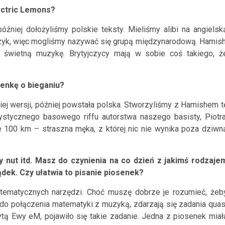
ectric Lemons?
źniej dołożyliśmy polskie teksty. Mieliśmy alibi na angielsk
czyk, więc mogliśmy nazywać się grupą międzynarodową. Hamish
eż świetną muzykę. Brytyjczycy mają w sobie coś takiego, ż
senkę o bieganiu?
kiej wersji, później powstała polska. Stworzyliśmy z Hamishem t
stycznego basowego riffu autorstwa naszego basisty, Piotra
 100 km – straszna męka, z której nic nie wynika poza dziwn
 nut itd. Masz do czynienia na co dzień z jakimś rodzaje
dek. Czy ułatwia to pisanie piosenek?
tematycznych narzędzi. Choć muszę dobrze je rozumieć, żeb
 do połączenia matematyki z muzyką, zdarzają się zadania quas
tą Ewy eM, pojawiło się takie zadanie. Jedna z piosenek miał