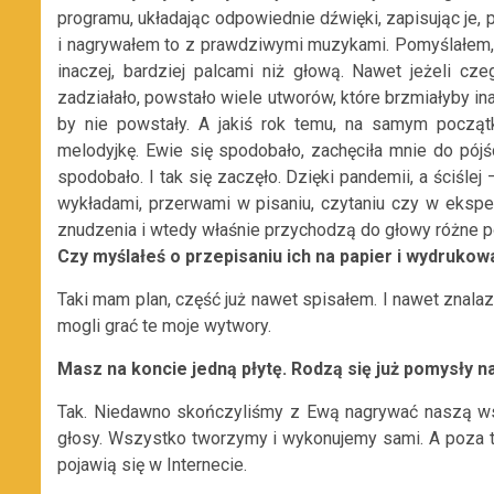
programu, układając odpowiednie dźwięki, zapisując je, 
i nagrywałem to z prawdziwymi muzykami. Pomyślałem, 
inaczej, bardziej palcami niż głową. Nawet jeżeli cz
zadziałało, powstało wiele utworów, które brzmiałyby in
by nie powstały. A jakiś rok temu, na samym począ
melodyjkę. Ewie się spodobało, zachęciła mnie do pójśc
spodobało. I tak się zaczęło. Dzięki pandemii, a ściśle
wykładami, przerwami w pisaniu, czytaniu czy w eks
znudzenia i wtedy właśnie przychodzą do głowy różne pom
Czy myślałeś o przepisaniu ich na papier i wydrukow
Taki mam plan, część już nawet spisałem. I nawet znalaz
mogli grać te moje wytwory.
Masz na koncie jedną płytę. Rodzą się już pomysły n
Tak. Niedawno skończyliśmy z Ewą nagrywać naszą wspól
głosy. Wszystko tworzymy i wykonujemy sami. A poza tym
pojawią się w Internecie.