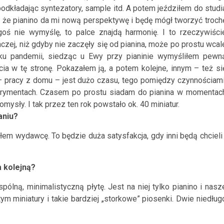
podkładając syntezatory, sample itd. A potem jeździłem do studi
że pianino da mi nową perspektywę i będę mógł tworzyć troch
egoś nie wymyślę, to palce znajdą harmonię. I to rzeczywiści
aczej, niż gdyby nie zaczęły się od pianina, może po prostu wcal
tku pandemii, siedząc u Ewy przy pianinie wymyśliłem pewn
ia w tę stronę. Pokazałem ją, a potem kolejne, innym – też si
j – pracy z domu – jest dużo czasu, tego pomiędzy czynnościami
perymentach. Czasem po prostu siadam do pianina w momentac
ysły. I tak przez ten rok powstało ok. 40 miniatur.
aniu?
łem wydawcę. To będzie duża satysfakcja, gdy inni będą chcieli 
a kolejną?
ną, minimalistyczną płytę. Jest na niej tylko pianino i nasz
 miniatury i takie bardziej „storkowe” piosenki. Dwie niedług