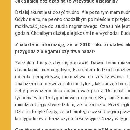
Jak znajdujesz czas na te wszystkie działania?
Dzisiaj akurat jest dosyć trudno. Ale poza tym mam nud
Gdyby nie to, na pewno chodziłbym po mieście z przyjació
możliwość jadę do studia nagraniowego. Czasu nie jest
godzin. Chciałbym dłużej, ale jakoś mi nie wychodzi. Bu
Znalazłem informację, że w 2010 roku zostałeś a
przygoda z biegami i czy trwa nadal?
Zacząłem biegać, aby się poprawić. Dawno temu miałe
absurdalnie nieosiągalnym, Everestem ludzkich możliw
odległa perspektywa, niemożliwa do zrealizowania, t
znalazłem na pierwszej stronie tytuł: „Jak zacząć biega
żeby pierwszego dnia spacerować przez 15 minut, p
tygodnia w tej 15-tygodniowej rozpisce. Były tam 3 minu
minutach biegu stwierdziłem, że to za mało. Przebiegł
Dało mi to tyle frajdy, że od tamtego czasu biegam pra
km tygodniowo. Teraz czysto rekreacyjnie 4 razy w tygod
Czy bieganie pomaga w komponowaniu? Nie masz pom