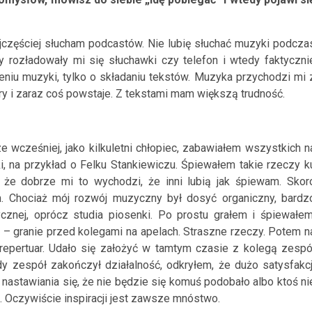
częściej słucham podcastów. Nie lubię słuchać muzyki podcza
y rozładowały mi się słuchawki czy telefon i wtedy faktyczni
zeniu muzyki, tylko o składaniu tekstów. Muzyka przychodzi mi 
ary i zaraz coś powstaje. Z tekstami mam większą trudność.
e wcześniej, jako kilkuletni chłopiec, zabawiałem wszystkich n
i, na przykład o Felku Stankiewiczu. Śpiewałem takie rzeczy k
, że dobrze mi to wychodzi, że inni lubią jak śpiewam. Skor
m. Chociaż mój rozwój muzyczny był dosyć organiczny, bardz
znej, oprócz studia piosenki. Po prostu grałem i śpiewałem
– granie przed kolegami na apelach. Straszne rzeczy. Potem n
repertuar. Udało się założyć w tamtym czasie z kolegą zespó
y zespół zakończył działalność, odkryłem, że dużo satysfakcj
z nastawiania się, że nie będzie się komuś podobało albo ktoś ni
ić. Oczywiście inspiracji jest zawsze mnóstwo.