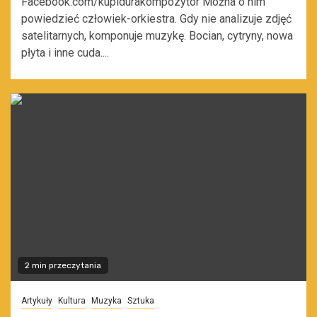
Facebook.com/kupidurakompozytor Można o nim
powiedzieć człowiek-orkiestra. Gdy nie analizuje zdjęć
satelitarnych, komponuje muzykę. Bocian, cytryny, nowa
płyta i inne cuda....
2 min przeczytania
Artykuły
Kultura
Muzyka
Sztuka