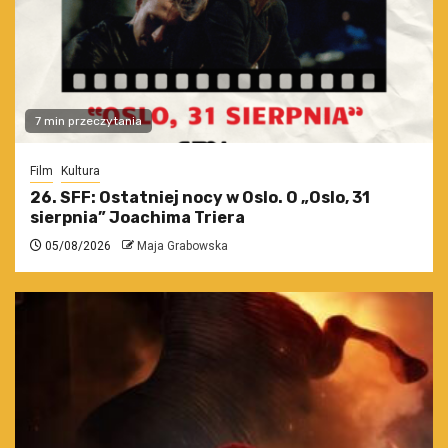
7 min przeczytania
Film
Kultura
26. SFF: Ostatniej nocy w Oslo. O „Oslo, 31
sierpnia” Joachima Triera
05/08/2026
Maja Grabowska