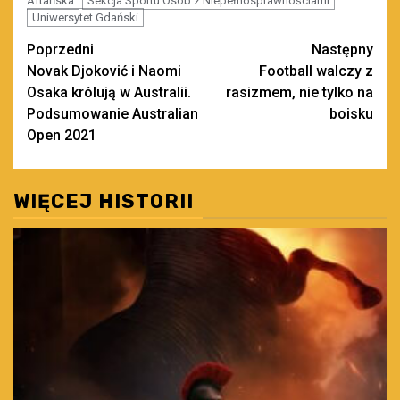
Aftańska
Sekcja Sportu Osób z Niepełnosprawnościami
Uniwersytet Gdański
Zobacz
Poprzedni
Następny
Novak Djoković i Naomi
Football walczy z
wpisy
Osaka królują w Australii.
rasizmem, nie tylko na
Podsumowanie Australian
boisku
Open 2021
WIĘCEJ HISTORII