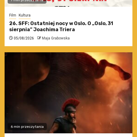
7 min przeczytania
Film
Kultura
26. SFF: Ostatniej nocy w Oslo. O „Oslo, 31
sierpnia” Joachima Triera
05/08/2026
Maja Grabowska
6 min przeczytania