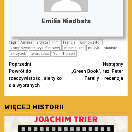
Emilia Niedbała
Amelia
artysta
film
Francja
kompozytor
Tags:
kompozytor muzyki filmowej
minimalizm
muzyk
pianista
skrzypek
twórczość
Yann Tiersen
Zobacz
Poprzedni
Następny
Powrót do
„Green Book“, reż. Peter
wpisy
rzeczywistości, ale tylko
Farelly – recenzja
dla wybranych
WIĘCEJ HISTORII