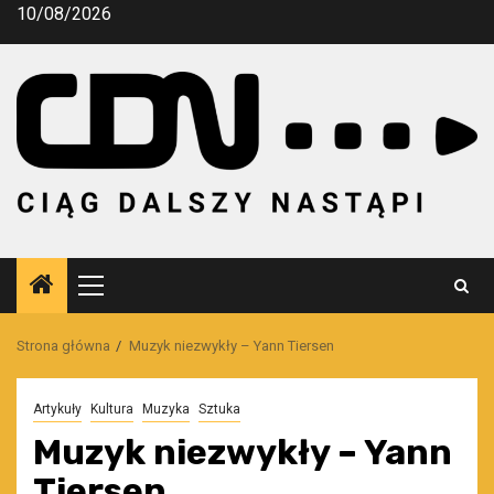
Przejdź
10/08/2026
do
treści
Menu
główne
Strona główna
Muzyk niezwykły – Yann Tiersen
Artykuły
Kultura
Muzyka
Sztuka
Muzyk niezwykły – Yann
Tiersen