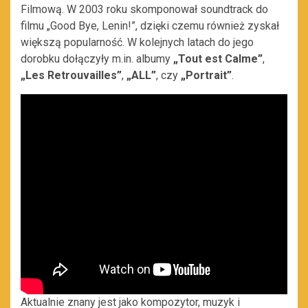
Filmową. W 2003 roku skomponował soundtrack do
filmu „Good Bye, Lenin!”, dzięki czemu również zyskał
większą popularność. W kolejnych latach do jego
dorobku dołączyły m.in. albumy
„Tout est Calme”
,
„Les Retrouvailles”
,
„ALL”
, czy
„Portrait”
.
Aktualnie znany jest jako kompozytor, muzyk i