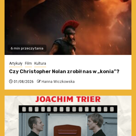
6 min przeczytania
Artykuły
Film
Kultura
Czy Christopher Nolan zrobił nas w „konia”?
01/08/2026
Hanna Wiczkowska