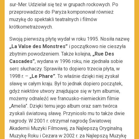
sur-Mer. Udzielał się też w grupach rockowych. Po
przeprowadzce do Paryża komponował również
muzykę do spektakli teatralnych i filmów
krótkometrażowych.
Swoją pierwszą płytę wydał w roku 1995. Nosiła nazwę
„La Valse des Monstres”
i początkowo nie cieszyła
zbytnim powodzeniem. Także kolejna,
„Rue Des
Cascades”
, wydana w 1996 roku, nie zjednała sobie
serc słuchaczy. Sprawiła to dopiero trzecia płyta, w
1998 r. –
„Le Phare”
. To właśnie dzięki niej zyskał
sławę w całym kraju. Był to jednak dopiero początek,
gdyż niektóre utwory znajdujące się w tym albumie,
możemy odnaleźć we francusko-niemieckim filmie
„Amelia”. Dzięki temu jego album oraz sam twórca
zyskali światową sławę. Przyniosło mu to także dwie
nagrody. W 2001 r. otrzymał nagrodę Światowej
Akademii Muzyki Filmowej, za Najlepszą Oryginalną
Muzykę Roku i Cezara w 2002 r. za Najlepszą Muzykę