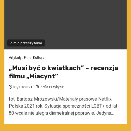
3 min przeczytania
Artykuły
Film
Kultura
„Musi być o kwiatkach” – recenzja
filmu „Hiacynt”
31/10/2021
Zofia Przybysz
fot. Bartosz Mrozowski/Materiały prasowe Netflix
Polska 2021 rok. Sytuacja społeczności LGBT+ od lat
80 wcale nie uległa diametralnej poprawie. Jedyna...