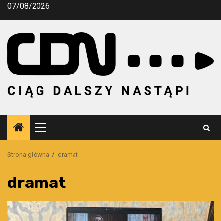
Przejdź
07/08/2026
do
treści
Menu
główne
Strona główna
dramat
dramat