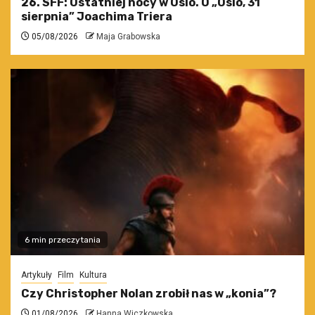
26. SFF: Ostatniej nocy w Oslo. O „Oslo, 31
sierpnia” Joachima Triera
05/08/2026
Maja Grabowska
6 min przeczytania
Artykuły
Film
Kultura
Czy Christopher Nolan zrobił nas w „konia”?
01/08/2026
Hanna Wiczkowska