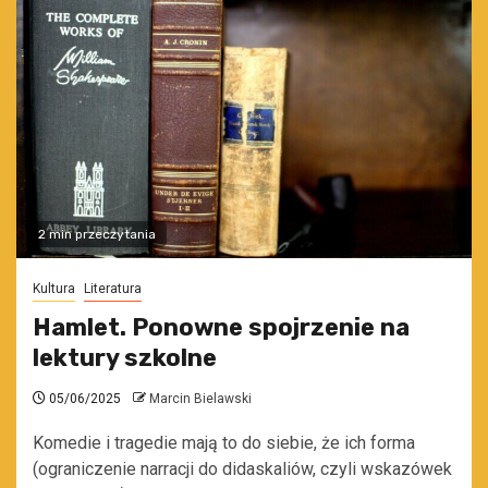
2 min przeczytania
Kultura
Literatura
Hamlet. Ponowne spojrzenie na
lektury szkolne
05/06/2025
Marcin Bielawski
Komedie i tragedie mają to do siebie, że ich forma
(ograniczenie narracji do didaskaliów, czyli wskazówek