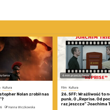
zytania
6 min przeczytania
m
Kultura
Film
Kultura
stopher Nolan zrobił nas
26. SFF: Wrażliwość to 
”?
punk. O „Reprise. Od po
raz jeszcze” Joachima T
26
Hanna Wiczkowska