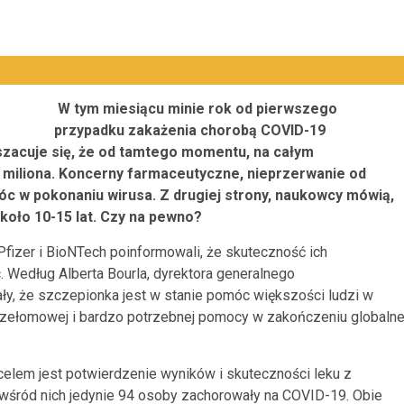
W tym miesiącu minie rok od pierwszego
przypadku zakażenia chorobą COVID-19
zacuje się, że od tamtego momentu, na całym
5 miliona. Koncerny farmaceutyczne, nieprzerwanie od
óc w pokonaniu wirusa. Z drugiej strony, naukowcy mówią,
koło 10-15 lat. Czy na pewno?
Pfizer
i
BioNTech
poinformowali, że skuteczność ich
c.
Według Alberta
Bourla
, dyrektora generalnego
y, że szczepionka jest w stanie pomóc większości ludzi w
rzełomowej i bardzo potrzebnej pomocy w zakończeniu
globalne
c
elem jest potwierdzenie wyników i skuteczności leku z
w
śród nich jedynie 94 osoby zachorowały na COVID-19.
Obie