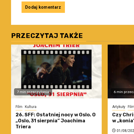
PRZECZYTAJ TAKŻE
7 min przeczytania
6 min przec
Film
Kultura
Artykuły
Fil
26. SFF: Ostatniej nocy w Oslo. O
Czy Chri
„Oslo, 31 sierpnia” Joachima
w „konia
Triera
01/08/20