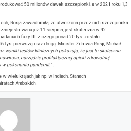
yprodukować 50 milionów
dawek szczepionki, a w 2021 roku 1,3
Tech
,
Rosja zawiadomiła, że
utworzona przez nich
szczepionka
 zarejestrowana już 11 sierpnia,
jest skuteczna w 92
badaniach fazy III, z czego ponad 20 tys.
z
ostało
6 tys.
p
ierwszą oraz drugą.
Minister Zdrowia Rosji, Michaił
az wyniki testów klin
icznych pokazują, że jest to skuteczne
nawirusa, narzędzie profilaktycznej opieki zdrowotnej
es w pokonaniu pandemii.”
.
e
w wielu krajach jak np.
w Indiach, Stanach
ratach Arabskich.