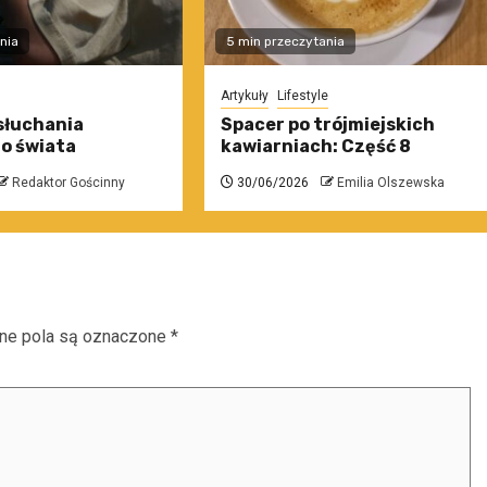
nia
5 min przeczytania
Artykuły
Lifestyle
słuchania
Spacer po trójmiejskich
o świata
kawiarniach: Część 8
Redaktor Gościnny
30/06/2026
Emilia Olszewska
e pola są oznaczone
*