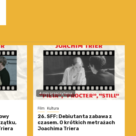
4 min przeczytania
Film
Kultura
nowy
26. SFF: Debiutanta zabawa z
czątku,
czasem. O krótkich metrażach
riera
Joachima Triera