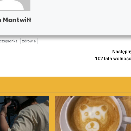
a Montwiłł
czepionka
zdrowie
Następn
102 lata wolnośc