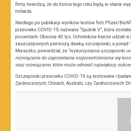
firmy twierdzą, że do końca tego roku będą w stanie w
miliarda.
Niedługo po publikacji wyników testów firm
Pfizer
/
BioN
przeciwko COVID-19
,
nazwana
“Sputnik V”
,
która została
procentach.
Obecnie 40 tys. Ochotników bierze udział w 
zaszczepionych pierwszą dawką szczepionki, a ponad
1
Muraszko, powiedział, że “w
ykorzystanie szczepionki or
rozwiązanie do zaprzestania rozprzestrzeniania się koro
oraz rozwiązanie, które może odnieść największy sukc
Szczepionki przeciwko COVID-19 są testowane i badan
Zjednoczonych,
Chinach, Australii,
czy Zjednoczonych Emi