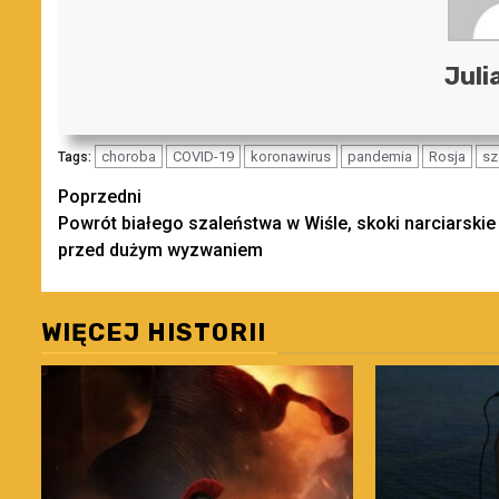
Juli
choroba
COVID-19
koronawirus
pandemia
Rosja
sz
Tags:
Zobacz
Poprzedni
Powrót białego szaleństwa w Wiśle, skoki narciarskie
wpisy
przed dużym wyzwaniem
WIĘCEJ HISTORII