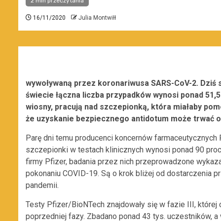
2 min przeczytania
16/11/2020
Julia Montwiłł
wywoływaną przez koronariwusa SARS-CoV-2. Dziś s
świecie łączna liczba przypadków wynosi ponad 51,
wiosny, pracują nad szczepionką, która miałaby pom
że uzyskanie bezpiecznego antidotum może trwać o
Parę dni temu
producenci
koncernów farmaceutycznych
szczepionki
w testach klinicznych wynosi ponad 90 pro
firmy
Pfizer
,
badania przez nich przeprowadzone wykazał
pokonaniu COVID-19. Są o krok bliżej od
dostarczenia p
pandemii.
Testy
Pfizer
/
BioNTech
znajdowały się w f
azie III,
której 
poprzedniej fazy.
Zbadano ponad 43 tys.
u
czestników
,
a