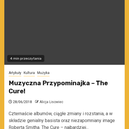
4 min przeczytania
Artykuły
Kultura
Muzyka
Muzyczna Przypominajka – The
Cure!
28/06/2018
Alicja Lisowiec
Czternaście albumów, ciągłe zmiany i rozstania, a w
składzie genialny basista oraz niezapomniany image
Roberta Smitha. The Cure – najbardziej...