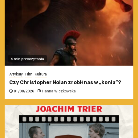
6 min przeczytania
Artykuły
Film
Kultura
Czy Christopher Nolan zrobił nas w „konia”?
01/08/2026
Hanna Wiczkowska