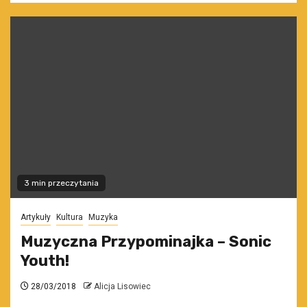
3 min przeczytania
Artykuły
Kultura
Muzyka
Muzyczna Przypominajka – Sonic
Youth!
28/03/2018
Alicja Lisowiec