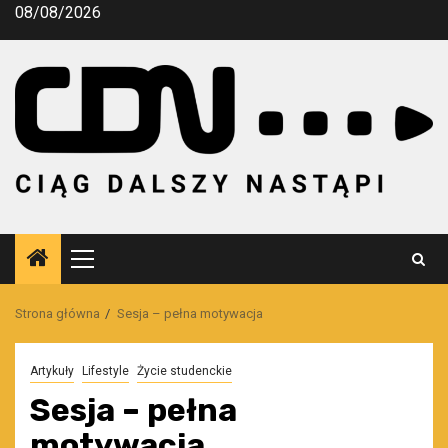
Przejdź
08/08/2026
do
treści
Menu
główne
Strona główna
Sesja – pełna motywacja
Artykuły
Lifestyle
Życie studenckie
Sesja – pełna
motywacja