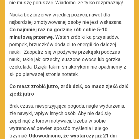
nie muszę poruszać. Wiadomo, że tylko rozpraszają!
Nauka bez przerwy w jednej pozycji, nawet dla
najbardziej zmotywowanej osoby nie jest wskazana.
Co najmniej raz na godzinę rób sobie 5-10
minutową przerwę.
Wstań zrób kilka przysiadów,
pompek, brzuszków doda ci to energii do dalszej
nauki. Zaopatrz się w pożywne przekąski podczas
nauki, takie jak: orzechy, suszone owoce lub gorzka
czekolada. Dzięki takim smakołykom nie opadniemy z
sił po pierwszej stronie notatek.
Co masz zrobić jutro, zrób dziś, co masz zjeść dziś
zjedź jutro
Brak czasu, niesprzyjająca pogoda, nagłe wydarzenia,
złe nawyki, wpływ innych osób. Aby nie dać się
zepchnąć z torów motywacji, trzeba w sobie
wytrenować pewien sposób myślenia i się go
trzymać.
Udowodniono, że wystarczy już 21 dni