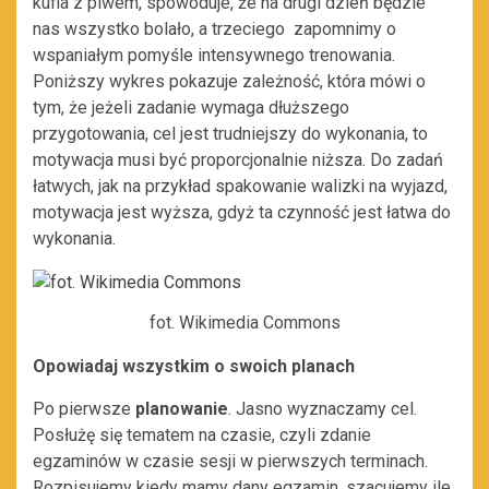
kufla z piwem, spowoduje, że na drugi dzień będzie
nas wszystko bolało, a trzeciego zapomnimy o
wspaniałym pomyśle intensywnego trenowania.
Poniższy wykres pokazuje zależność, która mówi o
tym, że jeżeli zadanie wymaga dłuższego
przygotowania, cel jest trudniejszy do wykonania, to
motywacja musi być proporcjonalnie niższa. Do zadań
łatwych, jak na przykład spakowanie walizki na wyjazd,
motywacja jest wyższa, gdyż ta czynność jest łatwa do
wykonania.
fot. Wikimedia Commons
Opowiadaj wszystkim o swoich planach
Po pierwsze
planowanie
. Jasno wyznaczamy cel.
Posłużę się tematem na czasie, czyli zdanie
egzaminów w czasie sesji w pierwszych terminach.
Rozpisujemy kiedy mamy dany egzamin, szacujemy ile