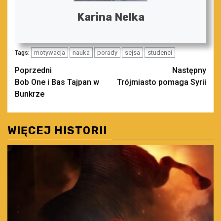
Karina Nelka
motywacja
nauka
porady
sejsa
studenci
Tags:
Zobacz
Poprzedni
Następny
Bob One i Bas Tajpan w
Trójmiasto pomaga Syrii
wpisy
Bunkrze
WIĘCEJ HISTORII