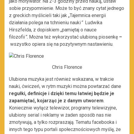
jako motywator. Na 2-3 godziny przed nauką, ustaw
sobie przypomnienie. Może to być znany cytat jednego
z greckich myślicieli taki jak „Tajemnica energii
działania polega na tchnieniu nauki
”
Ludwika
Hirszfelda, z dopiskiem „pamiętaj o nauce
filozofii
”.
Można też wykorzystać ulubioną piosenkę
–
wszystko opiera się na pozytywnym nastawieniu.
Chris Florence
Ulubiona muzyka jest również wskazana, w trakcie
nauki, ćwiczeń, w rytm muzyki można powtarzać dane
regułki, definicje i dzięki temu łatwiej będzie je
zapamiętać, kojarząc je z danym utworem
.
Koniecznie wyłącz telewizor, programy telewizyjne,
ulubiony serial i reklamy w żaden sposób nas nie
zmotywują, a tylko rozpraszają. Tematu facebooka i
innych tego typu portali społecznościowych myślę, że