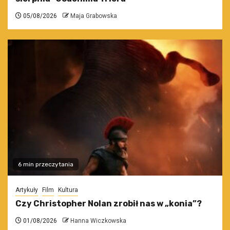
05/08/2026
Maja Grabowska
6 min przeczytania
Artykuły
Film
Kultura
Czy Christopher Nolan zrobił nas w „konia”?
01/08/2026
Hanna Wiczkowska