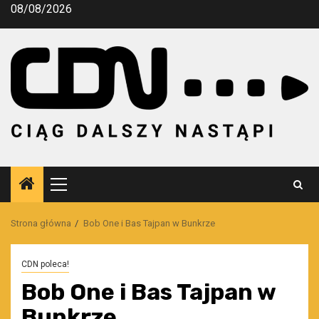
Przejdź
08/08/2026
do
treści
Menu
główne
Strona główna
Bob One i Bas Tajpan w Bunkrze
CDN poleca!
Bob One i Bas Tajpan w
Bunkrze