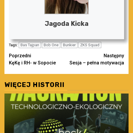
Jagoda Kicka
Bas Tajpan
Bob One
Bunkier
ZKS Squad
Tags:
Zobacz
Poprzedni
Następny
KęKę i RH- w Sopocie
Sesja – pełna motywacja
wpisy
WIĘCEJ HISTORII