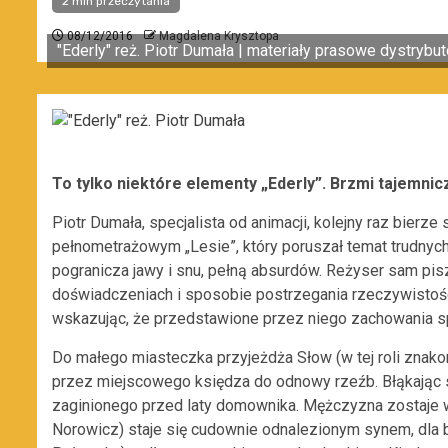
2 min przeczytania
08/12/2016
Magdalena Krysztopa
"Ederly" reż. Piotr Dumała | materiały prasowe dystrybut
To tylko niektóre elementy „Ederly”. Brzmi tajemnicz
Piotr Dumała, specjalista od animacji, kolejny raz bierze
pełnometrażowym „Lesie”, który poruszał temat trudnych 
pogranicza jawy i snu, pełną absurdów. Reżyser sam pis
doświadczeniach i sposobie postrzegania rzeczywistoś
wskazując, że przedstawione przez niego zachowania sp
Do małego miasteczka przyjeżdża Słow (w tej roli znak
przez miejscowego księdza do odnowy rzeźb. Błąkając s
zaginionego przed laty domownika. Mężczyzna zostaje w
Norowicz) staje się cudownie odnalezionym synem, dla br