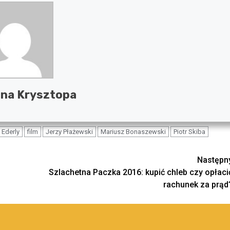
na Krysztopa
Ederly
film
Jerzy Płażewski
Mariusz Bonaszewski
Piotr Skiba
Następn
Szlachetna Paczka 2016: kupić chleb czy opłaci
rachunek za prąd