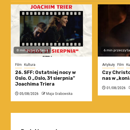
8 min przeczytania
6 min przeczyta
Film
Kultura
Artykuły
Film
Ku
26. SFF: Ostatniej nocy w
Czy Christo
Oslo. O „Oslo, 31 sierpnia”
nas w „koni
Joachima Triera
01/08/2026
05/08/2026
Maja Grabowska