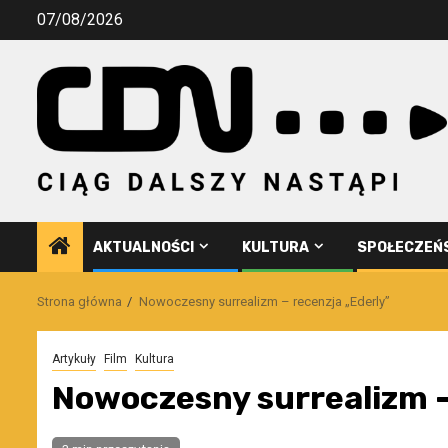
Przejdź
07/08/2026
do
treści
AKTUALNOŚCI
KULTURA
SPOŁECZEŃ
Strona główna
Nowoczesny surrealizm – recenzja „Ederly”
Artykuły
Film
Kultura
Nowoczesny surrealizm –