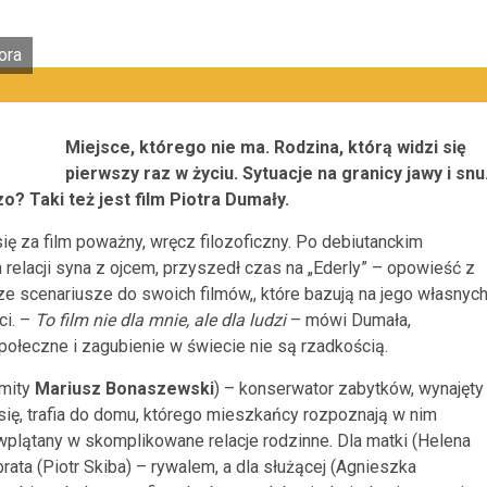
ora
Miejsce, którego nie ma. Rodzina, którą widzi się
pierwszy raz w życiu. Sytuacje na granicy jawy i snu
o? Taki też jest film Piotra Dumały.
 się za film poważny, wręcz filozoficzny. Po debiutanckim
relacji syna z ojcem, przyszedł czas na „Ederly” – opowieść z
ze scenariusze do swoich filmów,, które bazują na jego własnyc
ci. –
To film nie dla mnie, ale dla ludzi
– mówi Dumała,
ołeczne i zagubienie w świecie nie są rzadkością.
omity
Mariusz Bonaszewski
) – konserwator zabytków, wynajęty
ię, trafia do domu, którego mieszkańcy rozpoznają w nim
plątany w skomplikowane relacje rodzinne. Dla matki (Helena
ata (Piotr Skiba) – rywalem, a dla służącej (Agnieszka