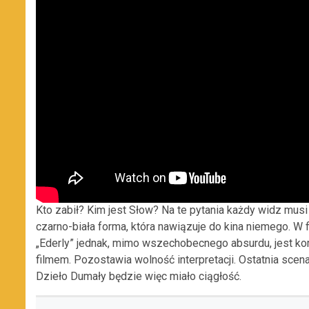
Kto zabił? Kim jest Słow? Na te pytania każdy widz mus
czarno-biała forma, która nawiązuje do kina niemego. W
„Ederly” jednak, mimo wszechobecnego absurdu, jest kom
filmem. Pozostawia wolność interpretacji. Ostatnia scen
Dzieło Dumały będzie więc miało ciągłość.