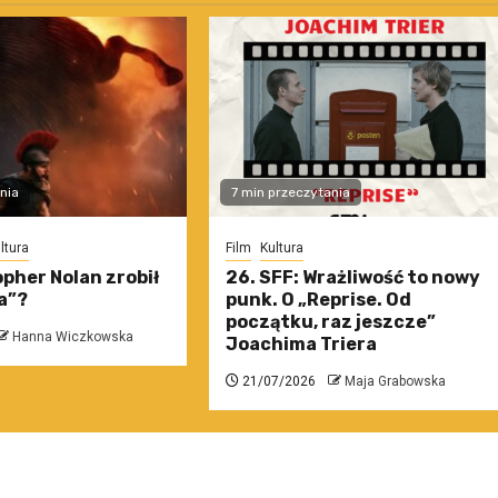
nia
7 min przeczytania
ltura
Film
Kultura
pher Nolan zrobił
26. SFF: Wrażliwość to nowy
a”?
punk. O „Reprise. Od
początku, raz jeszcze”
Hanna Wiczkowska
Joachima Triera
21/07/2026
Maja Grabowska