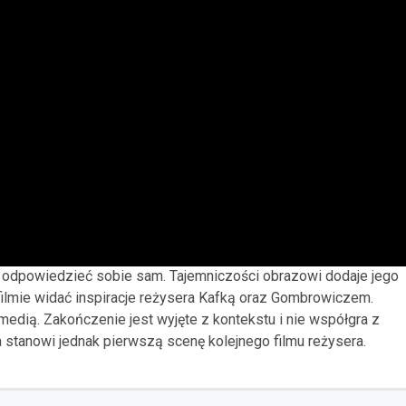
i odpowiedzieć sobie sam. Tajemniczości obrazowi dodaje jego
 filmie widać inspiracje reżysera Kafką oraz Gombrowiczem.
edią. Zakończenie jest wyjęte z kontekstu i nie współgra z
a stanowi jednak pierwszą scenę kolejnego filmu reżysera.