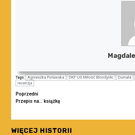
Magdale
Agnieszka Poławska
DKF UG Miłość Blondynki
Dumała
Tags:
recenzja
Zobacz
Poprzedni
Przepis na… książkę
wpisy
WIĘCEJ HISTORII