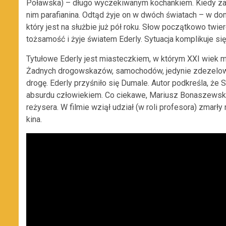
Poławska) – długo wyczekiwanym kochankiem. Kiedy zagu
nim parafianina. Odtąd żyje on w dwóch światach – w dom
który jest na służbie już pół roku. Słow początkowo twi
tożsamość i żyje światem Ederly. Sytuacja komplikuje s
Tytułowe Ederly jest miasteczkiem, w którym XXI wiek mi
Żadnych drogowskazów, samochodów, jedynie zdezelowan
drogę. Ederly przyśniło się Dumale. Autor podkreśla, ż
absurdu człowiekiem. Co ciekawe, Mariusz Bonaszewski 
reżysera. W filmie wziął udział (w roli profesora) zmarł
kina.