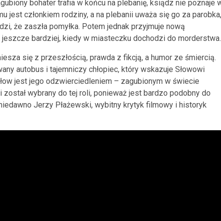
biony bohater trafia w końcu na plebanię, ksiądz nie poznaje 
u jest członkiem rodziny, a na plebanii uważa się go za parobka
erdzi, że zaszła pomyłka. Potem jednak przyjmuje nową
ię jeszcze bardziej, kiedy w miasteczku dochodzi do morderstwa.
esza się z przeszłością, prawda z fikcją, a humor ze śmiercią.
y autobus i tajemniczy chłopiec, który wskazuje Słowowi
e Słow jest jego odzwierciedleniem – zagubionym w świecie
został wybrany do tej roli, ponieważ jest bardzo podobny do
y niedawno Jerzy Płażewski, wybitny krytyk filmowy i historyk