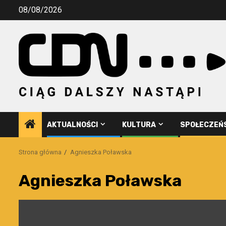
Przejdź
08/08/2026
do
treści
AKTUALNOŚCI
KULTURA
SPOŁECZEŃ
Strona główna
Agnieszka Poławska
Agnieszka Poławska