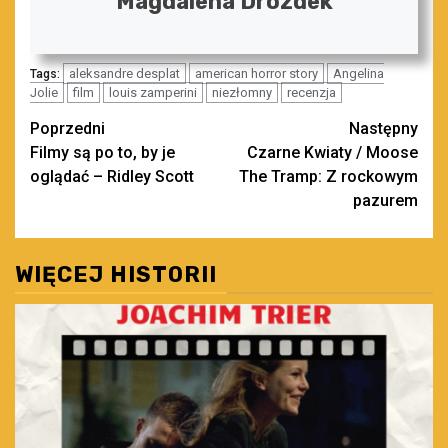
Magdalena Drozdek
aleksandre desplat
american horror story
Angelina
Tags:
Jolie
film
louis zamperini
niezłomny
recenzja
Zobacz
Poprzedni
Następny
Filmy są po to, by je
Czarne Kwiaty / Moose
wpisy
oglądać – Ridley Scott
The Tramp: Z rockowym
pazurem
WIĘCEJ HISTORII