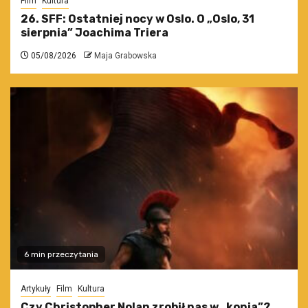
Film
Kultura
26. SFF: Ostatniej nocy w Oslo. O „Oslo, 31
sierpnia” Joachima Triera
05/08/2026
Maja Grabowska
6 min przeczytania
Artykuły
Film
Kultura
Czy Christopher Nolan zrobił nas w „konia”?