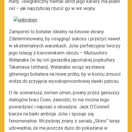
mety. Telegraficzny niemal skrót jego kariery ma jeden
cel – jak najszybciej rzucić go w wir wojny.
Zamperini to bohater idealny na kinowe ekrany.
Zdeterminowany, by osiągnąć sukces i przeżyć nawet
w ekstremalnych warunkach. Jolie perfekcyjnie tworzy
jego relację z kierownikiem obozu – Mutsushiro
Watanabe (w tej roli gwiazdka japońskiej popkultury
Takamasa Ishihara). Watanabe wciąż wystawia
głównego bohatera na nowe próby, by w końcu zmusić
widza do przyjęcia wysokoprocentowej dawki patosu.
O ile scenariusz, nomen omen, pisany przez geniuszy
dialogów braci Coen, zawodzi, to nie można tego
powiedzieć i napisać o obsadzie. Jack O’Connell
bierze na barki ambicje Jolie i spisuje się
fenomenalnie. Wcześniej znany z serialu „Skins” teraz
udowadnia, że ma jeszcze dużo do pokazania w