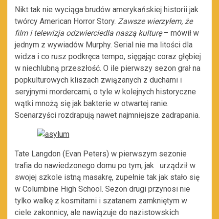
Nikt tak nie wyciąga brudów amerykańskiej historii jak
twórcy American Horror Story.
Zawsze wierzyłem, że
film i telewizja odzwierciedla naszą kulturę
– mówił w
jednym z wywiadów Murphy. Serial nie ma litości dla
widza i co rusz podkręca tempo, sięgając coraz głębiej
w niechlubną przeszłość. O ile pierwszy sezon grał na
popkulturowych kliszach związanych z duchami i
seryjnymi mordercami, o tyle w kolejnych historyczne
wątki mnożą się jak bakterie w otwartej ranie.
Scenarzyści rozdrapują nawet najmniejsze zadrapania.
Tate Langdon (Evan Peters) w pierwszym sezonie
trafia do nawiedzonego domu po tym, jak urządził w
swojej szkole istną masakrę, zupełnie tak jak stało się
w Columbine High School. Sezon drugi przynosi nie
tylko walkę z kosmitami i szatanem zamkniętym w
ciele zakonnicy, ale nawiązuje do nazistowskich