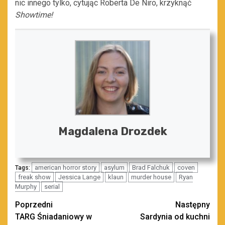
nic innego tylko, cytując Roberta De Niro, krzyknąć
Showtime!
Magdalena Drozdek
american horror story
asylum
Brad Falchuk
coven
Tags:
freak show
Jessica Lange
klaun
murder house
Ryan
Murphy
serial
Zobacz
Poprzedni
Następny
TARG Śniadaniowy w
Sardynia od kuchni
wpisy