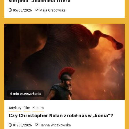
sierpnia” Joachima Triera
05/08/2026
Maja Grabowska
6 min przeczytania
Artykuły
Film
Kultura
Czy Christopher Nolan zrobił nas w „konia”?
01/08/2026
Hanna Wiczkowska