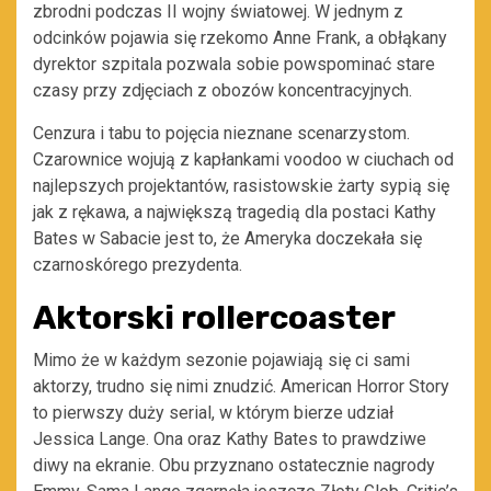
zbrodni podczas II wojny światowej. W jednym z
odcinków pojawia się rzekomo Anne Frank, a obłąkany
dyrektor szpitala pozwala sobie powspominać stare
czasy przy zdjęciach z obozów koncentracyjnych.
Cenzura i tabu to pojęcia nieznane scenarzystom.
Czarownice wojują z kapłankami voodoo w ciuchach od
najlepszych projektantów, rasistowskie żarty sypią się
jak z rękawa, a największą tragedią dla postaci Kathy
Bates w Sabacie jest to, że Ameryka doczekała się
czarnoskórego prezydenta.
Aktorski rollercoaster
Mimo że w każdym sezonie pojawiają się ci sami
aktorzy, trudno się nimi znudzić. American Horror Story
to pierwszy duży serial, w którym bierze udział
Jessica Lange. Ona oraz Kathy Bates to prawdziwe
diwy na ekranie. Obu przyznano ostatecznie nagrody