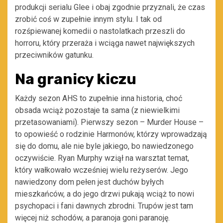
produkcji serialu Glee i obaj zgodnie przyznali, że czas
zrobić coś w zupełnie innym stylu. I tak od
rozśpiewanej komedii o nastolatkach przeszli do
horroru, który przeraża i wciąga nawet największych
przeciwników gatunku.
Na granicy kiczu
Każdy sezon AHS to zupełnie inna historia, choć
obsada wciąż pozostaje ta sama (z niewielkimi
przetasowaniami). Pierwszy sezon – Murder House –
to opowieść o rodzinie Harmonów, którzy wprowadzają
się do domu, ale nie byle jakiego, bo nawiedzonego
oczywiście. Ryan Murphy wziął na warsztat temat,
który wałkowało wcześniej wielu reżyserów. Jego
nawiedzony dom pełen jest duchów byłych
mieszkańców, a do jego drzwi pukają wciąż to nowi
psychopaci i fani dawnych zbrodni. Trupów jest tam
więcej niż schodów, a paranoja goni paranoję.