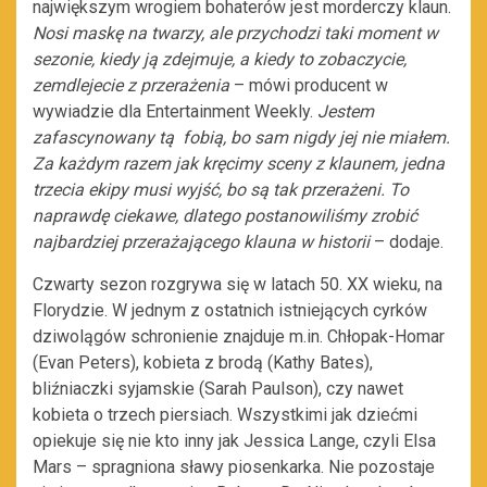
największym wrogiem bohaterów jest morderczy klaun.
Nosi maskę na twarzy, ale przychodzi taki moment w
sezonie, kiedy ją zdejmuje, a kiedy to zobaczycie,
zemdlejecie z przerażenia
– mówi producent w
wywiadzie dla Entertainment Weekly.
Jestem
zafascynowany tą fobią, bo sam nigdy jej nie miałem.
Za każdym razem jak kręcimy sceny z klaunem, jedna
trzecia ekipy musi wyjść, bo są tak przerażeni. To
naprawdę ciekawe, dlatego postanowiliśmy zrobić
najbardziej przerażającego klauna w historii
– dodaje.
Czwarty sezon rozgrywa się w latach 50. XX wieku, na
Florydzie. W jednym z ostatnich istniejących cyrków
dziwolągów schronienie znajduje m.in. Chłopak-Homar
(Evan Peters), kobieta z brodą (Kathy Bates),
bliźniaczki syjamskie (Sarah Paulson), czy nawet
kobieta o trzech piersiach. Wszystkimi jak dziećmi
opiekuje się nie kto inny jak Jessica Lange, czyli Elsa
Mars – spragniona sławy piosenkarka. Nie pozostaje