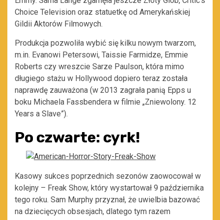
Emmy. Sama Lange zgarnęła jeszcze Złoty Glob, Critic’s
Choice Television oraz statuetkę od Amerykańskiej
Gildii Aktorów Filmowych.
Produkcja pozwoliła wybić się kilku nowym twarzom,
m.in. Evanowi Petersowi, Taissie Farmidze, Emmie
Roberts czy wreszcie Sarze Paulson, która mimo
długiego stażu w Hollywood dopiero teraz została
naprawdę zauważona (w 2013 zagrała panią Epps u
boku Michaela Fassbendera w filmie „Zniewolony. 12
Years a Slave”).
Po czwarte: cyrk!
Kasowy sukces poprzednich sezonów zaowocował w
kolejny – Freak Show, który wystartował 9 października
tego roku. Sam Murphy przyznał, że uwielbia bazować
na dziecięcych obsesjach, dlatego tym razem