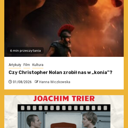
6 min przeczytania
Artykuły
Film
Kultura
Czy Christopher Nolan zrobił nas w „konia”?
01/08/2026
Hanna Wiczkowska