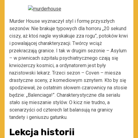
Murder House wyznaczył styl i formę przyszłych
sezonów. Nie brakuje typowych dla horroru „20 sekund
ciszy, aż ktoś nagle wyskakuje zza rogu”, potoków krwi
i powalającej charakteryzacji. Twórcy wciąż
przekraczają granice. I tak w drugim sezonie – Asylum
– w piwnicach szpitalu psychiatrycznego czają się
krwiożerczy kosmici, a ordynatorem jest były
nazistowski lekarz. Trzeci sezon – Coven – miesza
drastyczne sceny, z komediowym sznytem. Kto by się
spodziewał, że ostatnim słowem czarownicy na stosie
będzie: „Balenciaga!”. Charakterystyczne dla serialu
stało się mieszanie stylów. O kicz nie trudno, a
scenarzyści od czterech lat balansują na granicy
tandety i geniuszu gatunku.
Lekcja historii