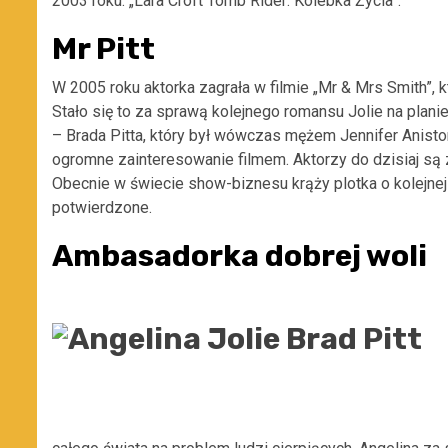
2003 roku: „Lara Croft Tomb Rider: Kolebka Życia”.
Mr Pitt
W 2005 roku aktorka zagrała w filmie „Mr & Mrs Smith”, 
Stało się to za sprawą kolejnego romansu Jolie na plan
– Brada Pitta, który był wówczas mężem Jennifer Anist
ogromne zainteresowanie filmem. Aktorzy do dzisiaj są
Obecnie w świecie show-biznesu krąży plotka o kolejnej c
potwierdzone.
Ambasadorka dobrej woli