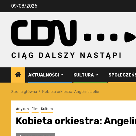
Przejdź
09/08/2026
do
treści
AKTUALNOŚCI
KULTURA
SPOŁECZEŃ
Strona główna
Kobieta orkiestra: Angelina Jolie
Artykuły
Film
Kultura
Kobieta orkiestra: Angeli