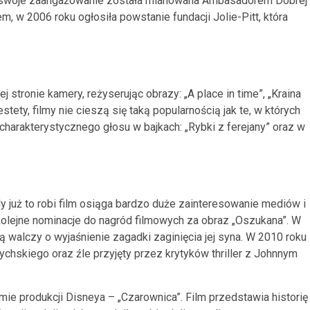
 za swoje zaangażowanie została mianowana Ambasadorem Dobrej
 w 2006 roku ogłosiła powstanie fundacji Jolie-Pitt, która
 stronie kamery, reżyserując obrazy: „A place in time”, „Kraina
tety, filmy nie cieszą się taką popularnością jak te, w których
 charakterystycznego głosu w bajkach: „Rybki z ferejany” oraz w
y już to robi film osiąga bardzo duże zainteresowanie mediów i
kolejne nominacje do nagród filmowych za obraz „Oszukana”. W
cją walczy o wyjaśnienie zagadki zaginięcia jej syna. W 2010 roku
brychskiego oraz źle przyjęty przez krytyków thriller z Johnnym
e produkcji Disneya – „Czarownica”. Film przedstawia historię