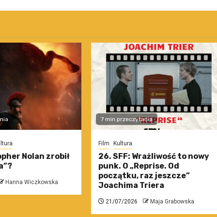
nia
7 min przeczytania
ltura
Film
Kultura
pher Nolan zrobił
26. SFF: Wrażliwość to nowy
a”?
punk. O „Reprise. Od
początku, raz jeszcze”
Hanna Wiczkowska
Joachima Triera
21/07/2026
Maja Grabowska