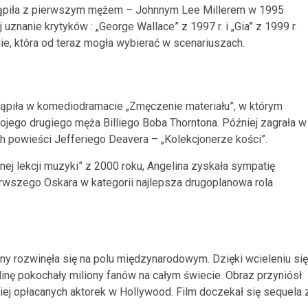
stąpiła z pierwszym mężem – Johnnym Lee Millerem w 1995
j uznanie krytyków : „George Wallace” z 1997 r. i „Gia” z 1999 r.
ie, która od teraz mogła wybierać w scenariuszach.
ąpiła w komediodramacie „Zmęczenie materiału”, w którym
ojego drugiego męża Billiego Boba Thorntona. Później zagrała w
h powieści Jefferiego Deavera – „Kolekcjonerze kości”.
ej lekcji muzyki” z 2000 roku, Angelina zyskała sympatię
erwszego Oskara w kategorii najlepsza drugoplanowa rola
ny rozwinęła się na polu międzynarodowym. Dzięki wcieleniu się
inę pokochały miliony fanów na całym świecie. Obraz przyniósł
piej opłacanych aktorek w Hollywood. Film doczekał się sequela 