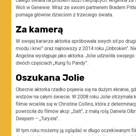
całego świata na problem ludzi cierpiących. Angelina
Woli w Genewie. Wraz ze swoim partnerem Bradem Pittem,
pomaga głównie dzieciom z trzeciego świata.
Za kamerą
W swojej karierze aktorka spróbowała swych sił po drugiej
miodu i krwi” oraz najnowszy z 2014 roku „Unbroken”. Nies
Angelina występuje jako aktorka. Jolie udzieliła swojego
dwóch częściach „Kung fu Pandy”.
Oszukana Jolie
Obecnie aktorka rzadko pojawia się na dużym ekranie, gd
widzów na całym świecie. W 2008 roku Jolie otrzymała 
filmie wcieliła się w Christine Collins, która z determina
powróciła do filmów akcji: „Salt”, z małą rolą Daniela Ol
Deepem – „Turysta”.
W tym roku możemy ją oglądać w długo oczekiwanym filmi