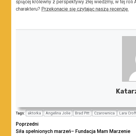
śpiącej królewny z perspektywy złej wiedźmy, w tej roli A
charakteru?
Przekonacie się czytając naszą recenzję.
Katar
aktorka
Angelina Jolie
Brad Pitt
Czarownica
Lara Crof
Tags:
Zobacz
Poprzedni
Siła spełnionych marzeń– Fundacja Mam Marzenie
wpisy