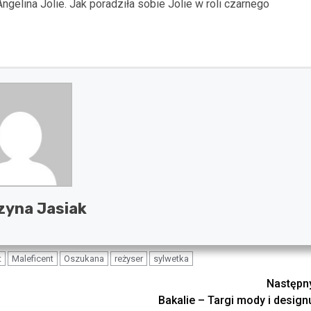
ngelina Jolie. Jak poradziła sobie Jolie w roli czarnego
zyna Jasiak
t
Maleficent
Oszukana
reżyser
sylwetka
Następn
Bakalie – Targi mody i design