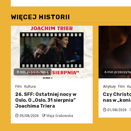
WIĘCEJ HISTORII
8 min przeczytania
6 min przeczyta
Film
Kultura
Artykuły
Film
Ku
26. SFF: Ostatniej nocy w
Czy Christo
Oslo. O „Oslo, 31 sierpnia”
nas w „koni
Joachima Triera
01/08/2026
05/08/2026
Maja Grabowska