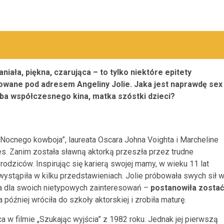
niała, piękna, czarująca – to tylko niektóre epitety
owane pod adresem Angeliny Jolie. Jaka jest naprawdę sex
a współczesnego kina, matka szóstki dzieci?
 „Nocnego kowboja”, laureata Oscara Johna Voighta i Marcheline
es. Zanim została sławną aktorką przeszła przez trudne
ziców. Inspirując się karierą swojej mamy, w wieku 11 lat
 wystąpiła w kilku przedstawieniach. Jolie próbowała swych sił 
ła dla swoich nietypowych zainteresowań –
postanowiła zostać
później wróciła do szkoły aktorskiej i zrobiła maturę.
a w filmie „Szukając wyjścia” z 1982 roku. Jednak jej pierwszą