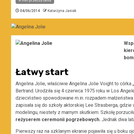
4 min przeczytania
04/06/2014
Katarzyna Jasiak
Wspa
kier
bomb
Łatwy start
Angelina Jolie, właściwie Angelina Jolie Voight to córka
Bertrand. Urodziła się 4 czerwca 1975 roku w Los Angel
dzieciństwo spowodowane m.in. rozpadem małżeństwa rod
zapisała się do szkoły aktorskiej Lee Strasberga, gdzie
modelingu, niestety z marnym skutkiem. Szkołę porzuci
reżyserem ceremonii pogrzebowych.
Jednak dwa lata 
Pierwszy raz na szklanym ekranie pojawiła się u boku ojc