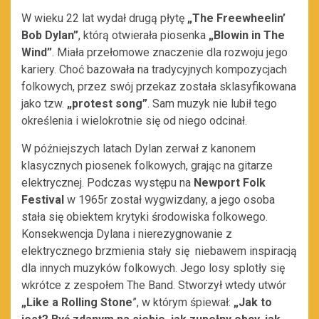
W wieku 22 lat wydał drugą płytę
„The Freewheelin’
Bob Dylan”
, którą otwierała piosenka
„Blowin in The
Wind”
. Miała przełomowe znaczenie dla rozwoju jego
kariery. Choć bazowała na tradycyjnych kompozycjach
folkowych, przez swój przekaz została sklasyfikowana
jako tzw.
„protest song”
. Sam muzyk nie lubił tego
określenia i wielokrotnie się od niego odcinał.
W późniejszych latach Dylan zerwał z kanonem
klasycznych piosenek folkowych, grając na gitarze
elektrycznej. Podczas występu na
Newport Folk
Festival
w 1965r został wygwizdany, a jego osoba
stała się obiektem krytyki środowiska folkowego.
Konsekwencja Dylana i nierezygnowanie z
elektrycznego brzmienia stały się niebawem inspiracją
dla innych muzyków folkowych. Jego losy splotły się
wkrótce z zespołem The Band. Stworzył wtedy utwór
„Like a Rolling Stone
”, w którym śpiewał:
„Jak to