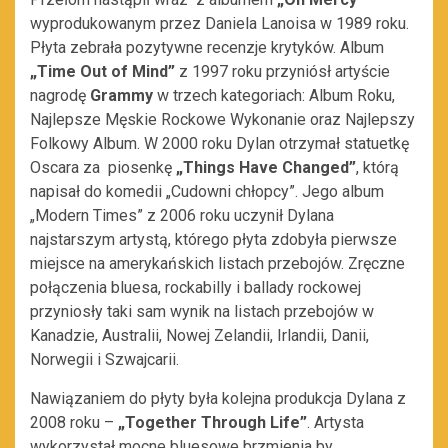
wyprodukowanym przez Daniela Lanoisa w 1989 roku.
Płyta zebrała pozytywne recenzje krytyków. Album
„Time Out of Mind”
z 1997 roku przyniósł artyście
nagrodę
Grammy
w trzech kategoriach: Album Roku,
Najlepsze Męskie Rockowe Wykonanie oraz Najlepszy
Folkowy Album. W 2000 roku Dylan otrzymał statuetkę
Oscara za piosenkę
„Things Have Changed”
, którą
napisał do komedii „Cudowni chłopcy”. Jego album
„Modern Times” z 2006 roku uczynił Dylana
najstarszym artystą, którego płyta zdobyła pierwsze
miejsce na amerykańskich listach przebojów. Zręczne
połączenia bluesa, rockabilly i ballady rockowej
przyniosły taki sam wynik na listach przebojów w
Kanadzie, Australii, Nowej Zelandii, Irlandii, Danii,
Norwegii i Szwajcarii.
Nawiązaniem do płyty była kolejna produkcja Dylana z
2008 roku –
„Together Through Life”
. Artysta
wykorzystał mocne bluesowe brzmienia by