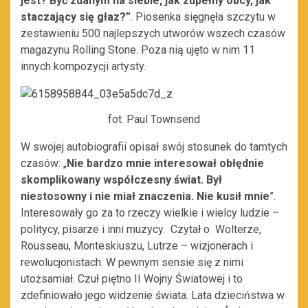
jest? Być zdanym na siebie, jak zupełny obcy, jak
staczający się głaz?”
. Piosenka sięgnęła szczytu w
zestawieniu 500 najlepszych utworów wszech czasów
magazynu Rolling Stone. Poza nią ujęto w nim 11
innych kompozycji artysty.
fot. Paul Townsend
W swojej autobiografii opisał swój stosunek do tamtych
czasów: „
Nie bardzo mnie interesował obłędnie
skomplikowany współczesny świat. Był
niestosowny i nie miał znaczenia. Nie kusił mnie
”.
Interesowały go za to rzeczy wielkie i wielcy ludzie –
politycy, pisarze i inni muzycy. Czytał o Wolterze,
Rousseau, Monteskiuszu, Lutrze – wizjonerach i
rewolucjonistach. W pewnym sensie się z nimi
utożsamiał. Czuł piętno II Wojny Światowej i to
zdefiniowało jego widzenie świata. Lata dzieciństwa w