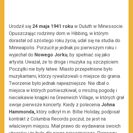
Urodził się
24 maja 1941 roku
w Duluth w Minessocie.
Opuszczając rodzinny dom w Hibbing, w którym
dorastał od szóstego roku życia, udał się na studia do
Minneapolis. Porzucił je jednak po pierwszym roku i
wyjechał do
Nowego Jorku
, by spełniać się jako
artysta. Uważał, że to droga i muzyka są szczęściem.
Początki nie były łatwe. Miasto przepełnione było
muzykantami, którzy rywalizowali o miejsce do grania.
Tworzenie było jednak najważniejsze. Nie dbał o
miejsca w których pomieszkiwał, o mroźną pogodę i
nieciekawie knajpki na Greenwich Village, w których grał
swoje pierwsze koncerty. Kiedy z polecenia
Johna
Hammonda,
który odkrył m.in. Billie Holiday, podpisał
kontrakt z Columbia Records poczuł, że jest na
właściwym miejscu. Miał prawo do wydawania swoich