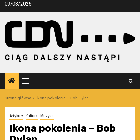
Przejdź
09/08/2026
do
treści
Menu
główne
Strona główna
Ikona pokolenia – Bob Dylan
Artykuły
Kultura
Muzyka
Ikona pokolenia – Bob
Dylan