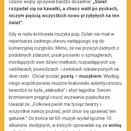
czasie wojny opisywał bardzo dosadnie:
„Świat
rozpadał się na kawałki, a chaos walił po pyskach,
niczym pięścią wszystkich nowo przybyłych na ten
świat”.
Gdy w radiu królowała muzyka pop, Dylan nie miał w
repertuarze żadnego utworu nadającego się do
komercyjnej rozgłośni. Mimo, że nie przeżył żadnych z
podobnych zdarzeń, pisał piosenki o szmuglerach,
mordujących swe dzieci matkach, rozpadających się
cadillacach, powodziach i zwłokach odnalezionych na
dnie rzeki. Chciał zostać
poetą – muzykiem
. Według
niego współczesnej muzyce brakowało autentyczności,
twierdził że była „słabiutka” i zbyt łagodna. Swoim
brzmieniem pragnął rzucić wyzwanie popkulturze.
Uważał że: „Folkowa pieśń ma tysiąc twarzy i
wszystkie należy poznać, jeśli chce się uprawiać ten
gatunek.” Do końca lat 60. muzyk wydał łącznie 10
albumów studyjnych, w których opowiadał się za
wolną