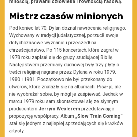
miłością, prawami człowieka i równością rasową.
Mistrz czasów minionych
Pod koniec lat 70. Dylan doznał nawrócenia religijnego.
Wychowany w tradycji judaistycznej, porzucił swoje
dotychczasowe wyznanie i przeszedł na
chrześcijaństwo. Po 115 koncertach, które zagrał w
1978 roku zapisał się do grupy studiującej Biblię.
Następstwem przemiany duchowej były trzy płyty o
treści religijnej nagrane przez Dylana w roku 1979,
1980 i 1981. Początkowo nie był przekonany do
utworów, które znalazły się na albumach. Pisał je, ale
nie wyobrażał sobie, by mógł je zaśpiewać. Jednak w
marcu 1979 roku sam skontaktował się ze słynnym
producentem
Jerrym Wexlerem
przedstawiając
propozycję współpracy. Album
„Slow Train Coming”
stał się jednym z najlepiej sprzedających się krążków
artysty.