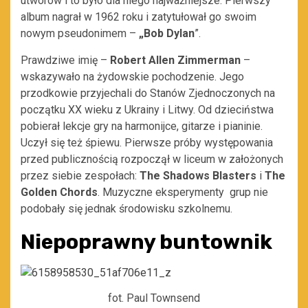
utworów i to było dla niego najważniejsze. Pierwszy
album nagrał w 1962 roku i zatytułował go swoim
nowym pseudonimem –
„Bob Dylan
”.
Prawdziwe imię –
Robert Allen Zimmerman
–
wskazywało na żydowskie pochodzenie. Jego
przodkowie przyjechali do Stanów Zjednoczonych na
początku XX wieku z Ukrainy i Litwy. Od dzieciństwa
pobierał lekcje gry na harmonijce, gitarze i pianinie.
Uczył się też śpiewu. Pierwsze próby występowania
przed publicznością rozpoczął w liceum w założonych
przez siebie zespołach:
The Shadows Blasters
i
The
Golden Chords
. Muzyczne eksperymenty grup nie
podobały się jednak środowisku szkolnemu.
Niepoprawny buntownik
fot. Paul Townsend