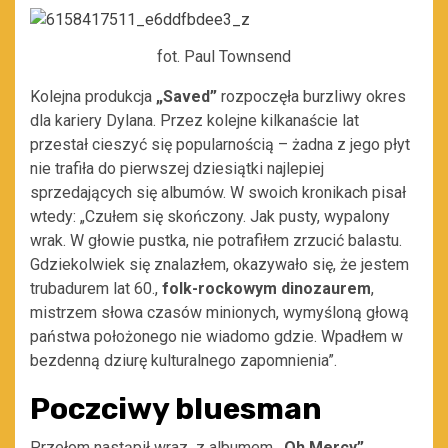
fot. Paul Townsend
Kolejna produkcja
„Saved”
rozpoczęła burzliwy okres
dla kariery Dylana. Przez kolejne kilkanaście lat
przestał cieszyć się popularnością – żadna z jego płyt
nie trafiła do pierwszej dziesiątki najlepiej
sprzedających się albumów. W swoich kronikach pisał
wtedy: „Czułem się skończony. Jak pusty, wypalony
wrak. W głowie pustka, nie potrafiłem zrzucić balastu.
Gdziekolwiek się znalazłem, okazywało się, że jestem
trubadurem lat 60.,
folk-rockowym dinozaurem
,
mistrzem słowa czasów minionych, wymyśloną głową
państwa położonego nie wiadomo gdzie. Wpadłem w
bezdenną dziurę kulturalnego zapomnienia”.
Poczciwy bluesman
Przełom nastąpił wraz z albumem
„Oh Mercy”