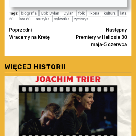
biografia
Bob Dylan
Dylan
folk
ikona
kultura
lata
Tags:
50.
lata 60.
muzyka
sylwetka
życiorys
Zobacz
Poprzedni
Następny
Wracamy na Kretę
Premiery w Heliosie 30
wpisy
maja-5 czerwca
WIĘCEJ HISTORII