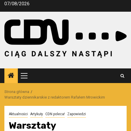
Przejdź
07/08/2026
do
treści
Menu
główne
Strona główna
Warsztaty dziennikarskie z redaktorem Rafałem Mrowickim
Aktualności
Artykuły
CDN poleca!
Zapowiedzi
Warsztaty