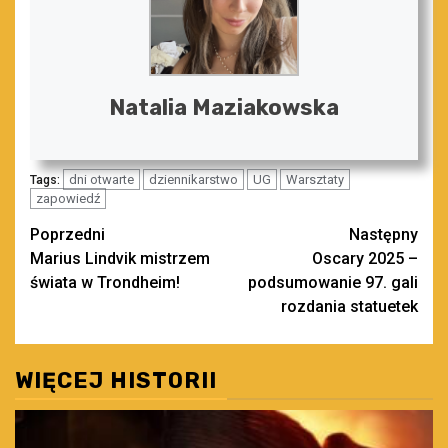
Natalia Maziakowska
dni otwarte
dziennikarstwo
UG
Warsztaty
Tags:
zapowiedź
Zobacz
Poprzedni
Następny
Marius Lindvik mistrzem
Oscary 2025 –
wpisy
świata w Trondheim!
podsumowanie 97. gali
rozdania statuetek
WIĘCEJ HISTORII