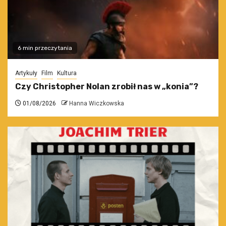
6 min przeczytania
Artykuły
Film
Kultura
Czy Christopher Nolan zrobił nas w „konia”?
01/08/2026
Hanna Wiczkowska