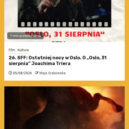
7 min przeczytania
Film
Kultura
26. SFF: Ostatniej nocy w Oslo. O „Oslo, 31
sierpnia” Joachima Triera
05/08/2026
Maja Grabowska