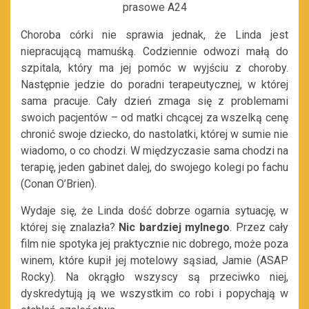
prasowe A24
Choroba córki nie sprawia jednak, że Linda jest
niepracującą mamuśką. Codziennie odwozi małą do
szpitala, który ma jej pomóc w wyjściu z choroby.
Następnie jedzie do poradni terapeutycznej, w której
sama pracuje. Cały dzień zmaga się z problemami
swoich pacjentów – od matki chcącej za wszelką cenę
chronić swoje dziecko, do nastolatki, której w sumie nie
wiadomo, o co chodzi. W międzyczasie sama chodzi na
terapię, jeden gabinet dalej, do swojego kolegi po fachu
(Conan O’Brien).
Wydaje się, że Linda dość dobrze ogarnia sytuację, w
której się znalazła?
Nic bardziej mylnego
. Przez cały
film nie spotyka jej praktycznie nic dobrego, może poza
winem, które kupił jej motelowy sąsiad, Jamie (ASAP
Rocky). Na okrągło wszyscy są przeciwko niej,
dyskredytują ją we wszystkim co robi i popychają w