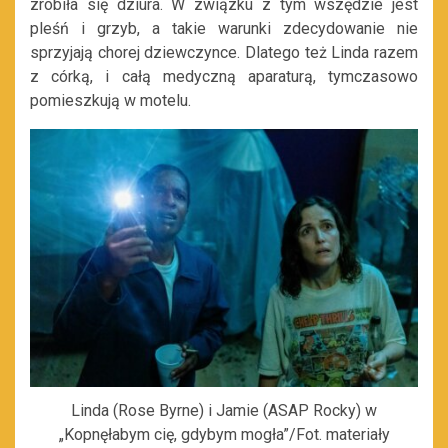
zrobiła się dziura. W związku z tym wszędzie jest
pleśń i grzyb, a takie warunki zdecydowanie nie
sprzyjają chorej dziewczynce. Dlatego też Linda razem
z córką, i całą medyczną aparaturą, tymczasowo
pomieszkują w motelu.
Linda (Rose Byrne) i Jamie (ASAP Rocky) w
„Kopnęłabym cię, gdybym mogła”/Fot. materiały