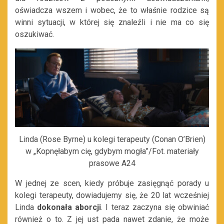
oświadcza wszem i wobec, że to właśnie rodzice są
winni sytuacji, w której się znaleźli i nie ma co się
oszukiwać.
Linda (Rose Byrne) u kolegi terapeuty (Conan O’Brien)
w „Kopnęłabym cię, gdybym mogła”/Fot. materiały
prasowe A24
W jednej ze scen, kiedy próbuje zasięgnąć porady u
kolegi terapeuty, dowiadujemy się, że 20 lat wcześniej
Linda
dokonała aborcji
. I teraz zaczyna się obwiniać
również o to. Z jej ust pada nawet zdanie, że może