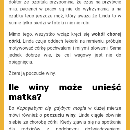
doktor ze szpitala przypomina, że czas na przytycie
mija, pacjenci w pracy są nie do wytrzymania, a na
czubku tego jeszcze mąż, który uważa że Linda to w
sumie tylko siedzi w fotelu i nic nie robi.
Mimo tego, wszystko wciąż kręci się
wokół chorej
córki
. Linda czuje oddech lekarki na ramieniu, próbuje
motywować córkę pochwałami i miłymi słowami. Sama
jednak dobrze wie, że cel wagowy jest nie do
osiągnięcia.
Zżera ją poczucie winy.
Ile winy może unieść
matka?
Bo
Kopnęłabym cię, gdybym mogła
w dużej mierze
mówi również o
poczuciu winy
. Linda ciągle obwinia
siebie za chorobę córki. Kiedy zjawia się na spotkaniu
dla rodziców z podobnymi doświadczeniami,