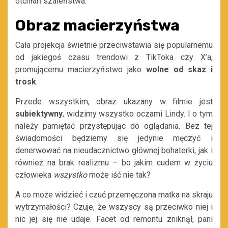
otchłań szaleństwa.
Obraz macierzyństwa
Cała projekcja świetnie przeciwstawia się popularnemu
od jakiegoś czasu trendowi z TikToka czy X’a,
promującemu macierzyństwo jako
wolne od skaz i
trosk
.
Przede wszystkim, obraz ukazany w filmie jest
subiektywny
, widzimy wszystko oczami Lindy. I o tym
należy pamiętać przystępując do oglądania. Bez tej
świadomości będziemy się jedynie męczyć i
denerwować na nieudacznictwo głównej bohaterki, jak i
również na brak realizmu – bo jakim cudem w życiu
człowieka
wszystko
może iść nie tak?
A co może widzieć i czuć przemęczona matka na skraju
wytrzymałości? Czuje, że wszyscy są przeciwko niej i
nic jej się nie udaje. Facet od remontu zniknął, pani