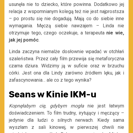
usunęła nie to dziecko, które powinna. Dodatkowo jej
relacja z wspomnianym kolegą też nie jest najprostsza
– po prostu się nie dogadują. Mają co do siebie inne
wymagania. Męczą siebie nawzajem – Linda nie
otrzymuje tego, czego oczekuje, a terapeuta
nie wie,
jak jej pomóc
.
Linda zaczyna niemalże dosłownie wpadać w otchłań
szaleństwa. Przez cały film przewija się metaforyczna
czarna dziura. Widzimy ją w suficie oraz w brzuchu
córki. Jest ona dla Lindy zarówno źródłem lęku, jak i
zafascynowania… ale co z tego wynika?
Seans w Kinie IKM-u
Kopnęłabym cię, gdybym mogła
nie jest łatwym
doświadczeniem. To film trudny, irytujący i męczący –
jedynie dla ludzi o silnych nerwach. Kiedy sama
wyszłam z sali kinowej, w pierwszej chwili nie