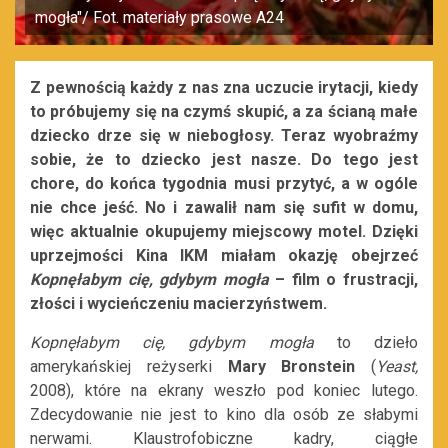
mogła"/ Fot. materiały prasowe A24
Z pewnością każdy z nas zna uczucie irytacji, kiedy
to próbujemy się na czymś skupić, a za ścianą małe
dziecko drze się w niebogłosy. Teraz wyobraźmy
sobie, że to dziecko jest nasze. Do tego jest
chore, do końca tygodnia musi przytyć, a w ogóle
nie chce jeść. No i zawalił nam się sufit w domu,
więc aktualnie okupujemy miejscowy motel. Dzięki
uprzejmości Kina IKM miałam okazję obejrzeć
Kopnęłabym cię, gdybym mogła
– film o frustracji,
złości i wycieńczeniu macierzyństwem.
Kopnęłabym cię, gdybym mogła
to dzieło
amerykańskiej reżyserki
Mary Bronstein
(
Yeast,
2008), które na ekrany weszło pod koniec lutego.
Zdecydowanie nie jest to kino dla osób ze słabymi
nerwami. Klaustrofobiczne kadry, ciągłe