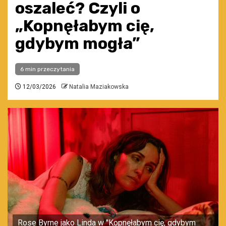
oszaleć? Czyli o
„Kopnęłabym cię,
gdybym mogła”
6 min przeczytania
12/03/2026
Natalia Maziakowska
Rose Byrne jako Linda w "Kopnęłabym cię, gdybym