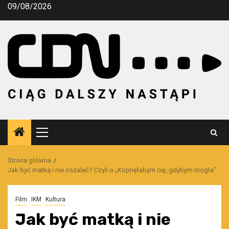
Przejdź
09/08/2026
do
treści
Menu
główne
Strona główna
Jak być matką i nie oszaleć? Czyli o „Kopnęłabym cię, gdybym mogła”
Film
IKM
Kultura
Jak być matką i nie