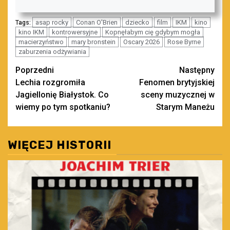
asap rocky
Conan O'Brien
dziecko
film
IKM
kino
Tags:
kino IKM
kontrowersyjne
Kopnęłabym cię gdybym mogła
macierzyństwo
mary bronstein
Oscary 2026
Rose Byrne
zaburzenia odżywiania
Zobacz
Poprzedni
Następny
Lechia rozgromiła
Fenomen brytyjskiej
wpisy
Jagiellonię Białystok. Co
sceny muzycznej w
wiemy po tym spotkaniu?
Starym Maneżu
WIĘCEJ HISTORII