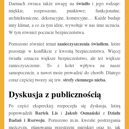
światło
Darmach zwraca także uwagę na
i jego rodzaje:
miękkie, rozproszone, punktowe; funkcjonalne,
architektoniczne, dekoracyjne, komercyjne… Każde buduje
inny klimat, a co za tym idzie, wywołuje w nas inne uczucia.
W tym również poczucie bezpieczeństwa.
zanieczyszczenia światłem
Poruszono również temat
, które
pozostaje w konflikcie z kwestią bezpieczeństwa. Więcej
światła oznacza większe bezpieczeństwo, ale też większe
zanieczyszczenie. To z kolei wpływa na nasze
samopoczucie, a nawet może prowadzić do chorób. Dlatego
strefy ciemnego nieba.
coraz częściej tworzy się tzw.
Dyskusja z publicznością
Po części eksperckiej rozpoczęła się dyskusja, którą
Bartek Lis
Jakub Osmański
Działu
poprowadzili
i
z
Badań i Rozwoju
. Poruszono m.in. kwestie postrzegania
mężczyzn, planowania przestrzeni miejskiej oraz to, jak