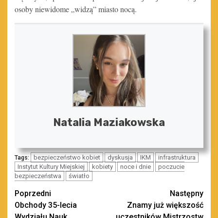
osoby niewidome „widzą” miasto nocą.
Natalia Maziakowska
bezpieczeństwo kobiet
dyskusja
IKM
infrastruktura
Tags:
Instytut Kultury Miejskiej
kobiety
noce i dnie
poczucie
bezpieczeństwa
światło
Zobacz
Poprzedni
Następny
Obchody 35-lecia
Znamy już większość
wpisy
Wydziału Nauk
uczestników Mistrzostw