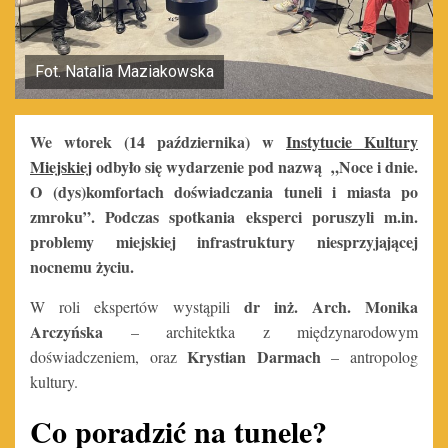
Fot. Natalia Maziakowska
We wtorek (14 października) w
Instytucie Kultury
Miejskiej
odbyło się wydarzenie pod nazwą „Noce i dnie.
O (dys)komfortach doświadczania tuneli i miasta po
zmroku”. Podczas spotkania eksperci poruszyli m.in.
problemy miejskiej infrastruktury niesprzyjającej
nocnemu życiu.
dr inż. Arch. Monika
W roli ekspertów wystąpili
Arczyńska
– architektka z międzynarodowym
Krystian Darmach
doświadczeniem, oraz
– antropolog
kultury.
Co poradzić na tunele?