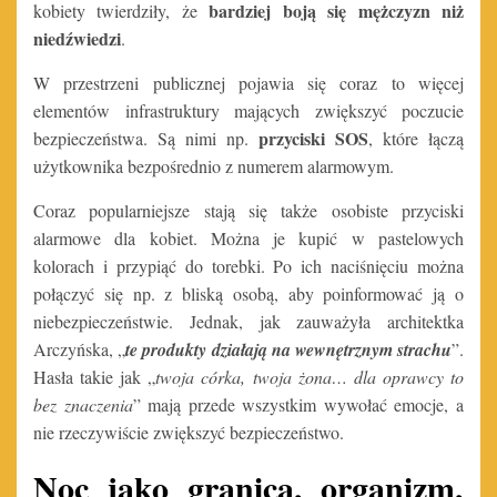
bardziej boją się mężczyzn niż
kobiety twierdziły, że
niedźwiedzi
.
W przestrzeni publicznej pojawia się coraz to więcej
elementów infrastruktury mających zwiększyć poczucie
przyciski SOS
bezpieczeństwa. Są nimi np.
, które łączą
użytkownika bezpośrednio z numerem alarmowym.
Coraz popularniejsze stają się także osobiste przyciski
alarmowe dla kobiet. Można je kupić w pastelowych
kolorach i przypiąć do torebki. Po ich naciśnięciu można
połączyć się np. z bliską osobą, aby poinformować ją o
niebezpieczeństwie. Jednak, jak zauważyła architektka
Arczyńska, „
te produkty działają na wewnętrznym strachu
”.
Hasła takie jak „
twoja córka, twoja żona… dla oprawcy to
bez znaczenia
” mają przede wszystkim wywołać emocje, a
nie rzeczywiście zwiększyć bezpieczeństwo.
Noc jako granica, organizm,