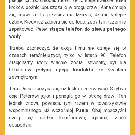
pakuje ich, bo chłopak mówi, że to niepotrzebne. Kilka
kroków później upuszcza je w progu drzwi. Anna śmieje
się, mówi że to przecież nic takiego, da mu kolejne
cztery. Kiedy już zabiera się do tego, żeby tym razem je
zapakować, Peter
strąca telefon do zlewu pełnego
wody
.
Trzeba zaznaczyć, że akcja filmu nie dzieje się w
czasach teraźniejszych, tylko w latach 90. Telefon
stacjonarny, który właśnie został strącony, był dla
bohaterów
jedyną opcją kontaktu
ze światem
zewnętrznym.
Teraz Anna zaczyna się już lekko denerwować. Szybko
daje Peterowi jajka i ponagla go w stronę drzwi. Ten
jednak znowu powraca, tym razem w towarzystwie
wspomnianego już wcześniej
Paula.
Obaj mężczyźni
czują się bardzo komfortowo, ignorują złość
gospodyni.