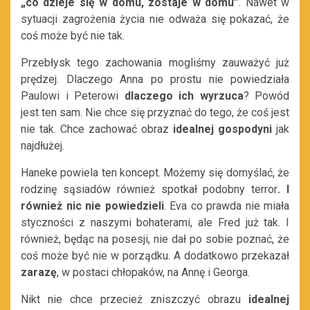
„co dzieje się w domu, zostaje w domu”
. Nawet w
sytuacji zagrożenia życia nie odważa się pokazać, że
coś może być nie tak.
Przebłysk tego zachowania mogliśmy zauważyć już
prędzej. Dlaczego Anna po prostu nie powiedziała
Paulowi i Peterowi
dlaczego ich wyrzuca
? Powód
jest ten sam. Nie chce się przyznać do tego, że coś jest
nie tak. Chce zachować obraz
idealnej gospodyni
jak
najdłużej.
Haneke powiela ten koncept. Możemy się domyślać, że
rodzinę sąsiadów również spotkał podobny terror
. I
również nic nie powiedzieli
. Eva co prawda nie miała
styczności z naszymi bohaterami, ale Fred już tak. I
również, będąc na posesji, nie dał po sobie poznać, że
coś może być nie w porządku. A dodatkowo przekazał
zarazę
, w postaci chłopaków, na Annę i Georga.
Nikt nie chce przecież zniszczyć obrazu
idealnej