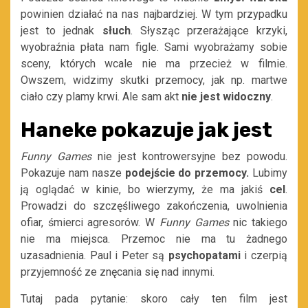
powinien działać na nas najbardziej. W tym przypadku
jest to jednak
słuch
. Słysząc przerażające krzyki,
wyobraźnia płata nam figle. Sami wyobrażamy sobie
sceny, których wcale nie ma przecież w filmie.
Owszem, widzimy skutki przemocy, jak np. martwe
ciało czy plamy krwi. Ale sam akt
nie jest widoczny
.
Haneke pokazuje jak jest
Funny Games
nie jest kontrowersyjne bez powodu.
Pokazuje nam nasze
podejście do przemocy.
Lubimy
ją oglądać w kinie, bo wierzymy, że ma jakiś
cel
.
Prowadzi do szczęśliwego zakończenia, uwolnienia
ofiar, śmierci agresorów. W
Funny Games
nic takiego
nie ma miejsca. Przemoc nie ma tu żadnego
uzasadnienia. Paul i Peter są
psychopatami
i czerpią
przyjemność ze znęcania się nad innymi.
Tutaj pada pytanie: skoro cały ten film jest