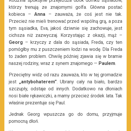
Rodzina spokojnie przejeżdża obok domku sąsiadów,
którzy trenują ze znajomymi golfa. Główna postać
kobieca –
Anna
– zauważa, że coś jest nie tak.
Przecież nie mieli trenować przed wspólną grą, a poza
tym sąsiadka, Eva, jakoś dziwnie się zachowuje, jest
cichsza niż zazwyczaj. Korzystając z okazji, mąż –
Georg
– krzyczy z dala do sąsiada, Freda, czy ten
pomógłby mu z puszczeniem łodzi na wodę. Dla Freda
to żaden problem. Chwilę później zjawia się w bramie
naszej rodziny, wraz z synem znajomego —
Paulem
.
Przeciętny widz od razu zauważa, kto w tej gromadzie
jest
„antybohaterem”
. Ubrany cały na biało, bardzo
szczupły, odstaje od innych. Dodatkowo na dłoniach
nosi białe rękawiczki, a mamy przecież środek lata. Tak
właśnie prezentuje się Paul.
Jednak Georg wpuszcza go do domu, przyjmuje
pomocną dłoń.