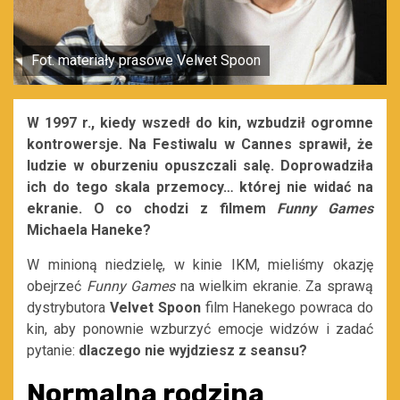
Fot. materiały prasowe Velvet Spoon
W 1997 r., kiedy wszedł do kin, wzbudził ogromne
kontrowersje. Na Festiwalu w Cannes sprawił, że
ludzie w oburzeniu opuszczali salę. Doprowadziła
ich do tego skala przemocy… której nie widać na
ekranie. O co chodzi z filmem
Funny Games
Michaela Haneke?
W minioną niedzielę, w kinie IKM, mieliśmy okazję
obejrzeć
Funny Games
na wielkim ekranie. Za sprawą
dystrybutora
Velvet Spoon
film Hanekego powraca do
kin, aby ponownie wzburzyć emocje widzów i zadać
pytanie:
dlaczego nie wyjdziesz z seansu?
Normalna rodzina