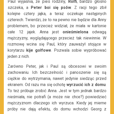
Paul wyjaśnia, że pies rodziny,
Rolfi
, bardzo głośno
szczeka, a
Peter boi się psów
. Z racji tego zbił
kolejne cztery jajka, a teraz oczekuje następnych
czterech. Twierdzi, że to na pewno nie będzie dla Anny
problemem, bo przecież widział, że miała w kartonie
całe 12 jajek. Anna jest
onieśmielona
odwagą
mężczyzny, wyglądającego przecież tak niewinnie. W
rozmowę wcina się Paul, który zauważył stojące w
korytarzu
kije golfowe
. Pozwala sobie wypróbować
jeden z nich.
Zarówno Peter, jak i Paul są obcesowi w swoim
zachowaniu. Ich bezczelność i panoszenie się są
ciężkie do wytrzymania, nawet jedynie siedząc przed
ekranem. Od razu ma się ochotę
wyrzucić ich z domu
.
To też próbuje zrobić Anna. Jest w tym jednak bardzo
nieśmiała, nie potrafi (a może nie chce?) powiedzieć
mężczyznom dlaczego ich wyrzuca. Kiedy jej mierne
próby nie dają efektu, do domu wchodzi Georg z