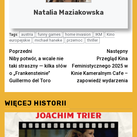
Natalia Maziakowska
austria
funny games
home invasion
IKM
Kino
Tags:
europejskie
michael haneke
przemoc
thriller
Zobacz
Poprzedni
Następny
Niby potwór, a wcale nie
Przegląd Kina
wpisy
taki straszny — kilka słów
Feministycznego 2025 w
o „Frankensteinie”
Kinie Kameralnym Cafe –
Guillermo del Toro
zapowiedź wydarzenia
WIĘCEJ HISTORII