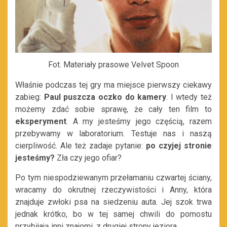
Fot. Materiały prasowe Velvet Spoon
Właśnie podczas tej gry ma miejsce pierwszy ciekawy
zabieg:
Paul puszcza oczko do kamery
. I wtedy też
możemy zdać sobie sprawę, że cały ten film to
eksperyment
. A my jesteśmy jego częścią, razem
przebywamy w laboratorium. Testuje nas i naszą
cierpliwość. Ale też zadaje pytanie:
po czyjej stronie
jesteśmy?
Zła czy jego ofiar?
Po tym niespodziewanym przełamaniu czwartej ściany,
wracamy do okrutnej rzeczywistości i Anny, która
znajduje zwłoki psa na siedzeniu auta. Jej szok trwa
jednak krótko, bo w tej samej chwili do pomostu
przybijają inni znajomi, z drugiej strony jeziora.