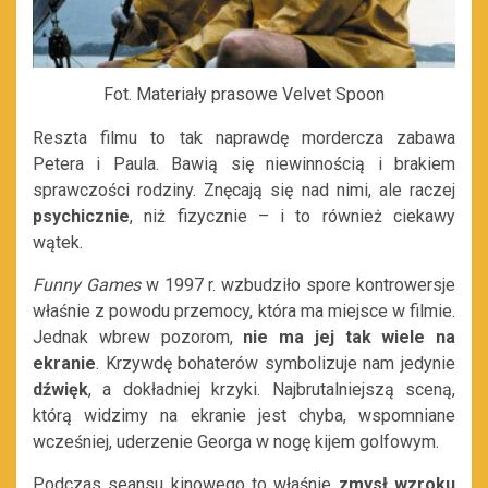
Fot. Materiały prasowe Velvet Spoon
Reszta filmu to tak naprawdę mordercza zabawa
Petera i Paula. Bawią się niewinnością i brakiem
sprawczości rodziny. Znęcają się nad nimi, ale raczej
psychicznie
, niż fizycznie – i to również ciekawy
wątek.
Funny Games
w 1997 r. wzbudziło spore kontrowersje
właśnie z powodu przemocy, która ma miejsce w filmie.
Jednak wbrew pozorom,
nie ma jej tak wiele na
ekranie
. Krzywdę bohaterów symbolizuje nam jedynie
dźwięk
, a dokładniej krzyki. Najbrutalniejszą sceną,
którą widzimy na ekranie jest chyba, wspomniane
wcześniej, uderzenie Georga w nogę kijem golfowym.
Podczas seansu kinowego to właśnie
zmysł wzroku