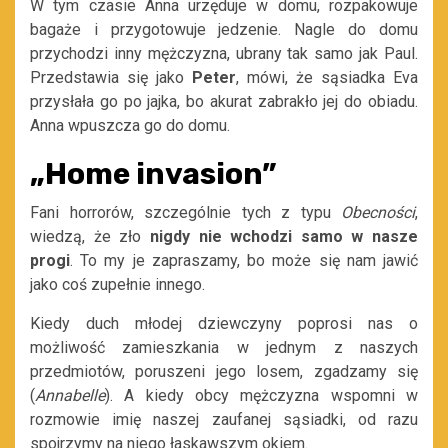
W tym czasie Anna urzęduje w domu, rozpakowuje
bagaże i przygotowuje jedzenie. Nagle do domu
przychodzi inny mężczyzna, ubrany tak samo jak Paul.
Przedstawia się jako
Peter
, mówi, że sąsiadka Eva
przysłała go po jajka, bo akurat zabrakło jej do obiadu.
Anna wpuszcza go do domu.
„Home invasion”
Fani horrorów, szczególnie tych z typu
Obecności
,
wiedzą, że zło
nigdy nie wchodzi samo w nasze
progi
. To my je zapraszamy, bo może się nam jawić
jako coś zupełnie innego.
Kiedy duch młodej dziewczyny poprosi nas o
możliwość zamieszkania w jednym z naszych
przedmiotów, poruszeni jego losem, zgadzamy się
(
Annabelle
). A kiedy obcy mężczyzna wspomni w
rozmowie imię naszej zaufanej sąsiadki, od razu
spojrzymy na niego łaskawszym okiem.