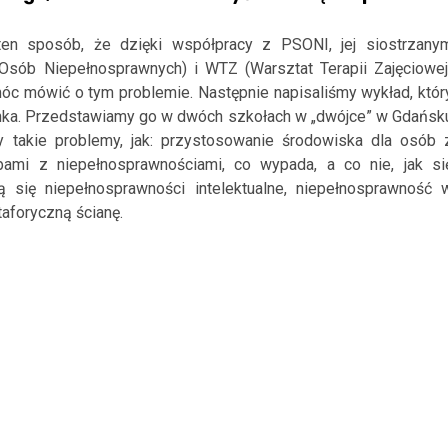
ten sposób, że dzięki współpracy z PSONI, jej siostrzany
Osób Niepełnosprawnych) i WTZ (Warsztat Terapii Zajęciowej
óc mówić o tym problemie. Następnie napisaliśmy wykład, któr
złonka. Przedstawiamy go w dwóch szkołach w „dwójce” w Gdańsk
y takie problemy, jak: przystosowanie środowiska dla osób 
bami z niepełnosprawnościami, co wypada, a co nie, jak si
ą się niepełnosprawności intelektualne, niepełnosprawność 
taforyczną ścianę.