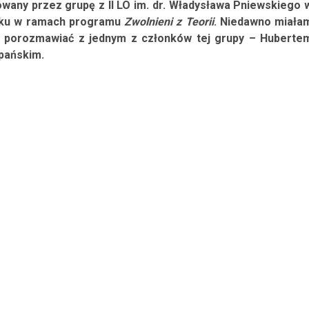
owany przez grupę z II LO im. dr. Władysława Pniewskiego 
ku w ramach programu
Zwolnieni z Teorii
. Niedawno miała
ę porozmawiać z jednym z członków tej grupy – Huberte
pańskim.