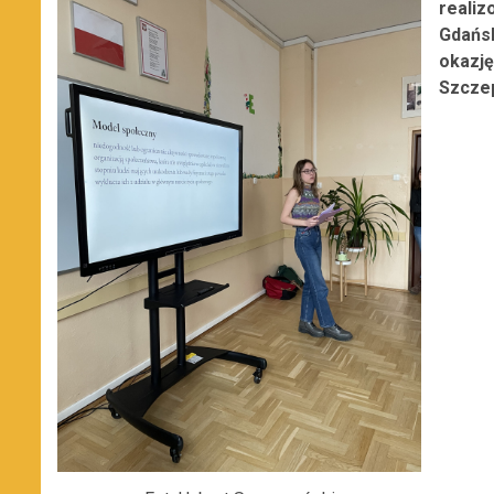
realiz
Gdańs
okazj
Szcze