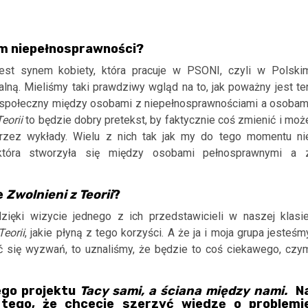
em niepełnosprawności?
jest synem kobiety, która pracuje w PSONI, czyli w Polski
ną. Mieliśmy taki prawdziwy wgląd na to, jak poważny jest te
s społeczny między osobami z niepełnosprawnościami a osobam
eorii
to będzie dobry pretekst, by faktycznie coś zmienić i moż
rzez wykłady. Wielu z nich tak jak my do tego momentu ni
która stworzyła się między osobami pełnosprawnymi a 
e
Zwolnieni z Teorii
?
ięki wizycie jednego z ich przedstawicieli w naszej klasie
Teorii
, jakie płyną z tego korzyści. A że ja i moja grupa jesteśm
ć się wyzwań, to uznaliśmy, że będzie to coś ciekawego, czy
ego projektu
Tacy sami, a ściana między nami.
N
tego, że chcecie szerzyć wiedzę o problemi