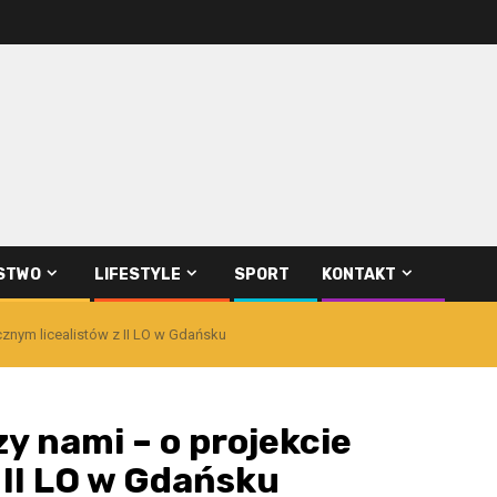
STWO
LIFESTYLE
SPORT
KONTAKT
cznym licealistów z II LO w Gdańsku
zy nami – o projekcie
 II LO w Gdańsku