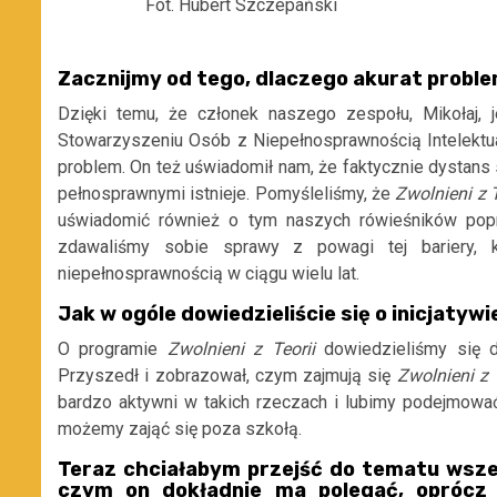
Fot. Hubert Szczepański
Zacznijmy od tego, dlaczego akurat probl
Dzięki temu, że członek naszego zespołu, Mikołaj, 
Stowarzyszeniu Osób z Niepełnosprawnością Intelektual
problem. On też uświadomił nam, że faktycznie dystan
pełnosprawnymi istnieje. Pomyśleliśmy, że
Zwolnieni z T
uświadomić również o tym naszych rówieśników pop
zdawaliśmy sobie sprawy z powagi tej bariery, 
niepełnosprawnością w ciągu wielu lat.
Jak w ogóle dowiedzieliście się o inicjatywi
O programie
Zwolnieni z Teorii
dowiedzieliśmy się dz
Przyszedł i zobrazował, czym zajmują się
Zwolnieni z 
bardzo aktywni w takich rzeczach i lubimy podejmowa
możemy zająć się poza szkołą.
Teraz chciałabym przejść do tematu wsz
czym on dokładnie ma polegać, oprócz 