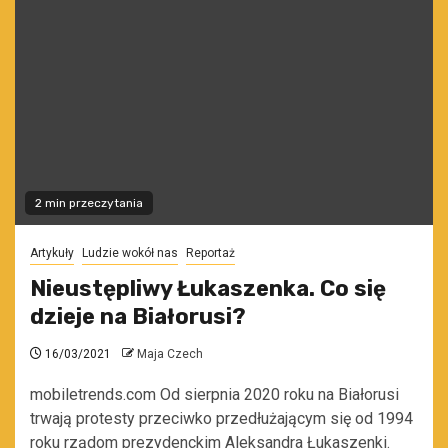
2 min przeczytania
Artykuły
Ludzie wokół nas
Reportaż
Nieustępliwy Łukaszenka. Co się
dzieje na Białorusi?
16/03/2021
Maja Czech
mobiletrends.com Od sierpnia 2020 roku na Białorusi
trwają protesty przeciwko przedłużającym się od 1994
roku rządom prezydenckim Aleksandra Łukaszenki.