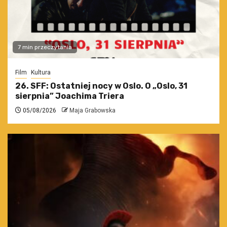
7 min przeczytania
Film
Kultura
26. SFF: Ostatniej nocy w Oslo. O „Oslo, 31
sierpnia” Joachima Triera
05/08/2026
Maja Grabowska