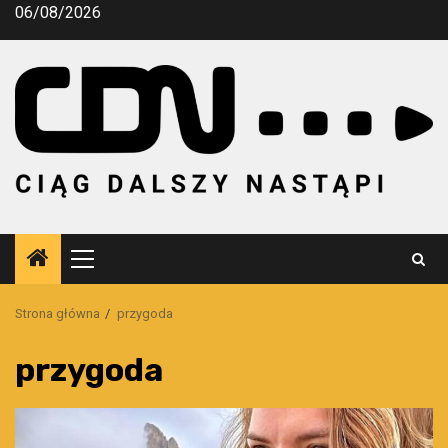
Przejdź
06/08/2026
do
treści
Menu
główne
Strona główna
przygoda
przygoda