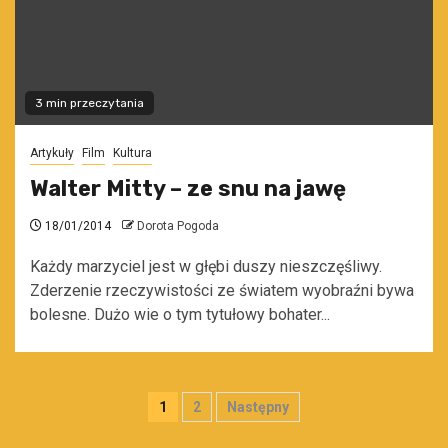
3 min przeczytania
Artykuły
Film
Kultura
Walter Mitty – ze snu na jawę
18/01/2014
Dorota Pogoda
Każdy marzyciel jest w głębi duszy nieszczęśliwy.
Zderzenie rzeczywistości ze światem wyobraźni bywa
bolesne. Dużo wie o tym tytułowy bohater...
Stronicowanie
1
2
Następny
wpisów