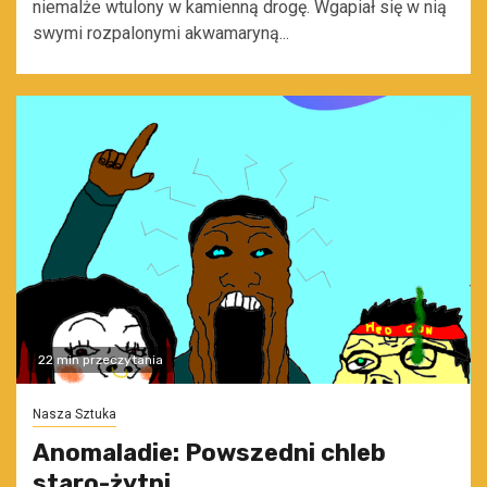
niemalże wtulony w kamienną drogę. Wgapiał się w nią
swymi rozpalonymi akwamaryną...
22 min przeczytania
Nasza Sztuka
Anomaladie: Powszedni chleb
staro-żytni