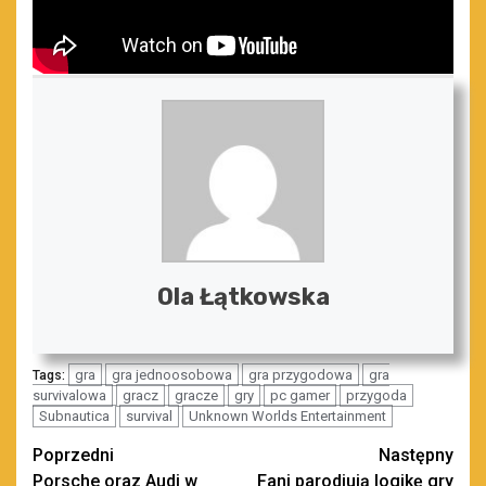
Ola Łątkowska
gra
gra jednoosobowa
gra przygodowa
gra
Tags:
survivalowa
gracz
gracze
gry
pc gamer
przygoda
Subnautica
survival
Unknown Worlds Entertainment
Zobacz
Poprzedni
Następny
Porsche oraz Audi w
Fani parodiują logikę gry