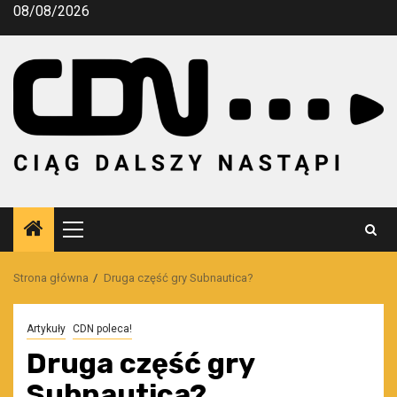
Przejdź
08/08/2026
do
treści
Menu
główne
Strona główna
Druga część gry Subnautica?
Artykuły
CDN poleca!
Druga część gry
Subnautica?