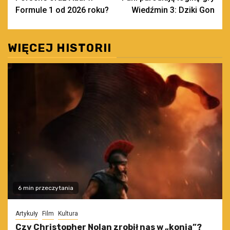
wpisy
Formule 1 od 2026 roku?
Wiedźmin 3: Dziki Gon
WIĘCEJ HISTORII
6 min przeczytania
Artykuły
Film
Kultura
Czy Christopher Nolan zrobił nas w „konia”?