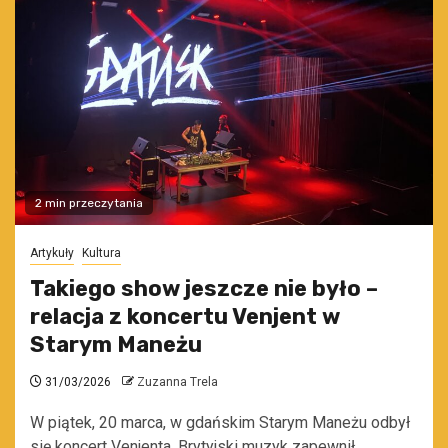
2 min przeczytania
Artykuły
Kultura
Takiego show jeszcze nie było –
relacja z koncertu Venjent w
Starym Maneżu
31/03/2026
Zuzanna Trela
W piątek, 20 marca, w gdańskim Starym Maneżu odbył
się koncert Venjenta. Brytyjski muzyk zapewnił