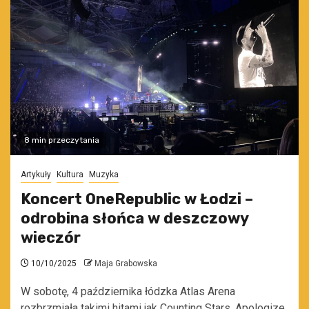
8 min przeczytania
Artykuły
Kultura
Muzyka
Koncert OneRepublic w Łodzi –
odrobina słońca w deszczowy
wieczór
10/10/2025
Maja Grabowska
W sobotę, 4 października łódzka Atlas Arena
rozbrzmiała takimi hitami jak Counting Stars, Apologize