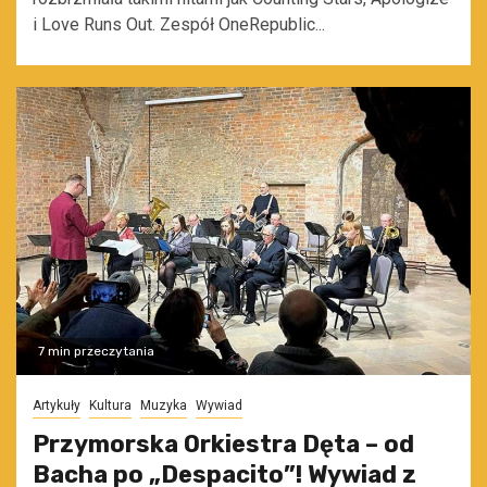
i Love Runs Out. Zespół OneRepublic...
7 min przeczytania
Artykuły
Kultura
Muzyka
Wywiad
Przymorska Orkiestra Dęta – od
Bacha po „Despacito”! Wywiad z