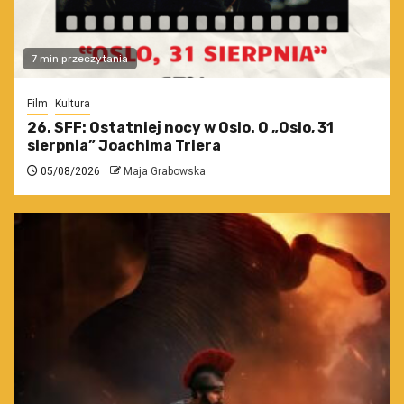
7 min przeczytania
Film
Kultura
26. SFF: Ostatniej nocy w Oslo. O „Oslo, 31
sierpnia” Joachima Triera
05/08/2026
Maja Grabowska