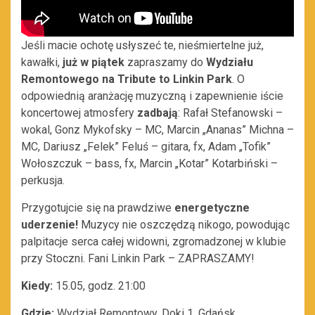
Jeśli macie ochotę usłyszeć te, nieśmiertelne już,
kawałki,
już w piątek
zapraszamy do
Wydziału
Remontowego na Tribute to Linkin Park
. O
odpowiednią aranżację muzyczną i zapewnienie iście
koncertowej atmosfery
zadbają
: Rafał Stefanowski –
wokal, Gonz Mykofsky – MC, Marcin „Ananas” Michna –
MC, Dariusz „Felek” Feluś – gitara, fx, Adam „Tofik”
Wołoszczuk – bass, fx, Marcin „Kotar” Kotarbiński –
perkusja.
Przygotujcie się na prawdziwe
energetyczne
uderzenie!
Muzycy nie oszczędzą nikogo, powodując
palpitacje serca całej widowni, zgromadzonej w klubie
przy Stoczni. Fani Linkin Park – ZAPRASZAMY!
Kiedy:
15.05, godz. 21:00
Gdzie:
Wydział Remontowy, Doki 1, Gdańsk