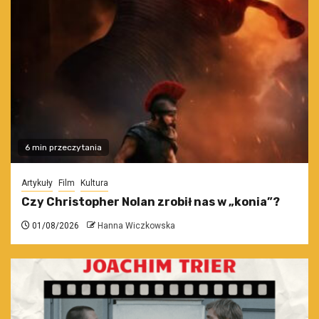
6 min przeczytania
Artykuły
Film
Kultura
Czy Christopher Nolan zrobił nas w „konia”?
01/08/2026
Hanna Wiczkowska