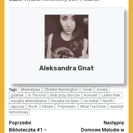
Aleksandra Gnat
alternatywa
Chester Bennington
cover
covery
Tags:
gdańsk
In The End
klub przy Stoczni
koncert
Linkin Park
muzyka alternatywna
muzyka na żywo
nu metal
Numb
rapcore
Rock
tribute
Trójmiasto
What I've Done
wydział
remontowy
Zobacz
Poprzedni
Następny
Biblioteczka #1 –
Domowe Melodie w