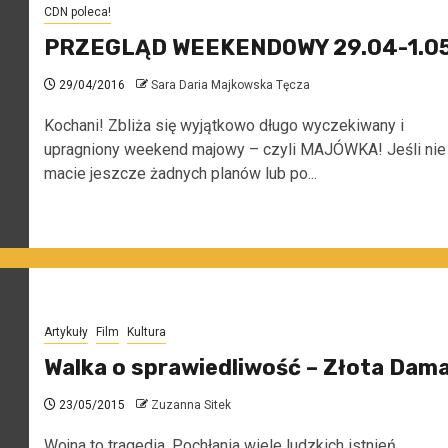
CDN poleca!
PRZEGLĄD WEEKENDOWY 29.04-1.0
29/04/2016
Sara Daria Majkowska Tęcza
Kochani! Zbliża się wyjątkowo długo wyczekiwany i
upragniony weekend majowy – czyli MAJÓWKA! Jeśli nie
macie jeszcze żadnych planów lub po...
Artykuły
Film
Kultura
Walka o sprawiedliwość – Złota Dam
23/05/2015
Zuzanna Sitek
Wojna to tragedia. Pochłania wiele ludzkich istnień.