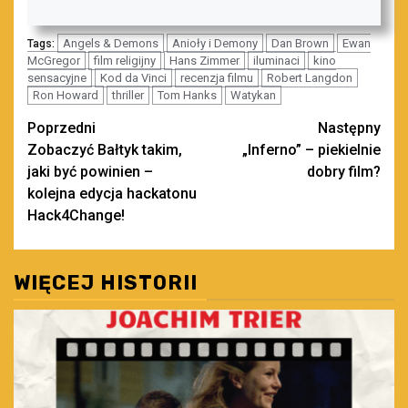
Angels & Demons
Anioły i Demony
Dan Brown
Ewan
Tags:
McGregor
film religijny
Hans Zimmer
iluminaci
kino
sensacyjne
Kod da Vinci
recenzja filmu
Robert Langdon
Ron Howard
thriller
Tom Hanks
Watykan
Zobacz
Poprzedni
Następny
Zobaczyć Bałtyk takim,
„Inferno” – piekielnie
wpisy
jaki być powinien –
dobry film?
kolejna edycja hackatonu
Hack4Change!
WIĘCEJ HISTORII