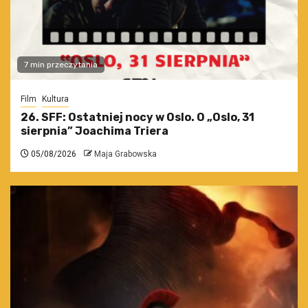
7 min przeczytania
Film
Kultura
26. SFF: Ostatniej nocy w Oslo. O „Oslo, 31
sierpnia” Joachima Triera
05/08/2026
Maja Grabowska