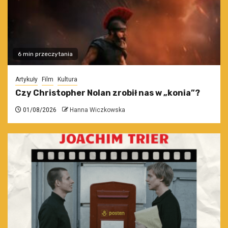
6 min przeczytania
Artykuły
Film
Kultura
Czy Christopher Nolan zrobił nas w „konia”?
01/08/2026
Hanna Wiczkowska