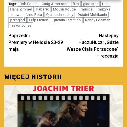
Bob Fosse
Craig Armstrong
film
gladiator
Hair
Tags:
Hans Zimmer
kabaret
Moulin Rouge!
musical
muzyka
filmowa
Nino Rota
Ojciec chrzestny
Ostatni Mohikanin
przegląd
Pulp Fiction
Quentin Tarantino
Randy Edelman
Trevor Jones
Zobacz
Poprzedni
Następny
Premiery w Heliosie 23-29
HuczuHucz: „Gdzie
wpisy
maja
Wasze Ciała Porzucone”
– recenzja
WIĘCEJ HISTORII