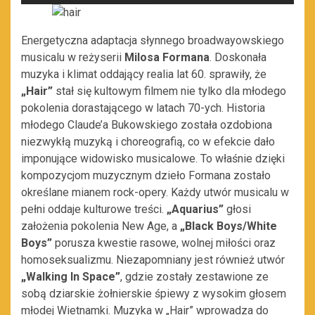
Energetyczna adaptacja słynnego broadwayowskiego
musicalu w reżyserii
Milosa Formana
. Doskonała
muzyka i klimat oddający realia lat 60. sprawiły, że
„Hair”
stał się kultowym filmem nie tylko dla młodego
pokolenia dorastającego w latach 70-ych. Historia
młodego Claude’a Bukowskiego została ozdobiona
niezwykłą muzyką i choreografią, co w efekcie dało
imponujące widowisko musicalowe. To właśnie dzięki
kompozycjom muzycznym dzieło Formana zostało
określane mianem rock-opery. Każdy utwór musicalu w
pełni oddaje kulturowe treści.
„Aquarius”
głosi
założenia pokolenia New Age, a
„Black Boys/White
Boys”
porusza kwestie rasowe, wolnej miłości oraz
homoseksualizmu. Niezapomniany jest również utwór
„Walking In Space”
, gdzie zostały zestawione ze
sobą dziarskie żołnierskie śpiewy z wysokim głosem
młodej Wietnamki. Muzyka w „Hair” wprowadza do