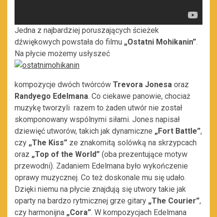
Jedna z najbardziej poruszających ścieżek
dźwiękowych powstała do filmu
„Ostatni Mohikanin”
.
Na płycie możemy usłyszeć
kompozycje dwóch twórców
Trevora Jonesa
oraz
Randyego Edelmana
. Co ciekawe panowie, chociaż
muzykę tworzyli razem to żaden utwór nie został
skomponowany wspólnymi siłami. Jones napisał
dziewięć utworów, takich jak dynamiczne
„Fort Battle”
,
czy
„The Kiss”
ze znakomitą solówką na skrzypcach
oraz
„Top of the World”
(oba prezentujące motyw
przewodni). Zadaniem Edelmana było wykończenie
oprawy muzycznej. Co też doskonale mu się udało.
Dzięki niemu na płycie znajdują się utwory takie jak
oparty na bardzo rytmicznej grze gitary
„The Courier”
,
czy harmonijna
„Cora”
. W kompozycjach Edelmana