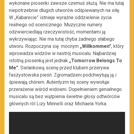
wykonane piosenki zawsze czemuś służą. Nie ma tutaj
niepotrzebnie długich utworów odśpiewanych na siłę.
W „Kabarecie” istnieje wyraźne oddzielenie życia
realnego od scenicznego. Muzyczne numery
odzwierciedlają rzeczywistość, momentami ją
wykrzywiając. Nie ma tutaj chyba żadnego słabego
utworu. Rozpoczyna się mocnym
„Willkommen”
, który
wprowadza widzów w nastrój musicalu. Najbardziej
istotną piosenką jest jednak
„Tomorrow Belongs To
Me”
. Sielankową scenę przed klubem przerywa
faszystowska pieśń. Zgromadzeni podchwytują ją i
śpiewają chórem. Autentyzm tej sceny wywołuje
przerażenie wśród widowni. Dopełnieniem genialnego
musicalu są bez wątpienia świetne głosy odtwórców
głównych ról Lizy Minnelli oraz Michaela Yorka.