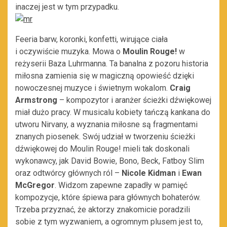
inaczej jest w tym przypadku.
Feeria barw, koronki, konfetti, wirujące ciała
i oczywiście muzyka. Mowa o
Moulin Rouge!
w
reżyserii Baza Luhrmanna. Ta banalna z pozoru historia
miłosna zamienia się w magiczną opowieść dzięki
nowoczesnej muzyce i świetnym wokalom.
Craig
Armstrong
– kompozytor i aranżer ścieżki dźwiękowej
miał dużo pracy. W musicalu kobiety tańczą kankana do
utworu Nirvany, a wyznania miłosne są fragmentami
znanych piosenek. Swój udział w tworzeniu ścieżki
dźwiękowej do Moulin Rouge! mieli tak doskonali
wykonawcy, jak David Bowie, Bono, Beck, Fatboy Slim
oraz odtwórcy głównych ról –
Nicole Kidman
i
Ewan
McGregor
. Widzom zapewne zapadły w pamięć
kompozycje, które śpiewa para głównych bohaterów.
Trzeba przyznać, że aktorzy znakomicie poradzili
sobie z tym wyzwaniem, a ogromnym plusem jest to,