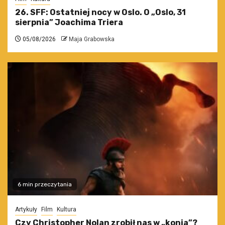
26. SFF: Ostatniej nocy w Oslo. O „Oslo, 31
sierpnia” Joachima Triera
05/08/2026
Maja Grabowska
6 min przeczytania
Artykuły
Film
Kultura
Czy Christopher Nolan zrobił nas w „konia”?