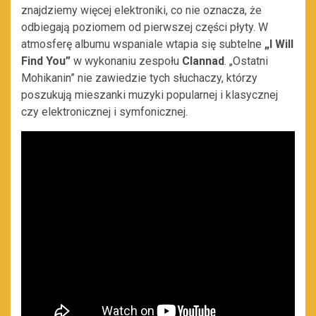
znajdziemy więcej elektroniki, co nie oznacza, że
odbiegają poziomem od pierwszej części płyty. W
atmosferę albumu wspaniale wtapia się subtelne
„I Will
Find You”
w wykonaniu zespołu
Clannad
. „Ostatni
Mohikanin” nie zawiedzie tych słuchaczy, którzy
poszukują mieszanki muzyki popularnej i klasycznej
czy elektronicznej i symfonicznej.