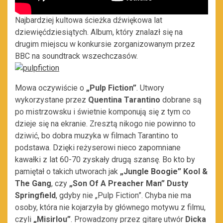
Najbardziej kultowa ścieżka dźwiękowa lat
dziewięćdziesiątych. Album, który znalazł się na
drugim miejscu w konkursie zorganizowanym przez
BBC na soundtrack wszechczasów.
Mowa oczywiście o
„Pulp Fiction”
. Utwory
wykorzystane przez
Quentina Tarantino
dobrane są
po mistrzowsku i świetnie komponują się z tym co
dzieje się na ekranie. Zresztą nikogo nie powinno to
dziwić, bo dobra muzyka w filmach Tarantino to
podstawa. Dzięki reżyserowi nieco zapomniane
kawałki z lat 60-70 zyskały drugą szansę. Bo kto by
pamiętał o takich utworach jak
„Jungle Boogie” Kool &
The Gang
, czy
„Son Of A Preacher Man” Dusty
Springfield
, gdyby nie „Pulp Fiction”. Chyba nie ma
osoby, która nie kojarzyła by głównego motywu z filmu,
czyli
„Misirlou”
. Prowadzony przez gitarę utwór
Dicka