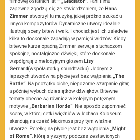
filmowej ostatnich lat –
„Gladiator”
. Fani filmu
zapewne zgodzą się ze stwierdzeniem, że
Hans
Zimmer
stworzył tu muzykę, jakiej próżno szukać u
innych kompozytorów. Dynamiczne utwory idealnie
ilustrują sceny bitew i walk. I chociaż jest ich zaledwie
kilka to doskonale zapadają w pamięci widzów. Kiedy
bitewne kurze opadną Zimmer serwuje słuchaczom
spokojne, nostalgiczne dźwięki, które doskonale
współgrają z melodyjnym głosem
Lisy
Gerrard
(współautorką soundtracku). Jednym z
lepszych utworów na płycie jest bez wątpienia
„The
Battle”
. Na początku ciche, niepozorne szarpanie gitar,
a później wybuch dziesiątków dźwięków. Bitewne
tematy obecne są również w kolejnym potężnym
motywie
„Barbarian Horde”
. Nie sposób zapomnieć
sceny, w której setki więźniów w lochach Koloseum
skandują na cześć Maximusa przy tym właśnie
utworze. Perełką na płycie jest bez wątpienia
„Might
of Rome”
, którą słyszymy podczas zestawionych