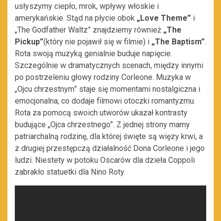
usłyszymy ciepło, mrok, wpływy włoskie i
amerykańskie. Stąd na płycie obok
„Love Theme”
i
„The Godfather Waltz” znajdziemy również
„The
Pickup”
(który nie pojawił się w filmie) i
„The Baptism”
.
Rota swoją muzyką genialnie buduje napięcie.
Szczególnie w dramatycznych scenach, między innymi
po postrzeleniu głowy rodziny Corleone. Muzyka w
„Ojcu chrzestnym” staje się momentami nostalgiczna i
emocjonalna, co dodaje filmowi otoczki romantyzmu.
Rota za pomocą swoich utworów ukazał kontrasty
budujące „Ojca chrzestnego”. Z jednej strony mamy
patriarchalną rodzinę, dla której święte są więzy krwi, a
z drugiej przestępczą działalność Dona Corleone i jego
ludzi. Niestety w potoku Oscarów dla dzieła Coppoli
zabrakło statuetki dla Nino Roty.