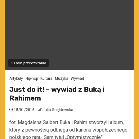
10 min przeczytania
Artykuły
Hip-hop
Kultura
Muzyka
Wywiad
Just do it! – wywiad z Buką i
Rahimem
15/01/2016
Julia Gołębiewska
fot. Magdalena Salbert Buka i Rahim stworzyli album,
który z pewnością odbiega od kanonu współczesnego
polskiego rapu. Sam tytuł „Optymistycznie”...