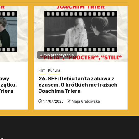
4 min przeczytania
Film
Kultura
nowy
26. SFF: Debiutanta zabawa z
czątku,
czasem. O krótkich metrażach
riera
Joachima Triera
14/07/2026
Maja Grabowska