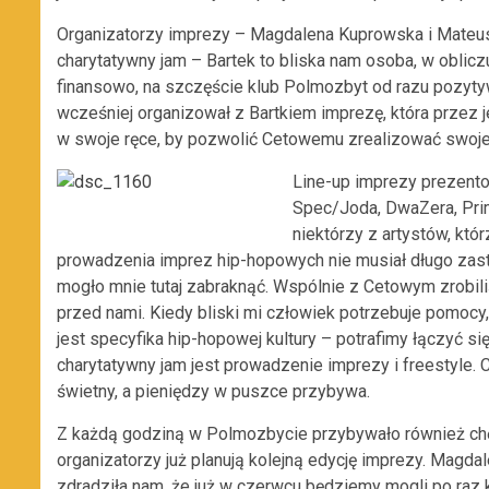
Organizatorzy imprezy – Magdalena Kuprowska i Mateusz
charytatywny jam – Bartek to bliska nam osoba, w oblic
finansowo, na szczęście klub Polmozbyt od razu pozyty
wcześniej organizował z Bartkiem imprezę, która przez 
w swoje ręce, by pozwolić Cetowemu zrealizować swoje 
Line-up imprezy prezento
Spec/Joda, DwaZera, Primo
niektórzy z artystów, któr
prowadzenia imprez hip-hopowych nie musiał długo zast
mogło mnie tutaj zabraknąć. Wspólnie z Cetowym zrobili
przed nami. Kiedy bliski mi człowiek potrzebuje pomocy
jest specyfika hip-hopowej kultury – potrafimy łączyć 
charytatywny jam jest prowadzenie imprezy i freestyle. 
świetny, a pieniędzy w puszce przybywa.
Z każdą godziną w Polmozbycie przybywało również chę
organizatorzy już planują kolejną edycję imprezy. Magd
zdradziła nam, że już w czerwcu będziemy mogli po raz