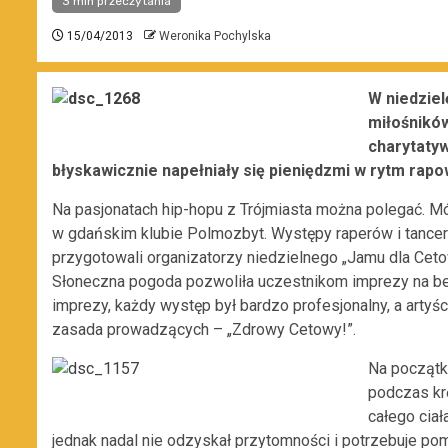
3 min przeczytania
15/04/2013
Weronika Pochylska
W niedziel
miłośników
charytaty
błyskawicznie napełniały się pieniędzmi w rytm rapo
Na pasjonatach hip-hopu z Trójmiasta można polegać. Móg
w gdańskim klubie Polmozbyt. Występy raperów i tancerzy, l
przygotowali organizatorzy niedzielnego „Jamu dla Cet
Słoneczna pogoda pozwoliła uczestnikom imprezy na be
imprezy, każdy występ był bardzo profesjonalny, a arty
zasada prowadzących – „Zdrowy Cetowy!”.
Na początk
podczas krę
całego ciał
jednak nadal nie odzyskał przytomności i potrzebuje po