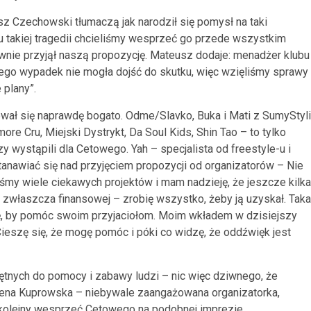
 Czechowski tłumaczą jak narodził się pomysł na taki
zu takiej tragedii chcieliśmy wesprzeć go przede wszystkim
wnie przyjął naszą propozycję. Mateusz dodaje: menadżer klubu
jego wypadek nie mogła dojść do skutku, więc wzięliśmy sprawy
plany”.
wał się naprawdę bogato. Odme/Slavko, Buka i Mati z SumyStyli
re Cru, Miejski Dystrykt, Da Soul Kids, Shin Tao – to tylko
zy wystąpili dla Cetowego. Yah – specjalista od freestyle-u i
anawiać się nad przyjęciem propozycji od organizatorów – Nie
śmy wiele ciekawych projektów i mam nadzieję, że jeszcze kilka
, zwłaszcza finansowej – zrobię wszystko, żeby ją uzyskał. Taka
się, by pomóc swoim przyjaciołom. Moim wkładem w dzisiejszy
Cieszę się, że mogę pomóc i póki co widzę, że oddźwięk jest
tnych do pomocy i zabawy ludzi – nic więc dziwnego, że
alena Kuprowska – niebywale zaangażowana organizatorka,
 kolejny wesprzeć Cetowego na podobnej imprezie.