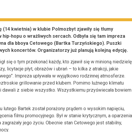
ę (14 kwietnia) w klubie Polmozbyt zjawiły się tłumy
 hip-hopu o wrażliwych sercach. Odbyła się tam impreza
wna dla bboya Cetowego (Bartka Turzyńskiego). Puszki
wych koncertów. Organizatorzy już planują kolejną edycję.
ł się o tym przekonać każdy, kto zjawił się w minioną niedzielę
icytacje płyt, obrazów i ubrań – to kilka z atrakcji, jakie
owego”. Impreza upływała w wyjątkowo rodzinnej atmosferze.
ztroskie grillowanie przed klubem. Pomimo luźnego klimatu
ści dawali z siebie wszystko. Wszystkiemu przyświecała bowiem
u lutego Bartek został porażony prądem o wysokim napięciu,
cenia filmu promocyjnego. Był w stanie krytycznym, a oparzenia
a zagrażały jego życiu. Obecnie stan Cetowego jest stabilny,
mocy.