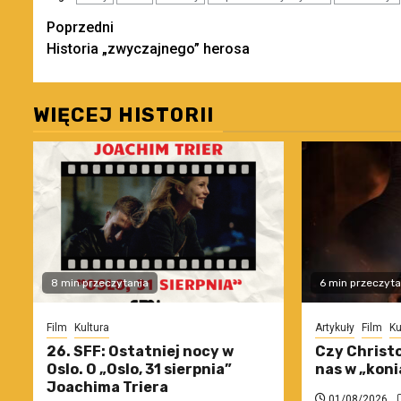
Zobacz
Poprzedni
Historia „zwyczajnego” herosa
wpisy
WIĘCEJ HISTORII
8 min przeczytania
6 min przeczyta
Film
Kultura
Artykuły
Film
Ku
26. SFF: Ostatniej nocy w
Czy Christo
Oslo. O „Oslo, 31 sierpnia”
nas w „koni
Joachima Triera
01/08/2026