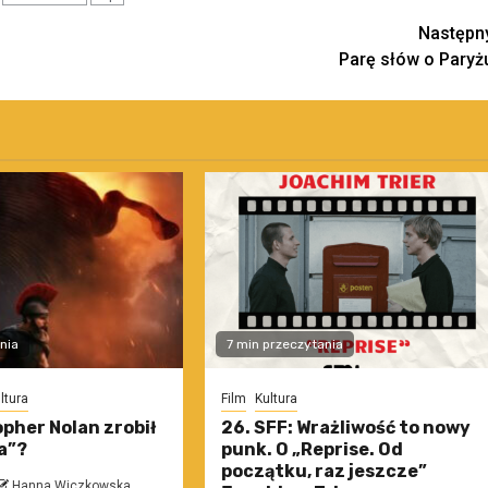
Następn
Parę słów o Paryż
nia
7 min przeczytania
ltura
Film
Kultura
pher Nolan zrobił
26. SFF: Wrażliwość to nowy
a”?
punk. O „Reprise. Od
początku, raz jeszcze”
Hanna Wiczkowska