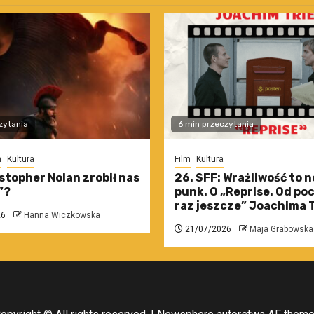
zytania
6 min przeczytania
m
Kultura
Film
Kultura
stopher Nolan zrobił nas
26. SFF: Wrażliwość to 
”?
punk. O „Reprise. Od po
raz jeszcze” Joachima T
26
Hanna Wiczkowska
21/07/2026
Maja Grabowska