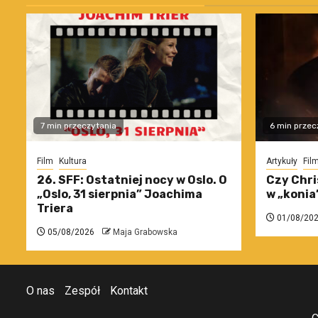
7 min przeczytania
6 min przec
Film
Kultura
Artykuły
Fil
26. SFF: Ostatniej nocy w Oslo. O
Czy Chri
„Oslo, 31 sierpnia” Joachima
w „konia
Triera
01/08/20
05/08/2026
Maja Grabowska
O nas
Zespół
Kontakt