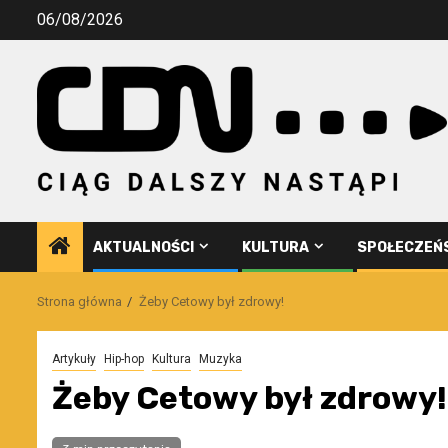
Przejdź
06/08/2026
do
treści
AKTUALNOŚCI
KULTURA
SPOŁECZEŃ
Strona główna
Żeby Cetowy był zdrowy!
Artykuły
Hip-hop
Kultura
Muzyka
Żeby Cetowy był zdrowy!