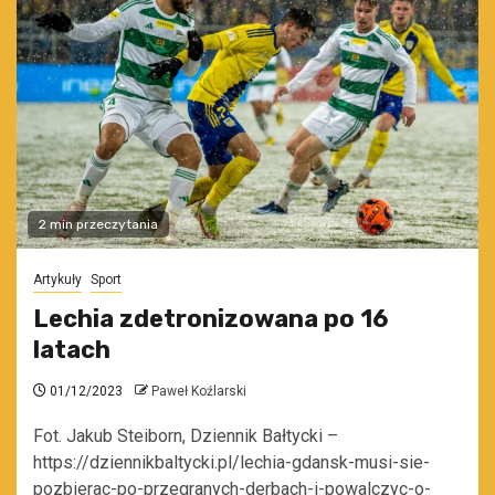
2 min przeczytania
Artykuły
Sport
Lechia zdetronizowana po 16
latach
01/12/2023
Paweł Koźlarski
Fot. Jakub Steiborn, Dziennik Bałtycki –
https://dziennikbaltycki.pl/lechia-gdansk-musi-sie-
pozbierac-po-przegranych-derbach-i-powalczyc-o-