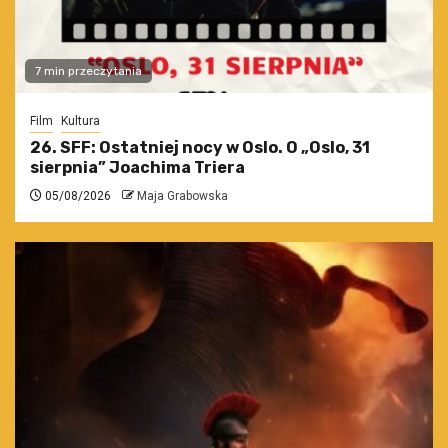
7 min przeczytania
Film
Kultura
26. SFF: Ostatniej nocy w Oslo. O „Oslo, 31
sierpnia” Joachima Triera
05/08/2026
Maja Grabowska