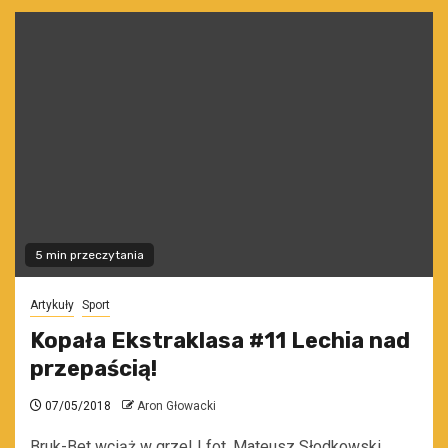
5 min przeczytania
Artykuły
Sport
Kopała Ekstraklasa #11 Lechia nad
przepaścią!
07/05/2018
Aron Głowacki
Bruk-Bet wciąż w grze! | fot. Mateusz Słodkowski