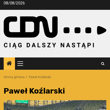
Przejdź
08/08/2026
do
treści
Menu
główne
Strona główna
Paweł Koźlarski
Paweł Koźlarski